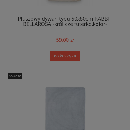
Pluszowy dywan typu 50x80cm RABBIT
BELLAROSA -królicze futerko,kolor-
kremowy
59,00 zł
do koszyka
nowość