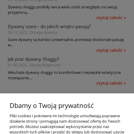
Dywany shaggy podbiły serca wielu osób ze względu na swoją
przyjemną...
czytaj całość »
Dywany szare - do jakich wnętrz pasują?
28-12-2022 , Omega dywany
Szare dywany są bardzo uniwersalne, ponieważ doskonale pasuję
w...
czytaj całość »
Jak prać dywany Shaggy?
01-06-2022 , Maciej Węgłowski
Włochate dywany shaggy to komfortowe i niezwykle estetyczne
rozwiązanie,...
czytaj całość »
Pomoc
Dbamy o Twoją prywatność
Moje konto
Pliki cookies i pokrewne im technologie umożliwiają poprawne
działanie strony i pomagają nam dostosować ofertę do Twoich
potrzeb. Możesz zaakceptować wykorzystanie przez nas
Płatności i dostawa
wszystkich tych plików i przejść do sklepu lub dostosować użycie