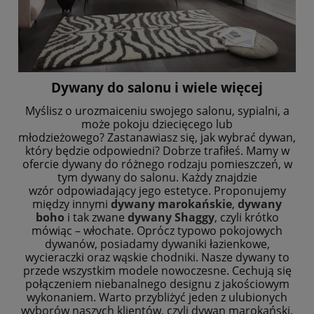
Dywany do salonu i wiele więcej
Myślisz o urozmaiceniu swojego salonu, sypialni, a
może pokoju dziecięcego lub
młodzieżowego?
Zastanawiasz się, jak wybrać dywan,
który będzie odpowiedni? Dobrze trafiłeś. Mamy w
ofercie
dywany do różnego rodzaju pomieszczeń, w
tym dywany do salonu. Każdy znajdzie
wzór
odpowiadający jego estetyce. Proponujemy
między innymi
dywany marokańskie
,
dywany
boho
i
tak zwane
dywany Shaggy
, czyli krótko
mówiąc – włochate. Oprócz typowo pokojowych
dywanów,
posiadamy dywaniki łazienkowe,
wycieraczki oraz wąskie chodniki.
Nasze dywany to
przede wszystkim modele nowoczesne. Cechują się
połączeniem niebanalnego
designu z jakościowym
wykonaniem. Warto przybliżyć jeden z ulubionych
wyborów naszych
klientów, czyli dywan marokański.