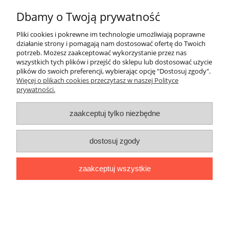
Dbamy o Twoją prywatność
do koszyka
Pliki cookies i pokrewne im technologie umożliwiają poprawne
działanie strony i pomagają nam dostosować ofertę do Twoich
potrzeb. Możesz zaakceptować wykorzystanie przez nas
wszystkich tych plików i przejść do sklepu lub dostosować użycie
plików do swoich preferencji, wybierając opcję "Dostosuj zgody".
Więcej o plikach cookies przeczytasz w naszej Polityce
prywatności.
zaakceptuj tylko niezbędne
dostosuj zgody
zaakceptuj wszystkie
Dywan boho – beżowy, stylowy 160x220