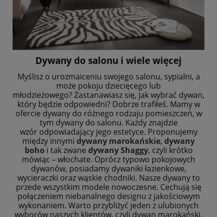
Dywany do salonu i wiele więcej
Myślisz o urozmaiceniu swojego salonu, sypialni, a
może pokoju dziecięcego lub
młodzieżowego?
Zastanawiasz się, jak wybrać dywan,
który będzie odpowiedni? Dobrze trafiłeś. Mamy w
ofercie
dywany do różnego rodzaju pomieszczeń, w
tym dywany do salonu. Każdy znajdzie
wzór
odpowiadający jego estetyce. Proponujemy
między innymi
dywany marokańskie
,
dywany
boho
i
tak zwane
dywany Shaggy
, czyli krótko
mówiąc – włochate. Oprócz typowo pokojowych
dywanów,
posiadamy dywaniki łazienkowe,
wycieraczki oraz wąskie chodniki.
Nasze dywany to
przede wszystkim modele nowoczesne. Cechują się
połączeniem niebanalnego
designu z jakościowym
wykonaniem. Warto przybliżyć jeden z ulubionych
wyborów naszych
klientów, czyli dywan marokański.