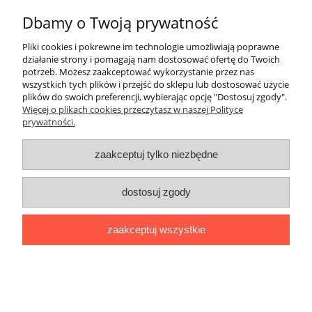
Dbamy o Twoją prywatność
do koszyka
Pliki cookies i pokrewne im technologie umożliwiają poprawne
działanie strony i pomagają nam dostosować ofertę do Twoich
potrzeb. Możesz zaakceptować wykorzystanie przez nas
wszystkich tych plików i przejść do sklepu lub dostosować użycie
plików do swoich preferencji, wybierając opcję "Dostosuj zgody".
Więcej o plikach cookies przeczytasz w naszej Polityce
prywatności.
zaakceptuj tylko niezbędne
dostosuj zgody
zaakceptuj wszystkie
Dywan beżowy brązowy geometryczny