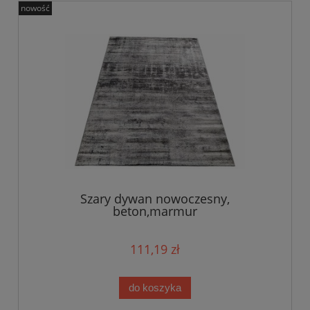
nowość
Szary dywan nowoczesny,
beton,marmur
111,19 zł
do koszyka