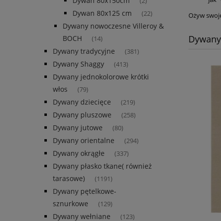
Dywan 80x150cm
(2)
Dywan 80x125 cm
(22)
Ożyw swoje
Dywany nowoczesne Villeroy &
Dywany
BOCH
(14)
Dywany tradycyjne
(381)
Dywany Shaggy
(413)
Dywany jednokolorowe krótki
włos
(79)
Dywany dziecięce
(219)
Dywany pluszowe
(258)
Dywany jutowe
(80)
Dywany orientalne
(294)
Dywany okrągłe
(337)
Dywany płasko tkane( również
tarasowe)
(1191)
Dywany pętelkowe-
sznurkowe
(129)
Dywany wełniane
(123)