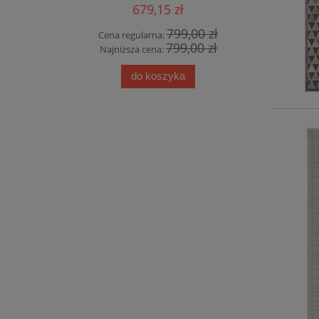
 3d
Chameis
679,15 zł
00 zł
799,00 zł
Cena regularna:
Cena
00 zł
799,00 zł
Najniższa cena:
Najn
do koszyka