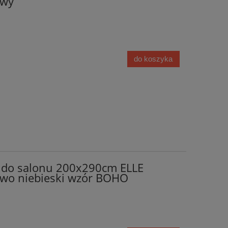
owy
do koszyka
 do salonu 200x290cm ELLE
wo niebieski wzór BOHO