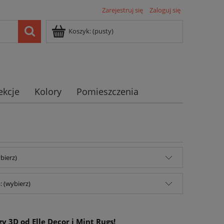
Zarejestruj się
Zaloguj się
Koszyk:
(pusty)
ekcje
Kolory
Pomieszczenia
bierz)
 (wybierz)
 3D od Elle Decor i Mint Rugs!