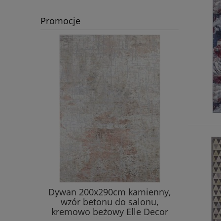
Promocje
wnętrzny
Dywan 200x290cm kamienny,
Ekskluz
90cm ,
wzór betonu do salonu,
wiskozy,
zielony
kremowo beżowy Elle Decor