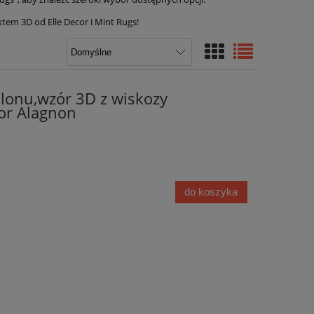
em 3D od Elle Decor i Mint Rugs!
lonu,wzór 3D z wiskozy
or Alagnon
do koszyka