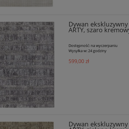
Dywan ekskluzywny 
ARTY, szaro kremow
Dostępność:
na wyczerpaniu
Wysyłka w:
24 godziny
599,00 zł
Dywan ekskluzywny 