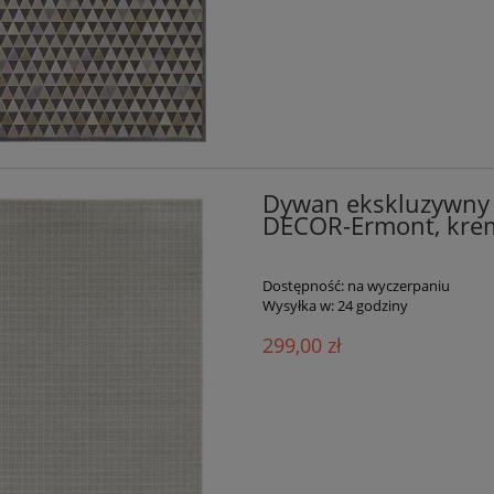
679,15 zł
509,15 zł
799,00 zł
599,00 zł
 regularna:
Cena regularna:
799,00 zł
599,00 zł
iższa cena:
Najniższa cena:
do koszyka
do koszyka
Dywan ekskluzywny
DECOR-Ermont, krem
Dostępność:
na wyczerpaniu
Wysyłka w:
24 godziny
299,00 zł