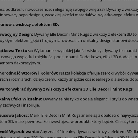
esz podkreślić nowoczesność i elegancję swojego wnętrza? Dywany z wiskozy
 innowacyjnego designu, wysokiej jakości materiałów i wyjątkowego efektu w
anów z wiskozy z efektem 3D:
owacyjny Design:
Dywany Elle Decor i Mint Rugs z wiskozy z efektem 3D t
wykłym efektem głębi i trójwymiarowości. Ich unikalny design stanowi doskon
ątkowa Textura:
Wykonane z wysokiej jakości wiskozy, dywany te charakter
usowego wyglądu i miękkości pod stopami. Dodatkowo, efekt 3D dodaje im gł
mentem dekoracyjnym.
norodność Wzorów i Kolorów:
Nasza kolekcja oferuje szeroki wybór dywa
rach i rozmiarach, dzięki czemu każdy znajdzie coś idealnego dla siebie, do
warto wybrać dywany z wiskozy z efektem 3D Elle Decor i Mint Rugs:
kalny Efekt Wizualny:
Dywany te nie tylko dodają elegancji i stylu do wnętr
y zachwyca i inspiruje.
susowa Jakość:
Marki Elle Decor i Mint Rugs znane są z dbałości o najwyżs
tem 3D, masz pewność, że inwestujesz w produkt, który będzie Ci służył prze
wość Wyszukiwania:
Aby znaleźć idealny dywan z wiskozy z efektem 3D dla
"dywan z wiskozy 3D", "dywan nowoczesny Elle Decor" lub "dywan 3D Mint Ru