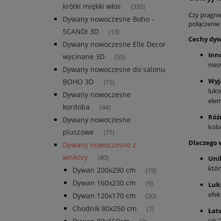
krótki miękki włos
(335)
Czy pragni
Dywany nowoczesne Boho -
połączenie
SCANDI 3D
(13)
Cechy dyw
Dywany nowoczesne Elle Decor
Inn
wycinane 3D
(55)
niez
Dywany nowoczesne do salonu
Wyj
BOHO 3D
(15)
luks
Dywany nowoczesne
ele
kordoba
(44)
Róż
Dywany nowoczesne
kolo
pluszowe
(71)
Dlaczego 
Dywany nowoczesne z
wiskozy
(80)
Uni
któr
Dywan 200x290 cm
(19)
Dywan 160x230 cm
(9)
Luk
efek
Dywan 120x170 cm
(20)
Chodnik 80x250 cm
(7)
Łat
jak 