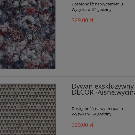
Dostępność:
na wyczerpaniu
Wysyłka w:
24 godziny
329,00 zł
Dywan ekskluzywny
DECOR -Aisne,wycin
Dostępność:
na wyczerpaniu
Wysyłka w:
24 godziny
ywny zielony dywan z
Dywan tradycyjny do salon
 Nouristan Vintage Med
160x235cm,NOURISTAN HER
329,00 zł
195x300cm
klasyczny bordowo beżowy w