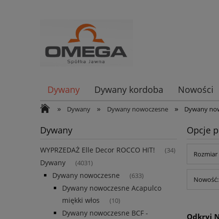
Dywany
Dywany kordoba
Nowości
»
»
»
Dywany
Dywany nowoczesne
Dywany now
Dywany
Opcje p
WYPRZEDAŻ Elle Decor ROCCO HIT!
(34)
Rozmiar 
Dywany
(4031)
Dywany nowoczesne
(633)
Nowość: 
Dywany nowoczesne Acapulco
miękki włos
(10)
Dywany nowoczesne BCF -
Odkryj N