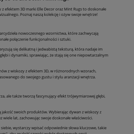
 z efektem 3D marki Elle Decor oraz Mint Rugs to doskonałe
izualnego. Poznaj naszą kolekcję i ożyw swoje wnętrze!
o arcydzieła nowoczesnego wzornictwa, które zachwycają
ałe połączenie funkcjonalności i sztuki.
yzują się delikatną i jedwabistą teksturą, która nadaje im
ębi i dynamiki, sprawiając, że stają się one niepowtarzalnym
nów z wiskozy z efektem 3D, w różnorodnych wzorach,
pasowanego do swojego gustu i stylu aranżacji wnętrza.
za, ale także tworzą fascynujący efekt trójwymiarowej głębi,
zą jakość swoich produktów. Wybierając dywan z wiskozy z
z wiele lat, zachowując swoje doskonałe właściwości.
 siebie, wystarczy wpisać odpowiednie słowa kluczowe, takie
gs", aby znaleźć szeroki wybór dostępnych opcji.