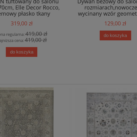
 tuftowany do salonu
Dywan beżowy do salo
0cm, Elle Decor Rocco,
rozmiarach,nowocz
emowy płasko tkany
wycinany wzór geomet
boho
319,00 zł
129,00 zł
419,00 zł
na regularna:
do koszyka
419,00 zł
ajniższa cena:
do koszyka