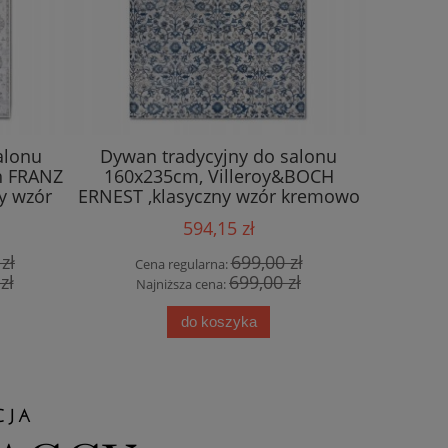
alonu
Dywan tradycyjny do salonu
D
h FRANZ
160x235cm, Villeroy&BOCH
salonu,t
y wzór
ERNEST ,klasyczny wzór kremowo
beżo
niebieski
Nouri
594,15 zł
zł
699,00 zł
Cena regularna:
Ce
zł
699,00 zł
Najniższa cena:
Na
do koszyka