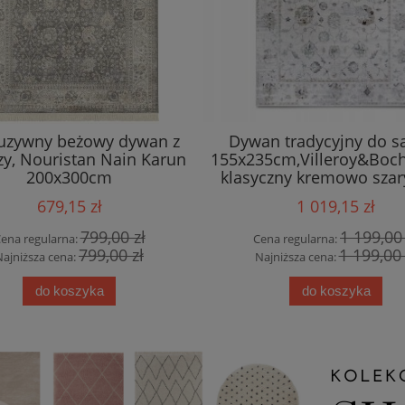
luzywny beżowy dywan z
Dywan tradycyjny do s
zy, Nouristan Nain Karun
155x235cm,Villeroy&Boc
200x300cm
klasyczny kremowo szar
679,15 zł
1 019,15 zł
799,00 zł
1 199,00 
ena regularna:
Cena regularna:
799,00 zł
1 199,00 
Najniższa cena:
Najniższa cena:
do koszyka
do koszyka