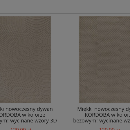
ki nowoczesny dywan
Miękki nowoczesny 
ORDOBA w kolorze
KORDOBA w kolor
ym! wycinane wzory 3D
beżowym! wycinane wz
129,00 zł
129,00 zł