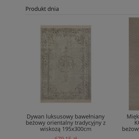
Produkt dnia
Dywan luksusowy bawełniany
Mięk
beżowy orientalny tradycyjny z
K
wiskozą 195x300cm
beżow
679,15 zł