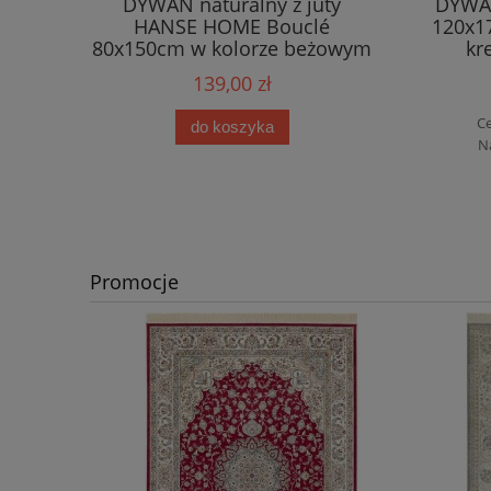
DYWAN naturalny z juty
DYWAN
HANSE HOME Bouclé
120x17
80x150cm w kolorze beżowym
kr
139,00 zł
Ce
do koszyka
N
Promocje