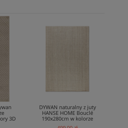
dywan
DYWAN naturalny z juty
ze
HANSE HOME Bouclé
ory 3D
190x280cm w kolorze
kremowym
499,00 zł