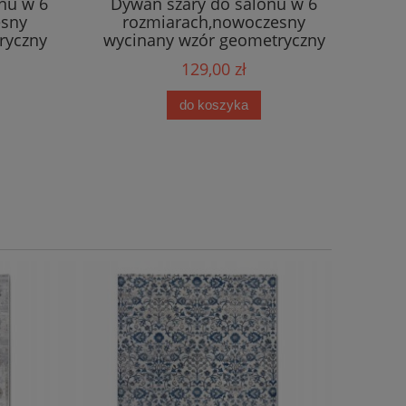
nu w 6
Dywan szary do salonu w 6
esny
rozmiarach,nowoczesny
ryczny
wycinany wzór geometryczny
boho
129,00 zł
do koszyka