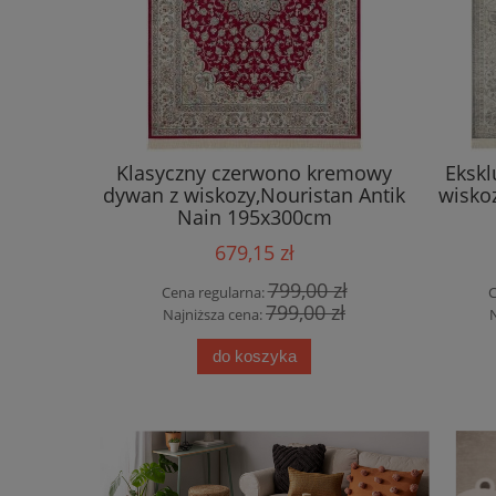
cyjny ,
Klasyczny czerwono kremowy
Eksk
lonu,
dywan z wiskozy,Nouristan Antik
wisko
le Decor
Nain 195x300cm
679,15 zł
 zł
799,00 zł
Cena regularna:
C
 zł
799,00 zł
Najniższa cena:
do koszyka