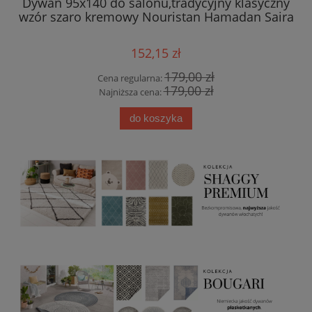
Dywan 95x140 do salonu,tradycyjny klasyczny
Dy
wo
wzór szaro kremowy Nouristan Hamadan Saira
wz
152,15 zł
179,00 zł
Cena regularna:
179,00 zł
Najniższa cena:
do koszyka