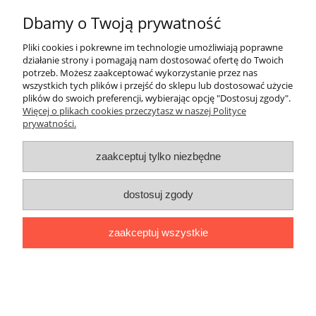
Dbamy o Twoją prywatność
do koszyka
Pliki cookies i pokrewne im technologie umożliwiają poprawne
działanie strony i pomagają nam dostosować ofertę do Twoich
potrzeb. Możesz zaakceptować wykorzystanie przez nas
wszystkich tych plików i przejść do sklepu lub dostosować użycie
plików do swoich preferencji, wybierając opcję "Dostosuj zgody".
Więcej o plikach cookies przeczytasz w naszej Polityce
prywatności.
zaakceptuj tylko niezbędne
dostosuj zgody
zaakceptuj wszystkie
Dywan nowoczesny szary geometryczny