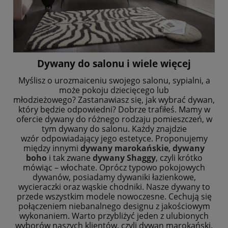
Dywany do salonu i wiele więcej
Myślisz o urozmaiceniu swojego salonu, sypialni, a
może pokoju dziecięcego lub
młodzieżowego?
Zastanawiasz się, jak wybrać dywan,
który będzie odpowiedni? Dobrze trafiłeś. Mamy w
ofercie
dywany do różnego rodzaju pomieszczeń, w
tym dywany do salonu. Każdy znajdzie
wzór
odpowiadający jego estetyce. Proponujemy
między innymi
dywany marokańskie
,
dywany
boho
i
tak zwane
dywany Shaggy
, czyli krótko
mówiąc – włochate. Oprócz typowo pokojowych
dywanów,
posiadamy dywaniki łazienkowe,
wycieraczki oraz wąskie chodniki.
Nasze dywany to
przede wszystkim modele nowoczesne. Cechują się
połączeniem niebanalnego
designu z jakościowym
wykonaniem. Warto przybliżyć jeden z ulubionych
wyborów naszych
klientów, czyli dywan marokański.