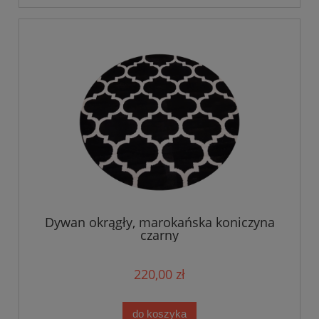
Dywan okrągły, marokańska koniczyna
czarny
220,00 zł
do koszyka