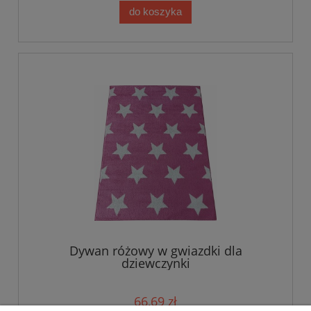
do koszyka
Dywan różowy w gwiazdki dla
dziewczynki
66,69 zł