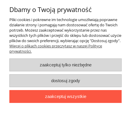
Dbamy o Twoją prywatność
do koszyka
Pliki cookies i pokrewne im technologie umożliwiają poprawne
działanie strony i pomagają nam dostosować ofertę do Twoich
potrzeb. Możesz zaakceptować wykorzystanie przez nas
wszystkich tych plików i przejść do sklepu lub dostosować użycie
plików do swoich preferencji, wybierając opcję "Dostosuj zgody".
Więcej o plikach cookies przeczytasz w naszej Polityce
prywatności.
zaakceptuj tylko niezbędne
dostosuj zgody
zaakceptuj wszystkie
Dywan dziecięcy różowy w gwiazdki
pudrowy