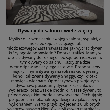
Dywany do salonu i wiele więcej
Myślisz o urozmaiceniu swojego salonu, sypialni, a
może pokoju dziecięcego lub
młodzieżowego?
Zastanawiasz się, jak wybrać dywan,
który będzie odpowiedni? Dobrze trafiłeś. Mamy w
ofercie
dywany do różnego rodzaju pomieszczeń, w
tym dywany do salonu. Każdy znajdzie
wzór
odpowiadający jego estetyce. Proponujemy
między innymi
dywany marokańskie
,
dywany
boho
i
tak zwane
dywany Shaggy
, czyli krótko
mówiąc – włochate. Oprócz typowo pokojowych
dywanów,
posiadamy dywaniki łazienkowe,
wycieraczki oraz wąskie chodniki.
Nasze dywany to
przede wszystkim modele nowoczesne. Cechują się
połączeniem niebanalnego
designu z jakościowym
wykonaniem. Warto przybliżyć jeden z ulubionych
wyborów naszych
klientów, czyli dywan marokański.