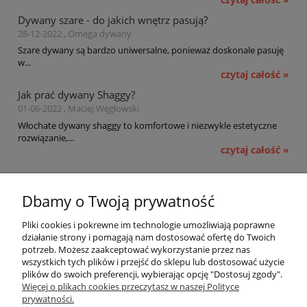
Dywany szare - do jakich wnętrz pasują?
28-12-2022 , Omega dywany
Szare dywany są bardzo uniwersalne, ponieważ doskonale pasuję
w...
czytaj całość »
Jak prać dywany Shaggy?
01-06-2022 , Maciej Węgłowski
Włochate dywany shaggy to komfortowe i niezwykle estetyczne
rozwiązanie,...
czytaj całość »
Pomoc
Dbamy o Twoją prywatność
Moje konto
Pliki cookies i pokrewne im technologie umożliwiają poprawne
działanie strony i pomagają nam dostosować ofertę do Twoich
potrzeb. Możesz zaakceptować wykorzystanie przez nas
Płatności i dostawa
wszystkich tych plików i przejść do sklepu lub dostosować użycie
plików do swoich preferencji, wybierając opcję "Dostosuj zgody".
Informacje
Więcej o plikach cookies przeczytasz w naszej Polityce
prywatności.