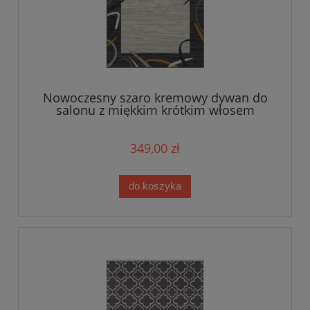
Nowoczesny szaro kremowy dywan do
salonu z miękkim krótkim włosem
Tapeso 180x260cm
349,00 zł
do koszyka