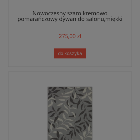
Nowoczesny szaro kremowo
pomarańczowy dywan do salonu,miękki
włos Tapeso 160x220
275,00 zł
do koszyka