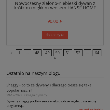
Nowoczesny zielono-niebieski dywan z
krótkim miękkim włosem HANSE HOME
80x150cm
90,00 zł
do koszyka
«
1
...
48
49
50
51
52
...
64
»
Ostatnio na naszym blogu
Shaggy - co to za dywany i dlaczego cieszą się taką
popularnością?
29-12-2022 , Omega dywany
Dywany shaggy podbiły serca wielu osób ze względu na swoją
przyjemną...
czytaj całość »