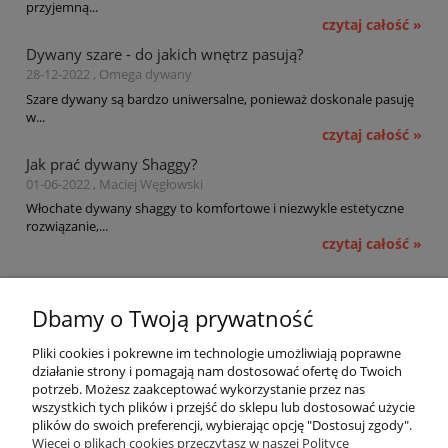
przyjemną...
czytaj całość »
Dywany szare - do jakich wnętrz pasują?
28-12-2022 , Omega dywany
Szare dywany są bardzo uniwersalne, ponieważ doskonale pasuję
w...
czytaj całość »
Jak prać dywany Shaggy?
01-06-2022 , Maciej Węgłowski
Włochate dywany shaggy to komfortowe i niezwykle estetyczne
rozwiązanie,...
czytaj całość »
Pomoc
Dbamy o Twoją prywatność
Moje konto
Pliki cookies i pokrewne im technologie umożliwiają poprawne
działanie strony i pomagają nam dostosować ofertę do Twoich
potrzeb. Możesz zaakceptować wykorzystanie przez nas
Płatności i dostawa
wszystkich tych plików i przejść do sklepu lub dostosować użycie
plików do swoich preferencji, wybierając opcję "Dostosuj zgody".
Informacje
Więcej o plikach cookies przeczytasz w naszej Polityce