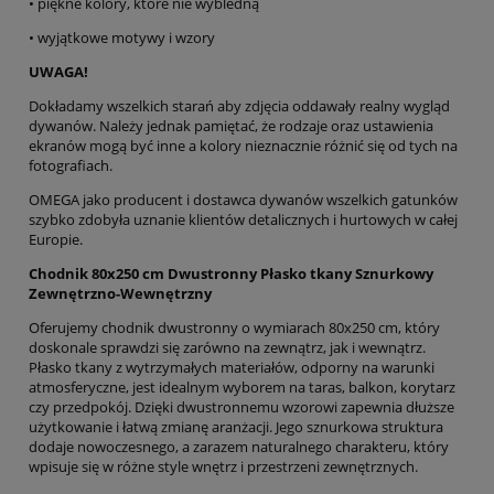
• piękne kolory, które nie wybledną
• wyjątkowe motywy i wzory
UWAGA!
Dokładamy wszelkich starań aby zdjęcia oddawały realny wygląd
dywanów. Należy jednak pamiętać, że rodzaje oraz ustawienia
ekranów mogą być inne a kolory nieznacznie różnić się od tych na
fotografiach.
OMEGA jako producent i dostawca dywanów wszelkich gatunków
szybko zdobyła uznanie klientów detalicznych i hurtowych w całej
Europie.
Chodnik 80x250 cm Dwustronny Płasko tkany Sznurkowy
Zewnętrzno-Wewnętrzny
Oferujemy chodnik dwustronny o wymiarach 80x250 cm, który
doskonale sprawdzi się zarówno na zewnątrz, jak i wewnątrz.
Płasko tkany z wytrzymałych materiałów, odporny na warunki
atmosferyczne, jest idealnym wyborem na taras, balkon, korytarz
czy przedpokój. Dzięki dwustronnemu wzorowi zapewnia dłuższe
użytkowanie i łatwą zmianę aranżacji. Jego sznurkowa struktura
dodaje nowoczesnego, a zarazem naturalnego charakteru, który
wpisuje się w różne style wnętrz i przestrzeni zewnętrznych.