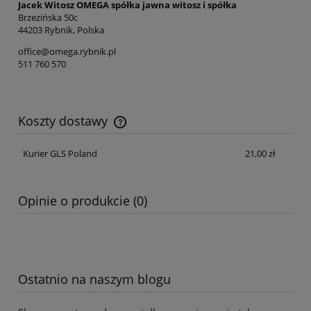
Jacek Witosz OMEGA spółka jawna witosz i spółka
Brzezińska 50c
44203 Rybnik, Polska
office@omega.rybnik.pl
511 760 570
Koszty dostawy
Cena nie zawiera ewentualnych kosztów płatności
Kurier GLS Poland
21,00 zł
Opinie o produkcie (0)
Ostatnio na naszym blogu