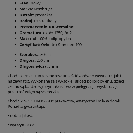
Stan
: Nowy
Marka
: Northrugs
Kształt
: prostokąt
Rodzaj
: Płasko tkany
Przeznaczenie
:
uniwersalne!
Gramatura
: około 1350g/m2
Materiał
: 100% polipropylen
Certyfikat
: Oeko-tex Standard 100
Szerokość
: 80 cm
Długość
: 250 cm
Długość włosa
: 5
mm
Chodniki NORTHRUGS możesz umieścić zarówno wewnątrz, jak i
na zewnątrz. Wykonane są z wysokiej jakości polipropylenu, dzięki
czemu są bardzo wytrzymałe i łatwe w pielęgnacji - wystarczy je
przetrzeć wilgotną ściereczką.
Chodnik NORTHRUGS jest praktyczny, estetyczny i miły w dotyku.
Ponadto gwarantuje:
• dobrą jakość
• wytrzymałość