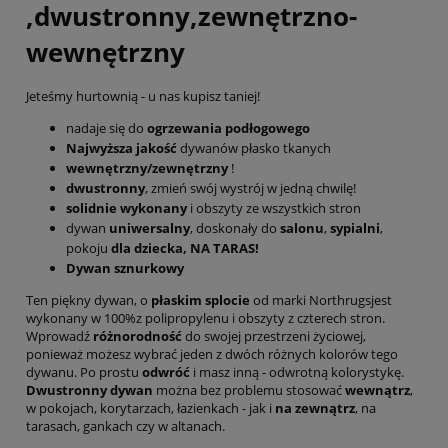
,dwustronny,zewnętrzno-
wewnętrzny
Jeteśmy hurtownią - u nas kupisz taniej!
nadaje się do
ogrzewania podłogowego
Najwyższa jakość
dywanów płasko tkanych
wewnętrzny/zewnętrzny
!
dwustronny
, zmień swój wystrój w jedną chwilę!
solidnie wykonany
i obszyty ze wszystkich stron
dywan
uniwersalny
, doskonały do
salonu
,
sypialni
,
pokoju
dla dziecka, NA TARAS!
Dywan sznurkowy
Ten piękny dywan, o
płaskim splocie
od marki Northrugsjest
wykonany w 100%z polipropylenu i obszyty z czterech stron.
Wprowadź
różnorodność
do swojej przestrzeni życiowej,
ponieważ możesz wybrać jeden z dwóch różnych kolorów tego
dywanu. Po prostu
odwróć
i masz inną - odwrotną kolorystykę.
Dwustronny dywan
można bez problemu stosować
wewnątrz
,
w pokojach, korytarzach, łazienkach - jak i
na zewnątrz
, na
tarasach, gankach czy w altanach.