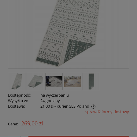
Dostępność:
na wyczerpaniu
Wysyłka w:
24 godziny
Dostawa:
21,00 zł
- Kurier GLS Poland
sprawdź formy dostawy
Cena nie zawiera ewentualnych kosztów płatności
269,00 zł
Cena: