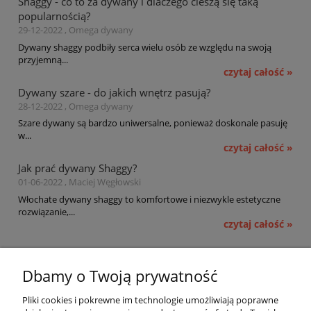
Shaggy - co to za dywany i dlaczego cieszą się taką
popularnością?
29-12-2022 , Omega dywany
Dywany shaggy podbiły serca wielu osób ze względu na swoją
przyjemną...
czytaj całość »
Dywany szare - do jakich wnętrz pasują?
28-12-2022 , Omega dywany
Szare dywany są bardzo uniwersalne, ponieważ doskonale pasuję
w...
czytaj całość »
Jak prać dywany Shaggy?
01-06-2022 , Maciej Węgłowski
Włochate dywany shaggy to komfortowe i niezwykle estetyczne
rozwiązanie,...
czytaj całość »
Pomoc
Dbamy o Twoją prywatność
Moje konto
Pliki cookies i pokrewne im technologie umożliwiają poprawne