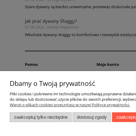
Szare dywany są bardzo uniwersalne, ponieważ doskonale pas
Jak prać dywany Shaggy?
01-06-2022 , Maciej Węgłowski
Włochate dywany shaggy to komfortowe i niezwykle estetyczne
Pomoc
Moje konto
Zwroty i reklamacje
Twoje zamówienia
Dbamy o Twoją prywatność
Pytania i odpowiedzi
Ustawienia konta
Regulamin
Przechowalnia
Pliki cookies i pokrewne im technologie umożliwiają poprawne działa
do sklepu lub dostosować użycie plików do swoich preferencji, wybiera
Więcej o plikach cookies przeczytasz w naszej Polityce prywatności.
zaakceptuj tylko niezbędne
dostosuj zgody
zaakceptu