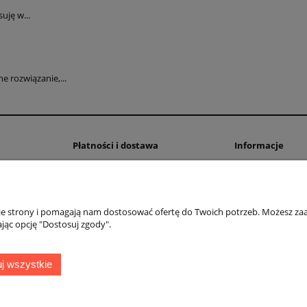
uję w...
 rozwiązanie,...
Płatności i dostawa
Informacje
Formy płatności
Polityka prywatno
Czas i koszty dostawy
Ustawienia plików
Czas realizacji zamówienia
nie strony i pomagają nam dostosować ofertę do Twoich potrzeb. Możesz zaa
jąc opcję "Dostosuj zgody".
OMEGA Spółka Jawna
Witosz i Spółka
44-203 Rybnik ul. Brzezińska 50c
j wszystkie
telefon:
511760570
Facebook