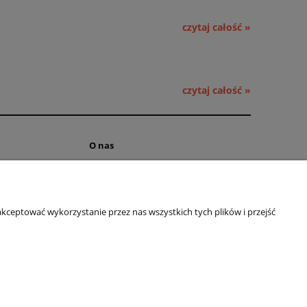
czytaj całość »
czytaj całość »
O nas
ści
Kontakt i dane firmy
 cookies
Obsługa hurtowa
kceptować wykorzystanie przez nas wszystkich tych plików i przejść