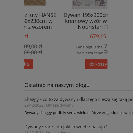
ty HANSE
Dywan 195x300cm do salonu,
Eksklu
30cm w
kremowy wzór w kwiaty róże
wiskoz
wzorem
Nouristan Flowers
Bel
any
679,15 zł
0 zł
799,00 zł
Cena regularna:
Cena
0 zł
799,00 zł
Najniższa cena:
Najn
do koszyka
Ostatnio na naszym blogu
Shaggy - co to za dywany i dlaczego cieszą się taką p
29-12-2022 , Omega dywany
Dywany shaggy podbiły serca wielu osób ze względu na swoją 
Dywany szare - do jakich wnętrz pasują?
28-12-2022 , Omega dywany