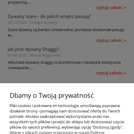
przyjemną...
czytaj całość »
Dywany szare - do jakich wnętrz pasują?
28-12-2022 , Omega dywany
Szare dywany są bardzo uniwersalne, ponieważ doskonale pasuję
w...
czytaj całość »
Jak prać dywany Shaggy?
01-06-2022 , Maciej Węgłowski
Włochate dywany shaggy to komfortowe i niezwykle estetyczne
rozwiązanie,...
czytaj całość »
Pomoc
Dbamy o Twoją prywatność
Moje konto
Pliki cookies i pokrewne im technologie umożliwiają poprawne
działanie strony i pomagają nam dostosować ofertę do Twoich
potrzeb. Możesz zaakceptować wykorzystanie przez nas
Płatności i dostawa
wszystkich tych plików i przejść do sklepu lub dostosować użycie
plików do swoich preferencji, wybierając opcję "Dostosuj zgody".
Informacje
Więcej o plikach cookies przeczytasz w naszej Polityce