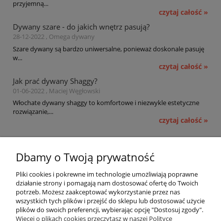
przyjemną...
czytaj całość »
Dywany szare - do jakich wnętrz pasują?
28-12-2022 , Omega dywany
Szare dywany są bardzo uniwersalne, ponieważ doskonale pasuję
w...
czytaj całość »
Jak prać dywany Shaggy?
01-06-2022 , Maciej Węgłowski
Włochate dywany shaggy to komfortowe i niezwykle estetyczne
rozwiązanie,...
czytaj całość »
Pomoc
Dbamy o Twoją prywatność
Moje konto
Pliki cookies i pokrewne im technologie umożliwiają poprawne
działanie strony i pomagają nam dostosować ofertę do Twoich
potrzeb. Możesz zaakceptować wykorzystanie przez nas
Płatności i dostawa
wszystkich tych plików i przejść do sklepu lub dostosować użycie
plików do swoich preferencji, wybierając opcję "Dostosuj zgody".
Informacje
Więcej o plikach cookies przeczytasz w naszej Polityce