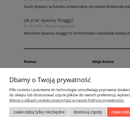
Szare dywany są bardzo uniwersalne, ponieważ doskonale pas
Jak prać dywany Shaggy?
01-06-2022 , Maciej Węgłowski
Włochate dywany shaggy to komfortowe i niezwykle estetyczne
Pomoc
Moje konto
Zwroty i reklamacje
Twoje zamówienia
Dbamy o Twoją prywatność
Pytania i odpowiedzi
Ustawienia konta
Regulamin
Przechowalnia
Pliki cookies i pokrewne im technologie umożliwiają poprawne działa
do sklepu lub dostosować użycie plików do swoich preferencji, wybiera
Więcej o plikach cookies przeczytasz w naszej Polityce prywatności.
zaakceptuj tylko niezbędne
dostosuj zgody
zaakceptu