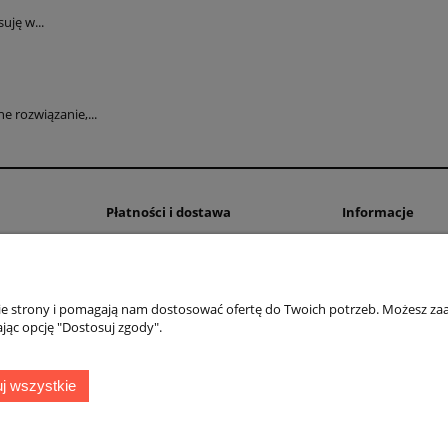
uję w...
 rozwiązanie,...
Płatności i dostawa
Informacje
Formy płatności
Polityka prywatno
Czas i koszty dostawy
Ustawienia plików
Czas realizacji zamówienia
nie strony i pomagają nam dostosować ofertę do Twoich potrzeb. Możesz zaa
jąc opcję "Dostosuj zgody".
OMEGA Spółka Jawna
Witosz i Spółka
44-203 Rybnik ul. Brzezińska 50c
j wszystkie
telefon:
511760570
Facebook