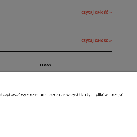
czytaj całość »
czytaj całość »
O nas
ści
Kontakt i dane firmy
 cookies
Obsługa hurtowa
kceptować wykorzystanie przez nas wszystkich tych plików i przejść