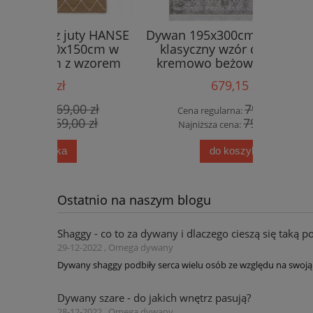
ty HANSE
Dywan 195x300cm tradycyjny ,
Ekskluz
50cm w
klasyczny wzór do salonu,
wiskoz
wzorem
kremowo beżowy wzór Elle
any
Decor Keshan Derya
679,15 zł
0 zł
799,00 zł
Cena regularna:
Cena
0 zł
799,00 zł
Najniższa cena:
Najn
do koszyka
Ostatnio na naszym blogu
Shaggy - co to za dywany i dlaczego cieszą się taką p
29-12-2022 , Omega dywany
Dywany shaggy podbiły serca wielu osób ze względu na swoją 
Dywany szare - do jakich wnętrz pasują?
28-12-2022 , Omega dywany