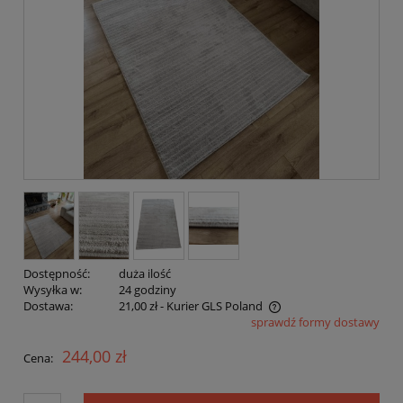
Dostępność:
duża ilość
Wysyłka w:
24 godziny
Dostawa:
21,00 zł
- Kurier GLS Poland
sprawdź formy dostawy
Cena nie zawiera ewentualnych kosztów płatności
244,00 zł
Cena: