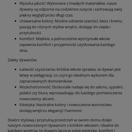
Wysoka jakość: Wykonane z trwałych materiałów, nasze
dywany są odporne na codzienne zużycie i zachowują swój
piękny wygląd przez długi czas.
Uniwersalne kolory: Modne odcienie szarości, beżu i kremu
pasują do różnych stylów wnętrz, dodając im ciepła i
przytulności.
Komfort: Miękkie, a jednocześnie wytrzymałe włosie
zapewnia komfort i przyjemność użytkowania każdego
dnia.
Zalety dywanów:
Łatwość czyszczenia: Krótkie włosie sprawia, że dywan jest
łatwy w pielęgnacji, co czyni go idealnym wyborem dla
zapracowanych domowników.
Wszechstronność: Doskonale nadaje się do salonu, sypialni,
jadalni czy biura, wprowadzając do każdego pomieszczenia
nowoczesny akcent.
Estetyka: Neutralne kolory i nowoczesne wzornictwo
dodają wnętrzu elegancji i harmonii.
Stwórz stylową i przytulną przestrzeń w swoim domu dzięki
naszym nowoczesnym dywanom z krótkim włosiem. Idealne do
każdego wnętrza, te dywany łączą w sobie estetykę, komfort i