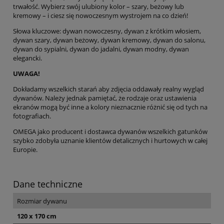
trwałość. Wybierz swój ulubiony kolor – szary, beżowy lub
kremowy – i ciesz się nowoczesnym wystrojem na co dzień!
Słowa kluczowe: dywan nowoczesny, dywan z krótkim włosiem,
dywan szary, dywan beżowy, dywan kremowy, dywan do salonu,
dywan do sypialni, dywan do jadalni, dywan modny, dywan
elegancki.
UWAGA!
Dokładamy wszelkich starań aby zdjęcia oddawały realny wygląd
dywanów. Należy jednak pamiętać, że rodzaje oraz ustawienia
ekranów mogą być inne a kolory nieznacznie różnić się od tych na
fotografiach.
OMEGA jako producent i dostawca dywanów wszelkich gatunków
szybko zdobyła uznanie klientów detalicznych i hurtowych w całej
Europie.
Dane techniczne
Rozmiar dywanu
120 x 170 cm