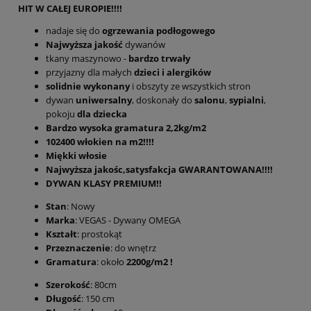
HIT W CAŁEJ EUROPIE!!!!
nadaje się do
ogrzewania podłogowego
Najwyższa jakość
dywanów
tkany maszynowo -
bardzo trwały
przyjazny dla małych
dzieci i alergików
solidnie wykonany
i obszyty ze wszystkich stron
dywan
uniwersalny
, doskonały do
salonu
,
sypialni
,
pokoju
dla dziecka
Bardzo wysoka gramatura 2,2kg/m2
102400 włokien na m2!!!!
Miękki włosie
Najwyższa jakośc,satysfakcja GWARANTOWANA!!!!
DYWAN KLASY PREMIUM!!
Stan
: Nowy
Marka
: VEGAS - Dywany OMEGA
Kształt
: prostokąt
Przeznaczenie
: do wnętrz
Gramatura
: około
2200g/m2 !
Szerokość
: 80cm
Długość
: 150 cm