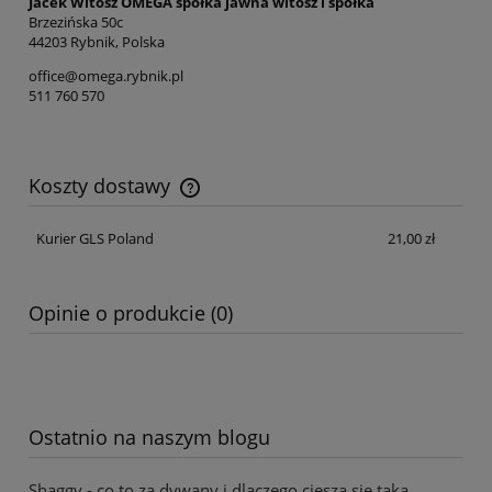
Jacek Witosz OMEGA spółka jawna witosz i spółka
Brzezińska 50c
44203 Rybnik, Polska
office@omega.rybnik.pl
511 760 570
Koszty dostawy
Cena nie zawiera ewentualnych kosztów płatności
Kurier GLS Poland
21,00 zł
Opinie o produkcie (0)
Ostatnio na naszym blogu
Shaggy - co to za dywany i dlaczego cieszą się taką