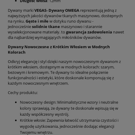
Długość włosa
: 12mm
Dywany marki
VEGAS- Dywany OMEGA
reprezentują jedną z
najwyższych jakości dywanów tkanych maszynowo, dostepnych
na rynku.
Gęste i miłe
w dotyku runo dywanu -
jednocześnie
solidnie tkane
maszynowo i starannie
wyselekcjonowane materiały. to
gwarancja zadowolenia
nawet
dla najbardziej wymagających miłośników dywanów.
Dywany Nowoczesne z Krótkim Włosiem w Modnych
Kolorach
Odkryj elegancję i styl dzięki naszym nowoczesnym dywanom z
krótkim włosiem, dostępnym w modnych kolorach: szarym,
beżowym i kremowym. Te dywany to idealne połączenie
funkcjonalności i estetyki, które doskonale komponują się z
każdym nowoczesnym wnętrzem.
Cechy produktu:
Nowoczesny design: Minimalistyczne wzory i neutralne
kolory sprawiają, że dywany te doskonale wpisują się w
każdy współczesny wystrój.
Krótkie włosie: Zapewnia łatwość utrzymania czystości i
wygodę użytkowania, jednocześnie dodając elegancji
Twojemu wnętrzu.