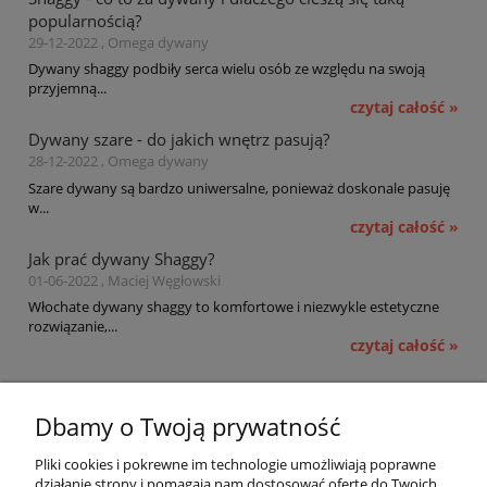
popularnością?
29-12-2022 , Omega dywany
Dywany shaggy podbiły serca wielu osób ze względu na swoją
przyjemną...
czytaj całość »
Dywany szare - do jakich wnętrz pasują?
28-12-2022 , Omega dywany
Szare dywany są bardzo uniwersalne, ponieważ doskonale pasuję
w...
czytaj całość »
Jak prać dywany Shaggy?
01-06-2022 , Maciej Węgłowski
Włochate dywany shaggy to komfortowe i niezwykle estetyczne
rozwiązanie,...
czytaj całość »
Pomoc
Dbamy o Twoją prywatność
Moje konto
Pliki cookies i pokrewne im technologie umożliwiają poprawne
działanie strony i pomagają nam dostosować ofertę do Twoich