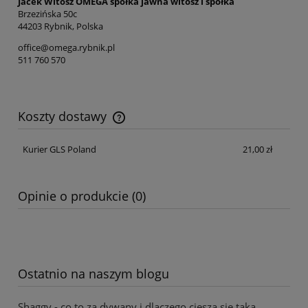
Jacek Witosz OMEGA spółka jawna witosz i spółka
Brzezińska 50c
44203 Rybnik, Polska
office@omega.rybnik.pl
511 760 570
Koszty dostawy
Cena nie zawiera ewentualnych kosztów płatności
Kurier GLS Poland
21,00 zł
Opinie o produkcie (0)
Ostatnio na naszym blogu
Shaggy - co to za dywany i dlaczego cieszą się taką