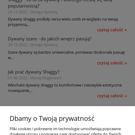
popularnością?
29-12-2022 , Omega dywany
Dywany shaggy podbiły serca wielu osób ze względu na swoją
przyjemną...
czytaj całość »
Dywany szare - do jakich wnętrz pasują?
28-12-2022 , Omega dywany
Szare dywany są bardzo uniwersalne, ponieważ doskonale pasuję
w...
czytaj całość »
Jak prać dywany Shaggy?
01-06-2022 , Maciej Węgłowski
Włochate dywany shaggy to komfortowe i niezwykle estetyczne
rozwiązanie,...
czytaj całość »
Pomoc
Dbamy o Twoją prywatność
Moje konto
Pliki cookies i pokrewne im technologie umożliwiają poprawne
działanie strony i pomagają nam dostosować ofertę do Twoich