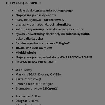
HIT W CAŁEJ EUROPIE!!!!
nadaje się do
ogrzewania podłogowego
Najwyższa jakość
dywanów
tkany maszynowo -
bardzo trwały
przyjazny dla małych
dzieci i alergików
solidnie wykonany
i obszyty ze wszystkich stron
dywan
uniwersalny
, doskonały do
salonu
,
sypialni
,
pokoju
dla dziecka
Bardzo wysoka gramatura 2,2kg/m2
102400 włokien na m2!!!!
Miękki włosie
Najwyższa jakośc,satysfakcja GWARANTOWANA!!!!
DYWAN KLASY PREMIUM!!!!
Stan
: Nowy
Marka
: VEGAS - Dywany OMEGA
Kształt
: prostokąt
Przeznaczenie
: do wnętrz
Gramatura
: około
2200g/m2 !
Szerokość
: 160cm
Długość
: 230 cm