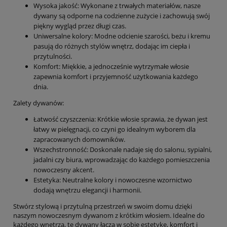
Wysoka jakość: Wykonane z trwałych materiałów, nasze
dywany są odporne na codzienne zużycie i zachowują swój
piękny wygląd przez długi czas.
Uniwersalne kolory: Modne odcienie szarości, beżu i kremu
pasują do różnych stylów wnętrz, dodając im ciepła i
przytulności.
Komfort: Miękkie, a jednocześnie wytrzymałe włosie
zapewnia komfort i przyjemność użytkowania każdego
dnia.
Zalety dywanów:
Łatwość czyszczenia: Krótkie włosie sprawia, że dywan jest
łatwy w pielęgnacji, co czyni go idealnym wyborem dla
zapracowanych domowników.
Wszechstronność: Doskonale nadaje się do salonu, sypialni,
jadalni czy biura, wprowadzając do każdego pomieszczenia
nowoczesny akcent.
Estetyka: Neutralne kolory i nowoczesne wzornictwo
dodają wnętrzu elegancji i harmonii.
Stwórz stylową i przytulną przestrzeń w swoim domu dzięki
naszym nowoczesnym dywanom z krótkim włosiem. Idealne do
każdego wnętrza, te dywany łączą w sobie estetykę, komfort i