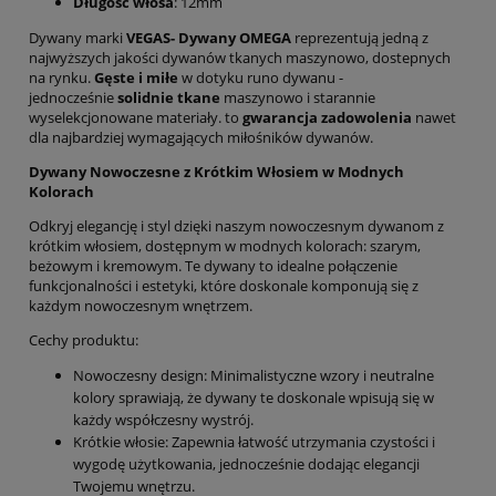
Długość włosa
: 12mm
Dywany marki
VEGAS- Dywany OMEGA
reprezentują jedną z
najwyższych jakości dywanów tkanych maszynowo, dostepnych
na rynku.
Gęste i miłe
w dotyku runo dywanu -
jednocześnie
solidnie tkane
maszynowo i starannie
wyselekcjonowane materiały. to
gwarancja zadowolenia
nawet
dla najbardziej wymagających miłośników dywanów.
Dywany Nowoczesne z Krótkim Włosiem w Modnych
Kolorach
Odkryj elegancję i styl dzięki naszym nowoczesnym dywanom z
krótkim włosiem, dostępnym w modnych kolorach: szarym,
beżowym i kremowym. Te dywany to idealne połączenie
funkcjonalności i estetyki, które doskonale komponują się z
każdym nowoczesnym wnętrzem.
Cechy produktu:
Nowoczesny design: Minimalistyczne wzory i neutralne
kolory sprawiają, że dywany te doskonale wpisują się w
każdy współczesny wystrój.
Krótkie włosie: Zapewnia łatwość utrzymania czystości i
wygodę użytkowania, jednocześnie dodając elegancji
Twojemu wnętrzu.