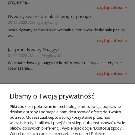
przyjemną...
czytaj całość »
Dywany szare - do jakich wnętrz pasują?
28-12-2022 , Omega dywany
Szare dywany są bardzo uniwersalne, ponieważ doskonale pasuję
w...
czytaj całość »
Jak prać dywany Shaggy?
01-06-2022 , Maciej Węgłowski
Włochate dywany shaggy to komfortowe i niezwykle estetyczne
rozwiązanie,...
czytaj całość »
Pomoc
Dbamy o Twoją prywatność
Moje konto
Pliki cookies i pokrewne im technologie umożliwiają poprawne
działanie strony i pomagają nam dostosować ofertę do Twoich
potrzeb. Możesz zaakceptować wykorzystanie przez nas
Płatności i dostawa
wszystkich tych plików i przejść do sklepu lub dostosować użycie
plików do swoich preferencji, wybierając opcję "Dostosuj zgody".
Informacje
Więcej o plikach cookies przeczytasz w naszej Polityce