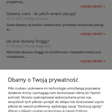
przyjemną...
czytaj całość »
Dywany szare - do jakich wnętrz pasują?
28-12-2022 , Omega dywany
Szare dywany są bardzo uniwersalne, ponieważ doskonale pasuję
w...
czytaj całość »
Jak prać dywany Shaggy?
01-06-2022 , Maciej Węgłowski
Włochate dywany shaggy to komfortowe i niezwykle estetyczne
rozwiązanie,...
czytaj całość »
Pomoc
Dbamy o Twoją prywatność
Moje konto
Pliki cookies i pokrewne im technologie umożliwiają poprawne
działanie strony i pomagają nam dostosować ofertę do Twoich
potrzeb. Możesz zaakceptować wykorzystanie przez nas
Płatności i dostawa
wszystkich tych plików i przejść do sklepu lub dostosować użycie
plików do swoich preferencji, wybierając opcję "Dostosuj zgody".
Informacje
Więcej o plikach cookies przeczytasz w naszej Polityce