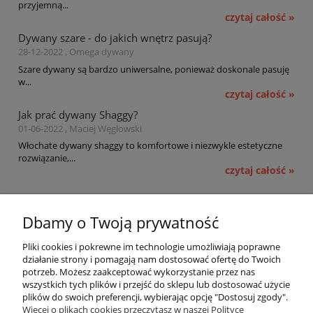
przyjemną...
czytaj całość »
Dywany szare - do jakich wnętrz pasują?
28-12-2022 , Omega dywany
Szare dywany są bardzo uniwersalne, ponieważ doskonale pasuję
w...
czytaj całość »
Jak prać dywany Shaggy?
01-06-2022 , Maciej Węgłowski
Włochate dywany shaggy to komfortowe i niezwykle estetyczne
rozwiązanie,...
czytaj całość »
Pomoc
Dbamy o Twoją prywatność
Moje konto
Pliki cookies i pokrewne im technologie umożliwiają poprawne
działanie strony i pomagają nam dostosować ofertę do Twoich
potrzeb. Możesz zaakceptować wykorzystanie przez nas
Płatności i dostawa
wszystkich tych plików i przejść do sklepu lub dostosować użycie
plików do swoich preferencji, wybierając opcję "Dostosuj zgody".
Informacje
Więcej o plikach cookies przeczytasz w naszej Polityce