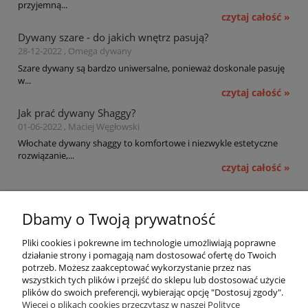
przyjemną...
czytaj całość »
Dywany szare - do jakich wnętrz pasują?
28-12-2022 , Omega dywany
Szare dywany są bardzo uniwersalne, ponieważ doskonale pasuję
w...
czytaj całość »
Jak prać dywany Shaggy?
01-06-2022 , Maciej Węgłowski
Włochate dywany shaggy to komfortowe i niezwykle estetyczne
rozwiązanie,...
czytaj całość »
Pomoc
Dbamy o Twoją prywatność
Moje konto
Pliki cookies i pokrewne im technologie umożliwiają poprawne
działanie strony i pomagają nam dostosować ofertę do Twoich
potrzeb. Możesz zaakceptować wykorzystanie przez nas
Płatności i dostawa
wszystkich tych plików i przejść do sklepu lub dostosować użycie
plików do swoich preferencji, wybierając opcję "Dostosuj zgody".
Informacje
Więcej o plikach cookies przeczytasz w naszej Polityce