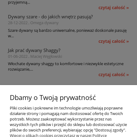
przyjemną...
czytaj całość »
Dywany szare - do jakich wnętrz pasują?
28-12-2022 , Omega dywany
Szare dywany są bardzo uniwersalne, ponieważ doskonale pasuję
w...
czytaj całość »
Jak prać dywany Shaggy?
01-06-2022 , Maciej Węgłowski
Włochate dywany shaggy to komfortowe i niezwykle estetyczne
rozwiązanie,...
czytaj całość »
Pomoc
Dbamy o Twoją prywatność
Moje konto
Pliki cookies i pokrewne im technologie umożliwiają poprawne
działanie strony i pomagają nam dostosować ofertę do Twoich
potrzeb. Możesz zaakceptować wykorzystanie przez nas
Płatności i dostawa
wszystkich tych plików i przejść do sklepu lub dostosować użycie
plików do swoich preferencji, wybierając opcję "Dostosuj zgody".
Informacje
Więcej o plikach cookies przeczytasz w naszej Polityce