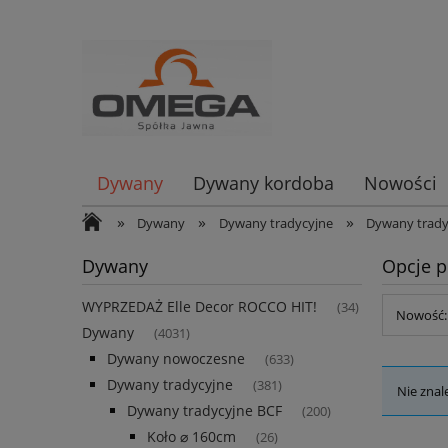
Dywany
Dywany kordoba
Nowości
»
»
»
Dywany
Dywany tradycyjne
Dywany trady
Dywany
Opcje p
WYPRZEDAŻ Elle Decor ROCCO HIT!
(34)
Nowość: 
Dywany
(4031)
Dywany nowoczesne
(633)
Dywany tradycyjne
(381)
Nie znal
Dywany tradycyjne BCF
(200)
Koło ⌀ 160cm
(26)