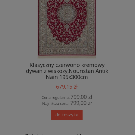
ycyjny ,
Klasyczny czerwono kremowy
Ekskluz
alonu,
dywan z wiskozy,Nouristan Antik
wiskozy,
lle Decor
Nain 195x300cm
679,15 zł
0 zł
799,00 zł
Cena regularna:
Cena
0 zł
799,00 zł
Najniższa cena:
Najn
do koszyka