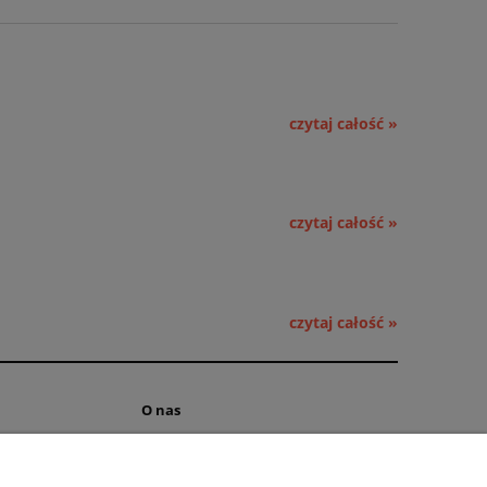
czytaj całość »
czytaj całość »
czytaj całość »
O nas
ści
Kontakt i dane firmy
 cookies
Obsługa hurtowa