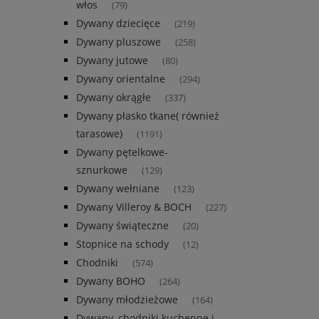
włos
(79)
Dywany dziecięce
(219)
Dywany pluszowe
(258)
Dywany jutowe
(80)
Dywany orientalne
(294)
Dywany okrągłe
(337)
Dywany płasko tkane( również
tarasowe)
(1191)
Dywany pętelkowe-
sznurkowe
(129)
Dywany wełniane
(123)
Dywany Villeroy & BOCH
(227)
Dywany świąteczne
(20)
Stopnice na schody
(12)
Chodniki
(574)
Dywany BOHO
(264)
Dywany młodzieżowe
(164)
Dywany, chodniki kuchenne i