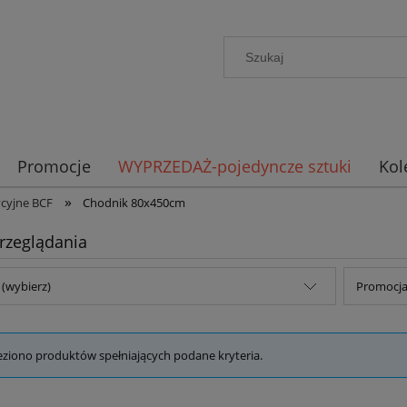
Promocje
WYPRZEDAŻ-pojedyncze sztuki
Kol
»
cyjne BCF
Chodnik 80x450cm
rzeglądania
(wybierz)
Promocja:
eziono produktów spełniających podane kryteria.