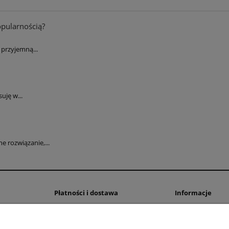
opularnością?
przyjemną...
uję w...
 rozwiązanie,...
Płatności i dostawa
Informacje
Formy płatności
Polityka prywatno
Czas i koszty dostawy
Ustawienia plików