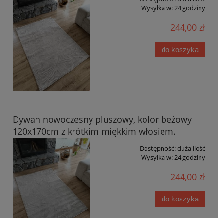
Wysyłka w:
24 godziny
244,00 zł
do koszyka
Dywan nowoczesny pluszowy, kolor beżowy
120x170cm z krótkim miękkim włosiem.
Dostępność:
duża ilość
Wysyłka w:
24 godziny
244,00 zł
do koszyka