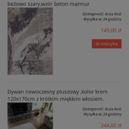
beżowo szary,wzór beton marmur
Dostępność:
duża ilość
Wysyłka w:
24 godziny
149,00 zł
do koszyka
Dywan nowoczesny pluszowy ,kolor krem
120x170cm z krótkim miękkim włosiem.
Dostępność:
duża ilość
Wysyłka w:
24 godziny
244,00 zł