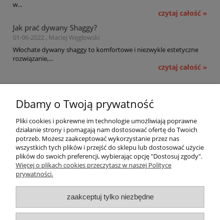
w...
czytaj całość »
Jak prać dywany Shaggy?
01-06-2022 , Maciej Węgłowski
Włochate dywany shaggy to komfortowe i niezwykle estetyczne
rozwiązanie,...
czytaj całość »
Pomoc
Dbamy o Twoją prywatność
Moje konto
Pliki cookies i pokrewne im technologie umożliwiają poprawne
działanie strony i pomagają nam dostosować ofertę do Twoich
potrzeb. Możesz zaakceptować wykorzystanie przez nas
Płatności i dostawa
wszystkich tych plików i przejść do sklepu lub dostosować użycie
plików do swoich preferencji, wybierając opcję "Dostosuj zgody".
Informacje
Więcej o plikach cookies przeczytasz w naszej Polityce
prywatności.
O nas
zaakceptuj tylko niezbędne
OMEGA Spółka Jawna