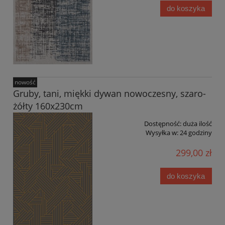
do koszyka
nowość
Gruby, tani, miękki dywan nowoczesny, szaro-
żółty 160x230cm
Dostępność:
duża ilość
Wysyłka w:
24 godziny
299,00 zł
do koszyka