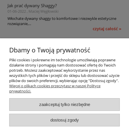
Jak prać dywany Shaggy?
01-06-2022 , Maciej Węgłowski
Włochate dywany shaggy to komfortowe i niezwykle estetyczne
rozwiązanie,...
czytaj całość »
Pomoc
Dbamy o Twoją prywatność
Moje konto
Pliki cookies i pokrewne im technologie umożliwiają poprawne
działanie strony i pomagają nam dostosować ofertę do Twoich
potrzeb. Możesz zaakceptować wykorzystanie przez nas
Płatności i dostawa
wszystkich tych plików i przejść do sklepu lub dostosować użycie
plików do swoich preferencji, wybierając opcję "Dostosuj zgody".
Informacje
Więcej o plikach cookies przeczytasz w naszej Polityce
prywatności.
O nas
zaakceptuj tylko niezbędne
OMEGA Spółka Jawna
dostosuj zgody
Witosz i Spółka
44-203 Rybnik ul. Brzezińska 50c