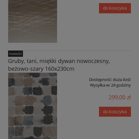
do koszyka
nowość
Gruby, tani, miękki dywan nowoczesny,
beżowo-szary 160x230cm
Dostępność:
duża ilość
Wysyłka w:
24 godziny
299,00 zł
do koszyka