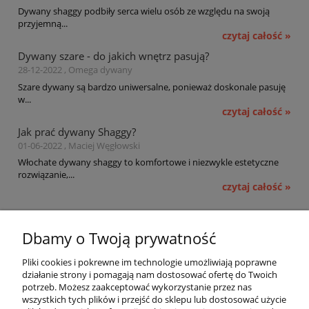
Dywany shaggy podbiły serca wielu osób ze względu na swoją
przyjemną...
czytaj całość »
Dywany szare - do jakich wnętrz pasują?
28-12-2022 , Omega dywany
Szare dywany są bardzo uniwersalne, ponieważ doskonale pasuję
w...
czytaj całość »
Jak prać dywany Shaggy?
01-06-2022 , Maciej Węgłowski
Włochate dywany shaggy to komfortowe i niezwykle estetyczne
rozwiązanie,...
czytaj całość »
Pomoc
Dbamy o Twoją prywatność
Moje konto
Pliki cookies i pokrewne im technologie umożliwiają poprawne
działanie strony i pomagają nam dostosować ofertę do Twoich
potrzeb. Możesz zaakceptować wykorzystanie przez nas
Płatności i dostawa
wszystkich tych plików i przejść do sklepu lub dostosować użycie