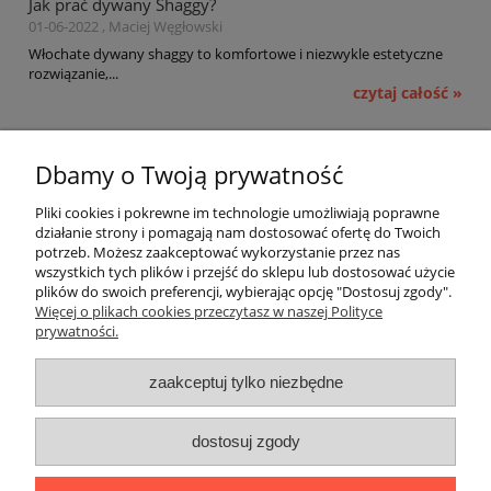
Jak prać dywany Shaggy?
01-06-2022 , Maciej Węgłowski
Włochate dywany shaggy to komfortowe i niezwykle estetyczne
rozwiązanie,...
czytaj całość »
Pomoc
Dbamy o Twoją prywatność
Moje konto
Pliki cookies i pokrewne im technologie umożliwiają poprawne
działanie strony i pomagają nam dostosować ofertę do Twoich
potrzeb. Możesz zaakceptować wykorzystanie przez nas
Płatności i dostawa
wszystkich tych plików i przejść do sklepu lub dostosować użycie
plików do swoich preferencji, wybierając opcję "Dostosuj zgody".
Informacje
Więcej o plikach cookies przeczytasz w naszej Polityce
prywatności.
O nas
zaakceptuj tylko niezbędne
OMEGA Spółka Jawna
dostosuj zgody
Witosz i Spółka
44-203 Rybnik ul. Brzezińska 50c