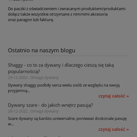
Do paczki z oświadczeniem i zwracanym produktem/produktami
dołącz także
wszystkie otrzymane z nim/nimi akcesoria
oraz paragon lub fakturę.
Ostatnio na naszym blogu
Shaggy - co to za dywany i dlaczego cieszą się taką
popularnością?
29-12-2022 , Omega dywany
Dywany shaggy podbiły serca wielu osób ze względu na swoją
przyjemną...
czytaj całość »
Dywany szare - do jakich wnętrz pasują?
28-12-2022 , Omega dywany
Szare dywany są bardzo uniwersalne, ponieważ doskonale pasuję
w...
czytaj całość »