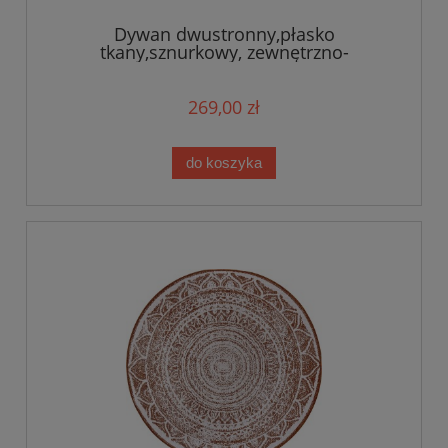
Dywan dwustronny,płasko
tkany,sznurkowy, zewnętrzno-
wewnętrzny Bougari Lilja,beżowe KOŁO
140cm
269,00 zł
do koszyka