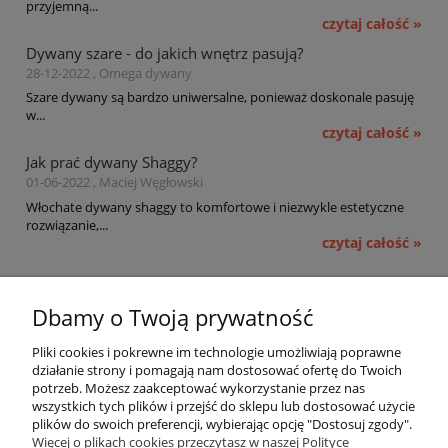
przyjemną...
czytaj całość »
Dywany szare - do jakich wnętrz pasują?
28-12-2022 , Omega dywany
Szare dywany są bardzo uniwersalne, ponieważ doskonale pasuję
w...
czytaj całość »
Jak prać dywany Shaggy?
01-06-2022 , Maciej Węgłowski
Włochate dywany shaggy to komfortowe i niezwykle estetyczne
rozwiązanie,...
czytaj całość »
Pomoc
Dbamy o Twoją prywatność
Moje konto
Pliki cookies i pokrewne im technologie umożliwiają poprawne
działanie strony i pomagają nam dostosować ofertę do Twoich
potrzeb. Możesz zaakceptować wykorzystanie przez nas
Płatności i dostawa
wszystkich tych plików i przejść do sklepu lub dostosować użycie
plików do swoich preferencji, wybierając opcję "Dostosuj zgody".
Informacje
Więcej o plikach cookies przeczytasz w naszej Polityce