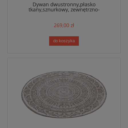
Dywan dwustronny,płasko
tkany,sznurkowy, zewnętrzno-
wewnętrzny Bougari Porto,beżowe
KOŁO 140cm
269,00 zł
do koszyka