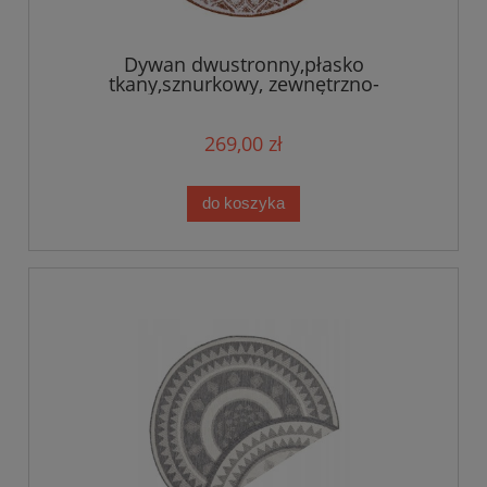
Dywan dwustronny,płasko
tkany,sznurkowy, zewnętrzno-
wewnętrzny BougariSiruma,rude KOŁO
140cm
269,00 zł
do koszyka