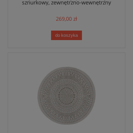
sznurkowy, zewnętrzno-wewnętrzny
Bougari Jole, czarny koło 140cm
269,00 zł
do koszyka