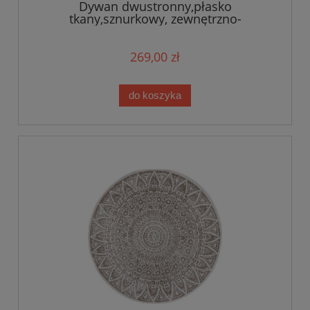
Dywan dwustronny,płasko
tkany,sznurkowy, zewnętrzno-
wewnętrzny Bougari Siruma,beżowe
KOŁO 140cm
269,00 zł
do koszyka