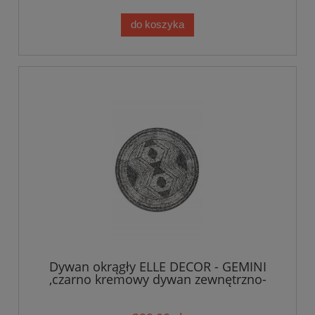
do koszyka
Dywan okrągły ELLE DECOR - GEMINI
,czarno kremowy dywan zewnętrzno-
wewnętrzny,dwustronny płasko tkany
koło ø 140 cm