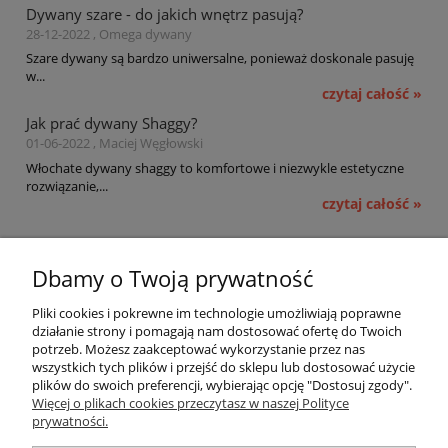
Dywany szare - do jakich wnętrz pasują?
28-12-2022 , Omega dywany
Szare dywany są bardzo uniwersalne, ponieważ doskonale pasuję
w...
czytaj całość »
Jak prać dywany Shaggy?
01-06-2022 , Maciej Węgłowski
Włochate dywany shaggy to komfortowe i niezwykle estetyczne
rozwiązanie,...
czytaj całość »
Pomoc
Dbamy o Twoją prywatność
Moje konto
Pliki cookies i pokrewne im technologie umożliwiają poprawne
działanie strony i pomagają nam dostosować ofertę do Twoich
potrzeb. Możesz zaakceptować wykorzystanie przez nas
Płatności i dostawa
wszystkich tych plików i przejść do sklepu lub dostosować użycie
plików do swoich preferencji, wybierając opcję "Dostosuj zgody".
Informacje
Więcej o plikach cookies przeczytasz w naszej Polityce
prywatności.