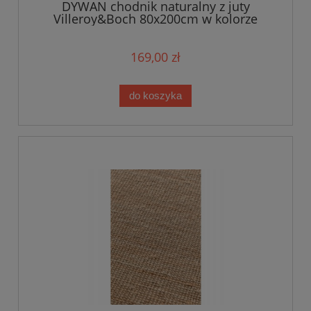
DYWAN chodnik naturalny z juty
Villeroy&Boch 80x200cm w kolorze
zielonym khaki
169,00 zł
do koszyka