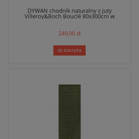
DYWAN chodnik naturalny z juty
Villeroy&Boch Bouclé 80x300cm w
kolorze beżowym
249,00 zł
do koszyka