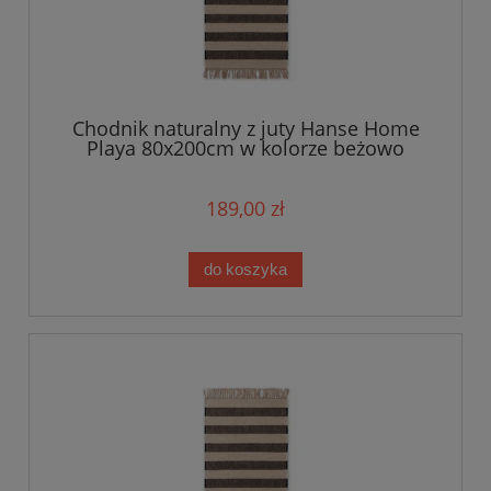
Chodnik naturalny z juty Hanse Home
Playa 80x200cm w kolorze beżowo
czarnym z frędzlami, dwustronny- tkany
ręcznie
189,00 zł
do koszyka