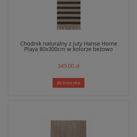
Chodnik naturalny z juty Hanse Home
Playa 80x300cm w kolorze beżowo
czarnym z frędzlami, dwustronny- tkany
ręcznie
349,00 zł
do koszyka