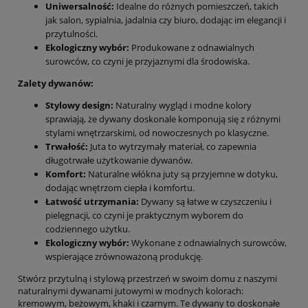
Uniwersalność:
Idealne do różnych pomieszczeń, takich
jak salon, sypialnia, jadalnia czy biuro, dodając im elegancji i
przytulności.
Ekologiczny wybór:
Produkowane z odnawialnych
surowców, co czyni je przyjaznymi dla środowiska.
Zalety dywanów:
Stylowy design:
Naturalny wygląd i modne kolory
sprawiają, że dywany doskonale komponują się z różnymi
stylami wnętrzarskimi, od nowoczesnych po klasyczne.
Trwałość:
Juta to wytrzymały materiał, co zapewnia
długotrwałe użytkowanie dywanów.
Komfort:
Naturalne włókna juty są przyjemne w dotyku,
dodając wnętrzom ciepła i komfortu.
Łatwość utrzymania:
Dywany są łatwe w czyszczeniu i
pielęgnacji, co czyni je praktycznym wyborem do
codziennego użytku.
Ekologiczny wybór:
Wykonane z odnawialnych surowców,
wspierające zrównoważoną produkcję.
Stwórz przytulną i stylową przestrzeń w swoim domu z naszymi
naturalnymi dywanami jutowymi w modnych kolorach:
kremowym, beżowym, khaki i czarnym. Te dywany to doskonałe