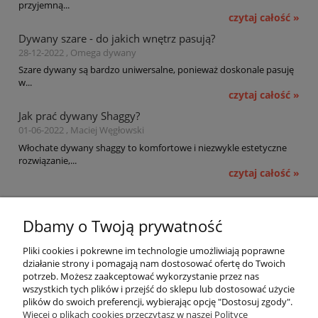
przyjemną...
czytaj całość »
Dywany szare - do jakich wnętrz pasują?
28-12-2022 , Omega dywany
Szare dywany są bardzo uniwersalne, ponieważ doskonale pasuję
w...
czytaj całość »
Jak prać dywany Shaggy?
01-06-2022 , Maciej Węgłowski
Włochate dywany shaggy to komfortowe i niezwykle estetyczne
rozwiązanie,...
czytaj całość »
Pomoc
Dbamy o Twoją prywatność
Moje konto
Pliki cookies i pokrewne im technologie umożliwiają poprawne
działanie strony i pomagają nam dostosować ofertę do Twoich
potrzeb. Możesz zaakceptować wykorzystanie przez nas
Płatności i dostawa
wszystkich tych plików i przejść do sklepu lub dostosować użycie
plików do swoich preferencji, wybierając opcję "Dostosuj zgody".
Informacje
Więcej o plikach cookies przeczytasz w naszej Polityce