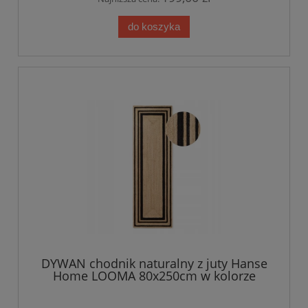
do koszyka
DYWAN chodnik naturalny z juty Hanse
Home LOOMA 80x250cm w kolorze
beżowyo czarnym,dwustronny ręcznie
tkany