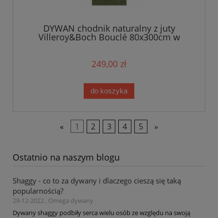
DYWAN chodnik naturalny z juty
Villeroy&Boch Bouclé 80x300cm w
kolorze zielonym
249,00 zł
do koszyka
«
1
2
3
4
5
»
Ostatnio na naszym blogu
Shaggy - co to za dywany i dlaczego cieszą się taką
popularnością?
29-12-2022 , Omega dywany
Dywany shaggy podbiły serca wielu osób ze względu na swoją