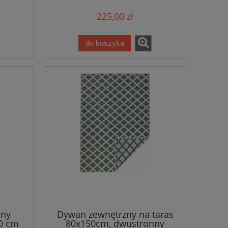
225,00 zł
do koszyka
ony
Dywan zewnętrzny na taras
0 cm
80x150cm, dwustronny