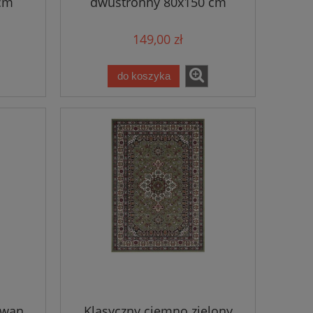
 cm
dwustronny 80x150 cm
149,00 zł
do koszyka
ywan
Klasyczny ciemno zielony