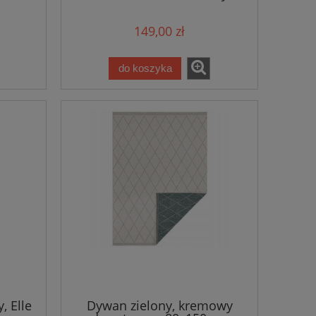
sznurkowy, uniwersalny
BOUGARI NIZZA
149,00 zł
do koszyka
, Elle
Dywan zielony, kremowy