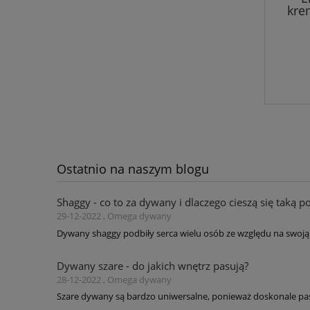
kre
miękk
Ostatnio na naszym blogu
Shaggy - co to za dywany i dlaczego cieszą się taką p
29-12-2022 , Omega dywany
Dywany shaggy podbiły serca wielu osób ze względu na swoją 
Dywany szare - do jakich wnętrz pasują?
28-12-2022 , Omega dywany
Szare dywany są bardzo uniwersalne, ponieważ doskonale pas