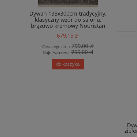
ny z juty
Dywan 195x300cm tradycyjny,
Dywan t
0x200cm
klasyczny wzór do salonu,
195x300
wym
brązowo kremowy Nouristan
Flowers
Oriental
beżow
679,15 zł
0 zł
799,00 zł
Cena regularna:
Cena
0 zł
799,00 zł
Najniższa cena:
Najn
do koszyka
Dyw
ziel