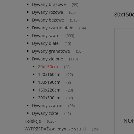
Dywany brązowe
(99)
Dywany różowe
(65)
80x150
Dywany beżowe
(513)
Dywany czarno białe
(34)
Dywany szare
(333)
Dywany białe
(15)
Dywany granatowe
(50)
Dywany zielone
(118)
80x150cm
(28)
120x160cm
(22)
133x190cm
(3)
160x220cm
(20)
200x300cm
(37)
Dywany czarne
(96)
Dywany żółte
(41)
NOR
Kolekcje
(626)
kremo
WYPRZEDAŻ-pojedyncze sztuki
(396)
tkany