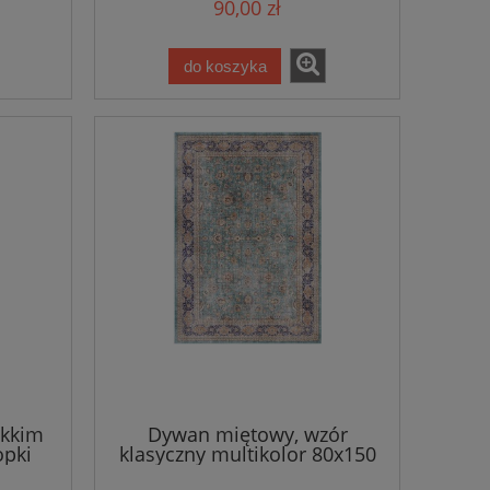
90,00 zł
do koszyka
ękkim
Dywan miętowy, wzór
opki
klasyczny multikolor 80x150
0cm
cm