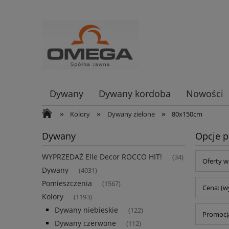
Dywany
Dywany kordoba
Nowości
»
»
»
Kolory
Dywany zielone
80x150cm
Dywany
Opcje p
WYPRZEDAŻ Elle Decor ROCCO HIT!
(34)
Oferty w
Dywany
(4031)
Pomieszczenia
(1567)
Cena: (w
Kolory
(1193)
Dywany niebieskie
(122)
Promocja
Dywany czerwone
(112)