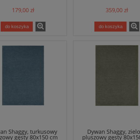
179,00 zł
359,00 zł
do koszyka
do koszyka
an Shaggy, turkusowy
Dywan Shaggy, ziel
zowy gęsty 80x150 cm
pluszowy gęsty 80x15