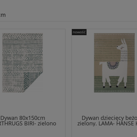
cm
nowość
Dywan 80x150cm
Dywan dziecięcy beż
THRUGS BIRI- zielono
zielony. LAMA- HANSE
wy, dwustronny ,płasko
80x150cm
,zewnętrzno-wewnętrzny