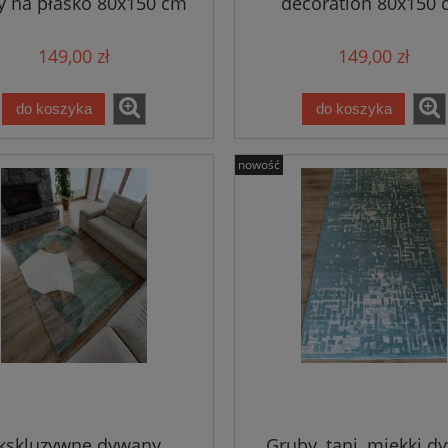
y na płasko 80x150 cm
decoration 80x150
149,00 zł
149,00 zł
do koszyka
do koszyka
nowość
kskluzywne dywany
Gruby, tani, miękki d