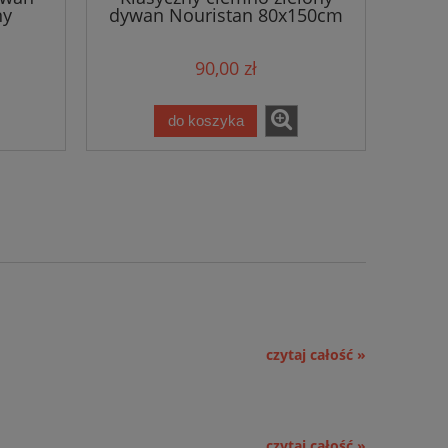
ny
dywan Nouristan 80x150cm
90,00 zł
do koszyka
czytaj całość »
czytaj całość »