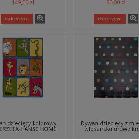
149,00 zł
90,00 zł
do koszyka
do koszyka
n dziecięcy kolorowy.
Dywan dziecięcy z mi
ERZĘTA-HANSE HOME
włosem,kolorowe kr
80x150cm
Sintelon Play 80x15