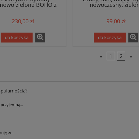
mowo zielone BOHO z
nowoczesny, zielo
im włosiem, 4 rozmiary
80x150cm
SUPER JAKOŚĆ!
230,00 zł
99,00 zł
do koszyka
do koszyka
«
1
2
»
opularnością?
przyjemną...
uję w...