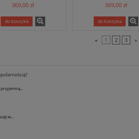
369,00 zł
369,00 zł
ustronny,zewnętrzno-
,dwustronny,zewnętr
wewnętrzny
wewnętrzny
do koszyka
do koszyka
«
1
2
3
»
opularnością?
przyjemną...
uję w...