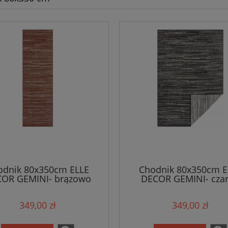
odnik 80x350cm ELLE
Chodnik 80x350cm E
OR GEMINI- brązowo
DECOR GEMINI- cza
emowy, płasko tkany,
kremowy, płasko tka
sznurkowy
sznurkowy
349,00 zł
349,00 zł
ustronny,zewnętrzno-
,dwustronny,zewnętr
wewnętrzny
wewnętrzny