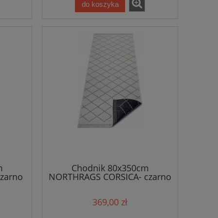
do koszyka
m
Chodnik 80x350cm
zarno
NORTHRAGS CORSICA- czarno
any,
kremowy, płasko tkany,
sznurkowy
369,00 zł
zno-
,dwustronny,zewnętrzno-
wewnętrzny