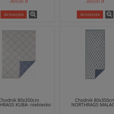
369,00 zł
369,00 zł
ustronny,zewnętrzno-
,dwustronny,zewnętr
wewnętrzny
wewnętrzny
do koszyka
do koszyka
Chodnik 80x350cm
Chodnik 80x350c
RAGS KUBA- niebiesko
NORTHRAGS MALAG
emowy, płasko tkany,
niebiesko kremowy, p
sznurkowy
tkany, sznurkowy