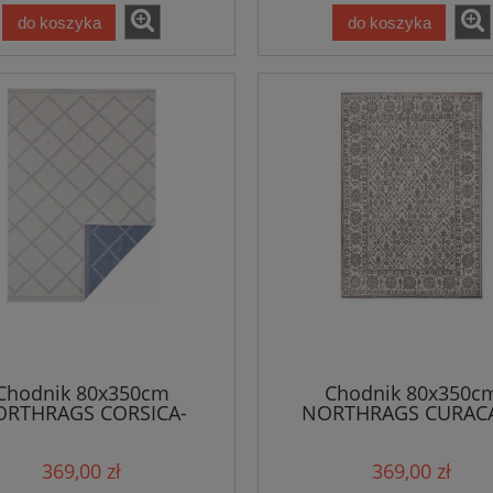
do koszyka
do koszyka
Chodnik 80x350cm
Chodnik 80x350c
RTHRAGS CORSICA-
NORTHRAGS CURAC
iesko kremowy, płasko
beżowo kremowy, pł
tkany, sznurkowy
tkany, sznurkowy
369,00 zł
369,00 zł
ustronny,zewnętrzno-
,dwustronny,zewnętr
wewnętrzny
wewnętrzny