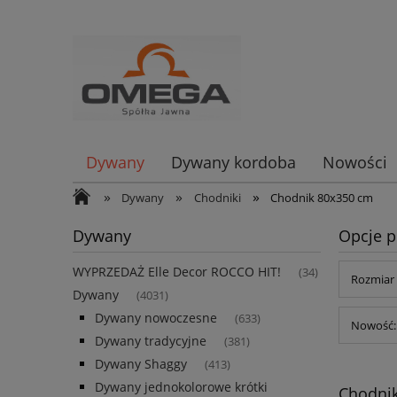
Dywany
Dywany kordoba
Nowości
»
»
»
Dywany
Chodniki
Chodnik 80x350 cm
Dywany
Opcje p
WYPRZEDAŻ Elle Decor ROCCO HIT!
(34)
Rozmiar 
Dywany
(4031)
Dywany nowoczesne
(633)
Nowość: 
Dywany tradycyjne
(381)
Dywany Shaggy
(413)
Dywany jednokolorowe krótki
Chodni