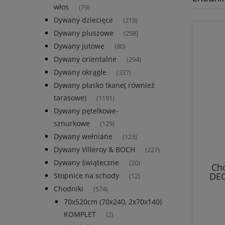
włos
(79)
Dywany dziecięce
(219)
Dywany pluszowe
(258)
Dywany jutowe
(80)
Dywany orientalne
(294)
Dywany okrągłe
(337)
Dywany płasko tkane( również
tarasowe)
(1191)
Dywany pętelkowe-
sznurkowe
(129)
Dywany wełniane
(123)
Dywany Villeroy & BOCH
(227)
Dywany świąteczne
(20)
Ch
DEC
Stopnice na schody
(12)
kr
Chodniki
(574)
70x520cm (70x240, 2x70x140)
,dw
KOMPLET
(2)