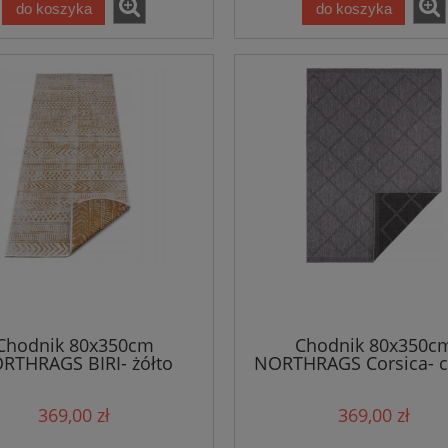
do koszyka
do koszyka
Chodnik 80x350cm
Chodnik 80x350c
RTHRAGS BIRI- żółto
NORTHRAGS Corsica- c
emowy, płasko tkany,
grafitowa , płasko tk
sznurkowy
sznurkowy
369,00 zł
369,00 zł
ustronny,zewnętrzno-
,dwustronny,zewnętr
wewnętrzny
wewnętrzny