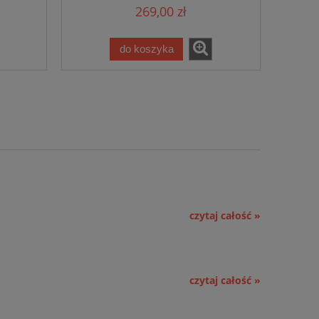
269,00 zł
zno-
,dwustronny,zewnętrzno-
wewnętrzny
do koszyka
czytaj całość »
czytaj całość »