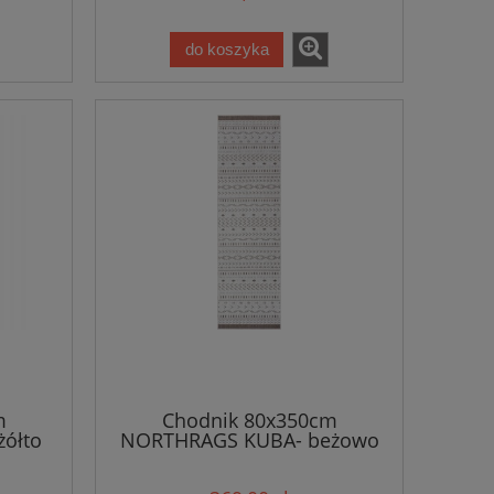
wewnętrzny
do koszyka
m
Chodnik 80x350cm
ółto
NORTHRAGS KUBA- beżowo
ny,
kremowy, płasko tkany,
sznurkowy