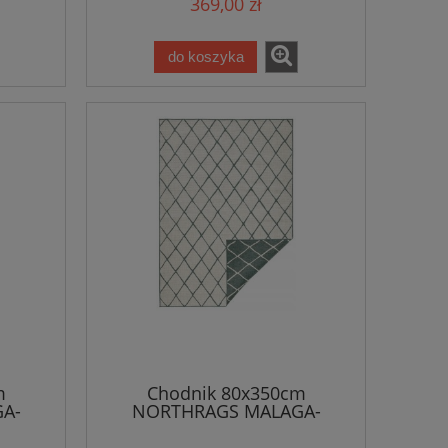
369,00 zł
zno-
,dwustronny,zewnętrzno-
wewnętrzny
do koszyka
m
Chodnik 80x350cm
A-
NORTHRAGS MALAGA-
łasko
zielono kremowy, płasko
tkany, sznurkowy