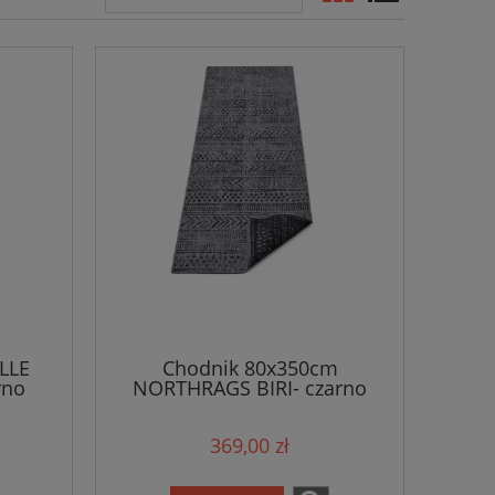
LLE
Chodnik 80x350cm
rno
NORTHRAGS BIRI- czarno
ny,
grafitowy , płasko tkany,
sznurkowy
369,00 zł
zno-
,dwustronny,zewnętrzno-
wewnętrzny