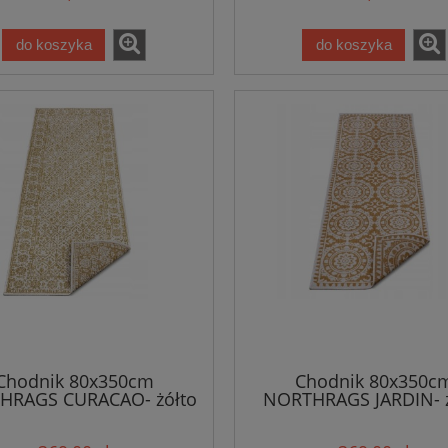
wewnętrzny
wewnętrzny
do koszyka
do koszyka
Chodnik 80x350cm
Chodnik 80x350c
HRAGS CURACAO- żółto
NORTHRAGS JARDIN- ż
emowy, płasko tkany,
kremowy, płasko tka
sznurkowy
sznurkowy