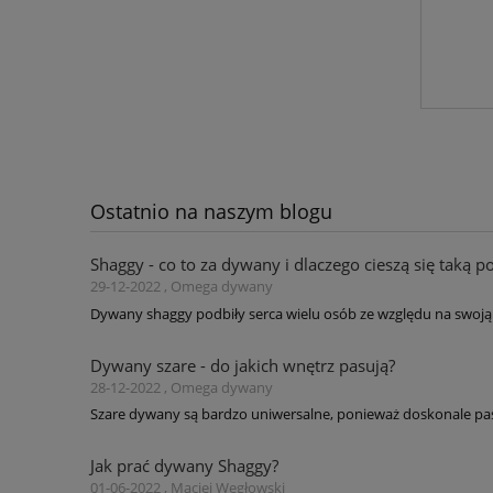
,dw
Ostatnio na naszym blogu
Shaggy - co to za dywany i dlaczego cieszą się taką p
29-12-2022 , Omega dywany
Dywany shaggy podbiły serca wielu osób ze względu na swoją 
Dywany szare - do jakich wnętrz pasują?
28-12-2022 , Omega dywany
Szare dywany są bardzo uniwersalne, ponieważ doskonale pas
Jak prać dywany Shaggy?
01-06-2022 , Maciej Węgłowski