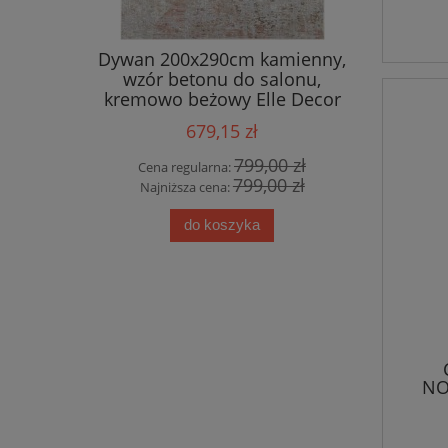
wnętrzny
Dywan 200x290cm kamienny,
Ekskluz
90cm ,
wzór betonu do salonu,
wiskozy,
zielony
kremowo beżowy Elle Decor
 3d
Chameis
679,15 zł
00 zł
799,00 zł
Cena regularna:
Cena
00 zł
799,00 zł
Najniższa cena:
Najn
do koszyka
NO
cz
,dw