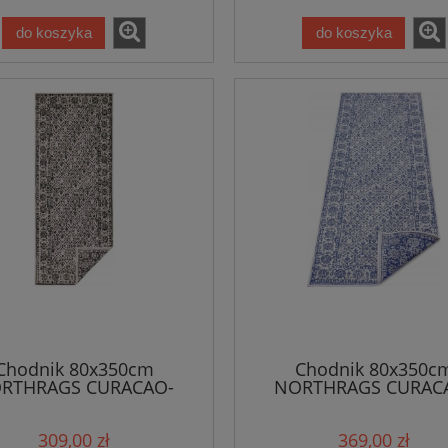
do koszyka
do koszyka
ywny zielony dywan z
Dywan tradycyjny do salon
 Nouristan Vintage Med
160x235cm,NOURISTAN HER
195x300cm
klasyczny bordowo beżowy w
679,15 zł
509,15 zł
799,00 zł
599,00 zł
 regularna:
Cena regularna:
799,00 zł
599,00 zł
iższa cena:
Najniższa cena:
do koszyka
do koszyka
Chodnik 80x350cm
Chodnik 80x350c
RTHRAGS CURACAO-
NORTHRAGS CURAC
arno kremowy, płasko
niebiesko kremowy, p
tkany, sznurkowy
tkany, sznurkowy
309,00 zł
369,00 zł
ustronny,zewnętrzno-
,dwustronny,zewnętr