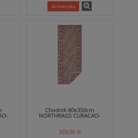
do koszyka
m
Chodnik 80x350cm
AO-
NORTHRAGS CURACAO-
asko
brązowo kremowy, płasko
tkany, sznurkowy
369,00 zł
zno-
,dwustronny,zewnętrzno-
wewnętrzny