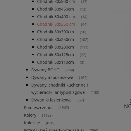
Chodnik 80x500 cm
(13)
Chodnik 80x450cm
(13)
Chodnik 80x400 cm
(14)
Chodnik 80x350 cm
(44)
Chodnik 80x300cm
(16)
Chodnik 80x250cm
(102)
Chodnik 80x200cm
(111)
Chodnik 80x125cm
(22)
Chodnik 60x110cm
(3)
Dywany BOHO
(264)
Dywany młodzieżowe
(164)
Dywany, chodniki kuchenne i
wycieraczki antypoślizgowe
(158)
Dywaniki łazienkowe
(57)
NO
Pomieszczenia
(1567)
kr
Kolory
(1193)
,dw
Kolekcje
(626)
WYPRZEDAŻ-pojedyncze sztuki
(396)