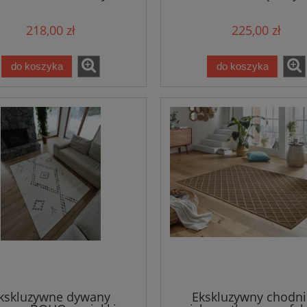
ouristan 80x250cm
Hanse HOME
218,00 zł
225,00 zł
do koszyka
do koszyka
kskluzywne dywany
Ekskluzywny chodni