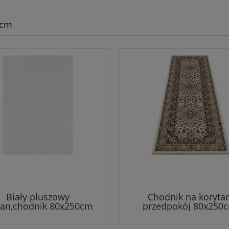
 cm
Biały pluszowy
Chodnik na korytar
an,chodnik 80x250cm
przedpokój 80x250
MINT RUGS CLOUD
NOURISTAN TABRIZ z k
miękkim włosem, be