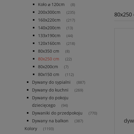
Koło ⌀ 120cm
(8)
200x300cm
(235)
80x250
160x220cm
(217)
140x200cm
(13)
133x190cm
(44)
120x160cm
(218)
80x350 cm
(8)
80x250 cm
(22)
80x200cm
(7)
80x150 cm
(112)
Dywany do sypialni
(887)
Dywany do kuchni
(269)
Dywany do pokoju
dziecięcego
(94)
Dywaniki do przedpokoju
(770)
dyw
Dywany na balkon
(387)
Kolory
(1193)