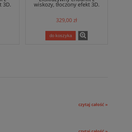
t 3D.
wiskozy, tłoczony efekt 3D.
RUGS
kolor kremowy MINT RUGS
Alagnon 80x250cm
329,00 zł
do koszyka
czytaj całość »
czytaj całość »