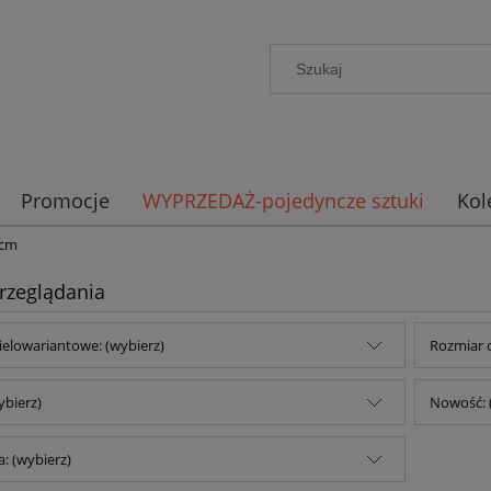
Promocje
WYPRZEDAŻ-pojedyncze sztuki
Kol
 cm
rzeglądania
ielowariantowe: (wybierz)
Rozmiar 
ybierz)
Nowość: 
: (wybierz)