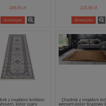
249,00 zł
225,00 zł
do koszyka
do koszyka
nik z miękkim krótkim
Chodnik z miękkim kr
łosem, kolor szary
włosem,kolor brązowy 