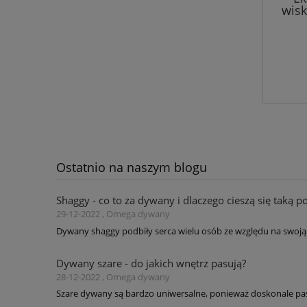
wisk
kolor
Ostatnio na naszym blogu
Shaggy - co to za dywany i dlaczego cieszą się taką p
29-12-2022 , Omega dywany
Dywany shaggy podbiły serca wielu osób ze względu na swoją 
Dywany szare - do jakich wnętrz pasują?
28-12-2022 , Omega dywany
Szare dywany są bardzo uniwersalne, ponieważ doskonale pas