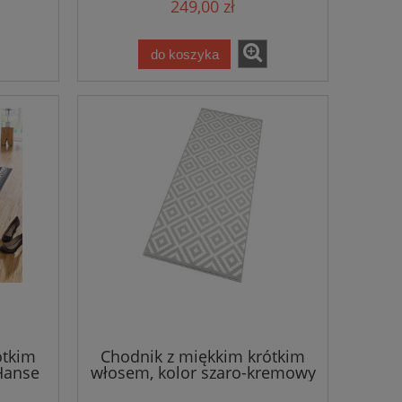
249,00 zł
do koszyka
ótkim
Chodnik z miękkim krótkim
Hanse
włosem, kolor szaro-kremowy
Hanse Home 80x250cm