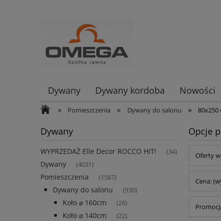
Dywany
Dywany kordoba
Nowości
»
»
»
Pomieszczenia
Dywany do salonu
80x250
Dywany
Opcje p
WYPRZEDAŻ Elle Decor ROCCO HIT!
(34)
Oferty w
Dywany
(4031)
Pomieszczenia
(1567)
Cena: (w
Dywany do salonu
(930)
Koło ⌀ 160cm
(26)
Promocja
Koło ⌀ 140cm
(22)