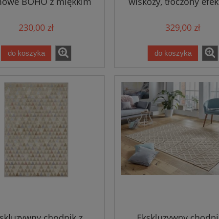
mowe BOHO z miękkim
wiskozy, tłoczony efek
iem, 4 rozmiary SUPER
kolor brązowy MINT 
JAKOŚĆ!
DANTON 80x250c
230,00 zł
329,00 zł
do koszyka
do koszyka
skluzywny chodnik z
Ekskluzywny chodni