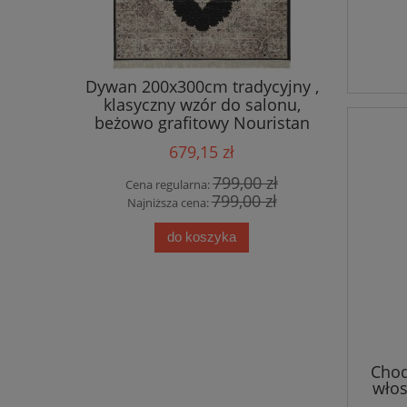
 salonu
Dywan 200x300cm tradycyjny ,
Ekskluz
ME EVA ,
klasyczny wzór do salonu,
bawełni
zerwony
beżowo grafitowy Nouristan
Be
mi
Hamun
679,15 zł
0 zł
799,00 zł
Cena regularna:
Cena
0 zł
799,00 zł
Najniższa cena:
Najn
do koszyka
Chod
włos