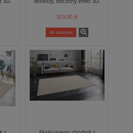
t 3D.
wiskozy, tłoczony efekt 3D.
RUGS
kolor kremowy ELLE DECOR
m
ALAGNON 80x250cm
329,00 zł
do koszyka
k z
Ekskluzywny chodnik z