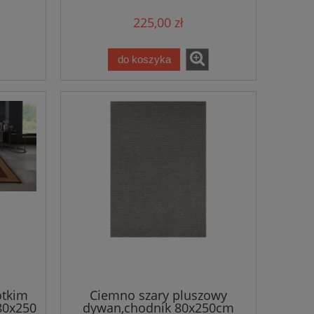
225,00 zł
do koszyka
ótkim
Ciemno szary pluszowy
80x250
dywan,chodnik 80x250cm