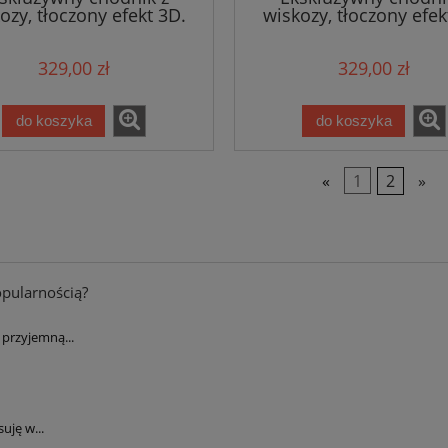
ozy, tłoczony efekt 3D.
wiskozy, tłoczony efek
y pastelowe ELLE DECOR
kolor beżowy MINT 
Aisne 3d 80x250cm
Caine 80x250cm
329,00 zł
329,00 zł
do koszyka
do koszyka
«
1
2
»
opularnością?
przyjemną...
uję w...