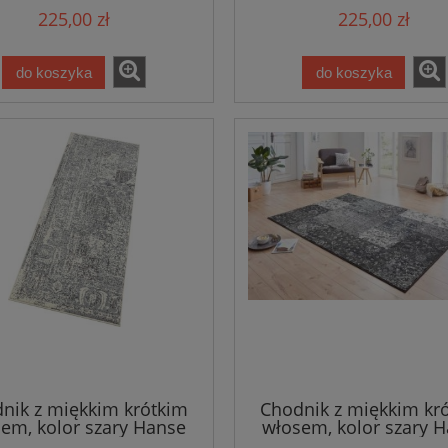
225,00 zł
225,00 zł
do koszyka
do koszyka
ywny czerwony dywan
Dywan tradycyjny do salon
any, Nouristan Antik
200x280cm, Villeroy&BOC
gar 195x300cm
ERNEST ,klasyczny wzór
kremowo niebieski
679,15 zł
1 146,65 zł
799,00 zł
1 349,00 zł
 regularna:
Cena regularna:
799,00 zł
1 349,00 zł
iższa cena:
Najniższa cena:
do koszyka
do koszyka
nik z miękkim krótkim
Chodnik z miękkim kr
em, kolor szary Hanse
włosem, kolor szary 
Home 80x250cm
Home 80x250cm