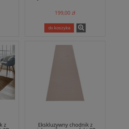
MINT RUGS CLOUD
199,00 zł
do koszyka
k z
Ekskluzywny chodnik z