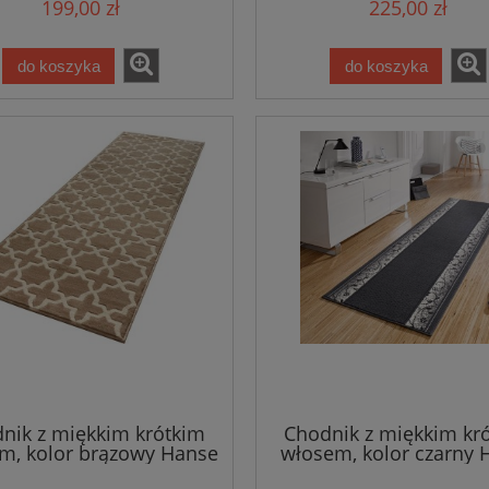
199,00 zł
225,00 zł
kremowo
do koszyka
do koszyka
nik z miękkim krótkim
Chodnik z miękkim kr
m, kolor brązowy Hanse
włosem, kolor czarny 
Home 80x250cm
Home 80x250cm