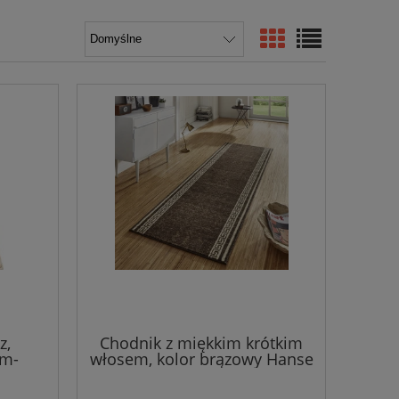
z,
Chodnik z miękkim krótkim
cm-
włosem, kolor brązowy Hanse
rótkim
Home 80x250cm
żowo