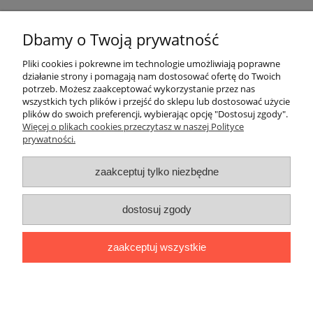
Pomoc
Dbamy o Twoją prywatność
Moje konto
Pliki cookies i pokrewne im technologie umożliwiają poprawne
działanie strony i pomagają nam dostosować ofertę do Twoich
potrzeb. Możesz zaakceptować wykorzystanie przez nas
Płatności i dostawa
wszystkich tych plików i przejść do sklepu lub dostosować użycie
plików do swoich preferencji, wybierając opcję "Dostosuj zgody".
Informacje
Więcej o plikach cookies przeczytasz w naszej Polityce
prywatności.
O nas
zaakceptuj tylko niezbędne
OMEGA Spółka Jawna
dostosuj zgody
Witosz i Spółka
44-203 Rybnik ul. Brzezińska 50c
zaakceptuj wszystkie
telefon:
511760570
Facebook
https://www.facebook.com/marcinszymalaomega/
pokaż pełną wersję strony