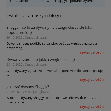
Nie znaleziono produktów spełniających podane kryteria.
Ostatnio na naszym blogu
Shaggy - co to za dywany i dlaczego cieszą się taką
popularnością?
29-12-2022 , Omega dywany
Dywany shaggy podbiły serca wielu osób ze względu na swoją
przyjemną...
czytaj całość »
Dywany szare - do jakich wnętrz pasują?
28-12-2022 , Omega dywany
Szare dywany są bardzo uniwersalne, ponieważ doskonale pasuję
w...
czytaj całość »
Jak prać dywany Shaggy?
01-06-2022 , Maciej Węgłowski
Włochate dywany shaggy to komfortowe i niezwykle estetyczne
rozwiązanie,...
czytaj całość »