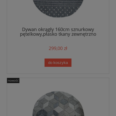
Dywan okrągły 160cm sznurkowy
pętelkowy,płasko tkany zewnętrzno
wewnętrzny EVEL
299,00 zł
do koszyka
nowość