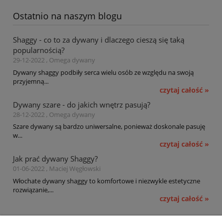
Ostatnio na naszym blogu
Shaggy - co to za dywany i dlaczego cieszą się taką
popularnością?
29-12-2022 , Omega dywany
Dywany shaggy podbiły serca wielu osób ze względu na swoją
przyjemną...
czytaj całość »
Dywany szare - do jakich wnętrz pasują?
28-12-2022 , Omega dywany
Szare dywany są bardzo uniwersalne, ponieważ doskonale pasuję
w...
czytaj całość »
Jak prać dywany Shaggy?
01-06-2022 , Maciej Węgłowski
Włochate dywany shaggy to komfortowe i niezwykle estetyczne
rozwiązanie,...
czytaj całość »
Pomoc