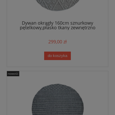
Dywan okrągły 160cm sznurkowy
pętelkowy,płasko tkany zewnętrzno
wewnętrzny EVEL
299,00 zł
do koszyka
nowość