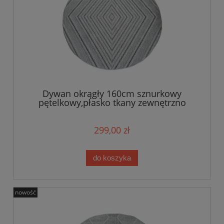
Dywan okrągły 160cm sznurkowy
pętelkowy,płasko tkany zewnętrzno
wewnętrzny EVEL
299,00 zł
do koszyka
nowość