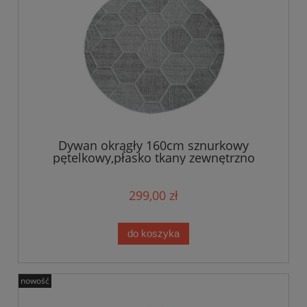
Dywan okrągły 160cm sznurkowy
pętelkowy,płasko tkany zewnętrzno
wewnętrzny EVEL
299,00 zł
do koszyka
nowość