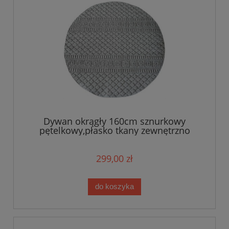
Dywan okrągły 160cm sznurkowy
pętelkowy,płasko tkany zewnętrzno
wewnętrzny EVEL
299,00 zł
do koszyka