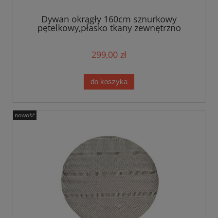
Dywan okrągły 160cm sznurkowy
pętelkowy,płasko tkany zewnętrzno
wewnętrzny EVEL
299,00 zł
do koszyka
nowość