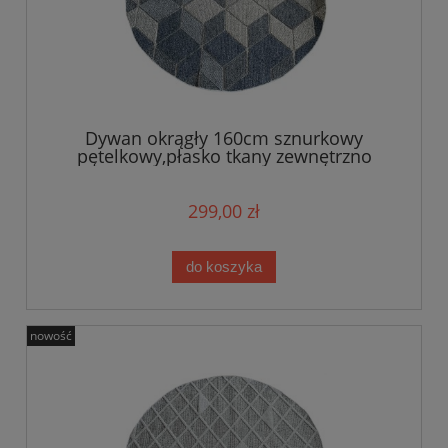
Dywan okrągły 160cm sznurkowy
pętelkowy,płasko tkany zewnętrzno
wewnętrzny EVEL
299,00 zł
do koszyka
nowość