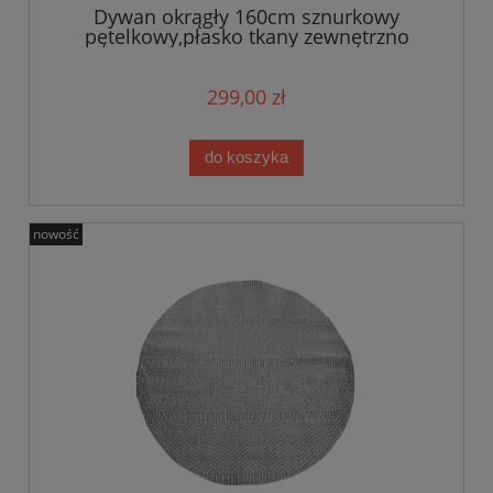
Dywan okrągły 160cm sznurkowy
pętelkowy,płasko tkany zewnętrzno
wewnętrzny EVEL
299,00 zł
do koszyka
nowość