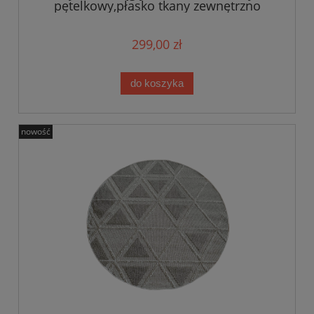
pętelkowy,płasko tkany zewnętrzno
wewnętrzny EVEL
299,00 zł
do koszyka
nowość