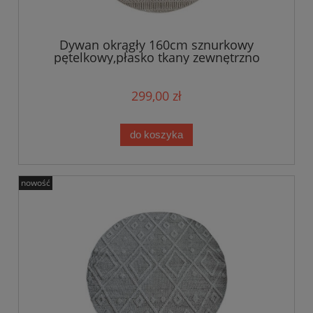
Dywan okrągły 160cm sznurkowy
pętelkowy,płasko tkany zewnętrzno
wewnętrzny EVEL
299,00 zł
do koszyka
nowość