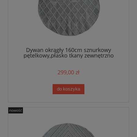
Dywan okrągły 160cm sznurkowy
pętelkowy,płasko tkany zewnętrzno
wewnętrzny EVEL
299,00 zł
do koszyka
nowość