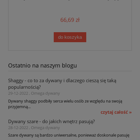
66,69 zł
do koszyka
Ostatnio na naszym blogu
Shaggy - co to za dywany i dlaczego cieszą się taką
popularnością?
29-12-2022 , Omega dywany
Dywany shaggy podbiły serca wielu osób ze względu na swoją
przyjemną...
czytaj całość »
Dywany szare - do jakich wnętrz pasują?
28-12-2022 , Omega dywany
Szare dywany są bardzo uniwersalne, ponieważ doskonale pasuję