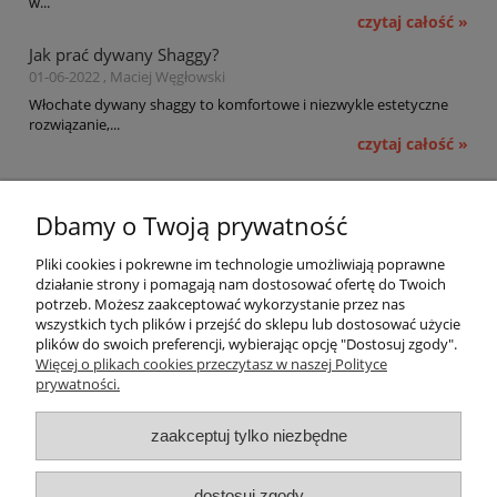
w...
czytaj całość »
Jak prać dywany Shaggy?
01-06-2022 , Maciej Węgłowski
Włochate dywany shaggy to komfortowe i niezwykle estetyczne
rozwiązanie,...
czytaj całość »
Pomoc
Dbamy o Twoją prywatność
Moje konto
Pliki cookies i pokrewne im technologie umożliwiają poprawne
działanie strony i pomagają nam dostosować ofertę do Twoich
potrzeb. Możesz zaakceptować wykorzystanie przez nas
Płatności i dostawa
wszystkich tych plików i przejść do sklepu lub dostosować użycie
plików do swoich preferencji, wybierając opcję "Dostosuj zgody".
Informacje
Więcej o plikach cookies przeczytasz w naszej Polityce
prywatności.
O nas
zaakceptuj tylko niezbędne
OMEGA Spółka Jawna
dostosuj zgody