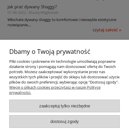
Jak prać dywany Shaggy?
01-06-2022 , Maciej Węgłowski
Włochate dywany shaggy to komfortowe i niezwykle estetyczne
rozwiązanie,...
czytaj całość »
Pomoc
Dbamy o Twoją prywatność
Moje konto
Pliki cookies i pokrewne im technologie umożliwiają poprawne
działanie strony i pomagają nam dostosować ofertę do Twoich
potrzeb. Możesz zaakceptować wykorzystanie przez nas
Płatności i dostawa
wszystkich tych plików i przejść do sklepu lub dostosować użycie
plików do swoich preferencji, wybierając opcję "Dostosuj zgody".
Informacje
Więcej o plikach cookies przeczytasz w naszej Polityce
prywatności.
O nas
zaakceptuj tylko niezbędne
OMEGA Spółka Jawna
dostosuj zgody
Witosz i Spółka
44-203 Rybnik ul. Brzezińska 50c