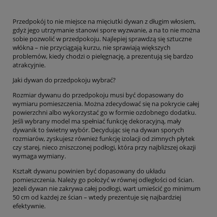
Przedpokój to nie miejsce na mięciutki dywan z długim włosiem,
gdyż jego utrzymanie stanowi spore wyzwanie, a na to nie można
sobie pozwolić w przedpokoju. Najlepiej sprawdzą się sztuczne
włókna – nie przyciągają kurzu, nie sprawiają większych
problemów, kiedy chodzi o pielęgnację, a prezentują się bardzo
atrakcyjnie.
Jaki dywan do przedpokoju wybrać?
Rozmiar dywanu do przedpokoju musi być dopasowany do
wymiaru pomieszczenia. Można zdecydować się na pokrycie całej
powierzchni albo wykorzystać go w formie ozdobnego dodatku.
Jeśli wybrany model ma spełniać funkcję dekoracyjną, mały
dywanik to świetny wybór. Decydując się na dywan sporych
rozmiarów, zyskujesz również funkcję izolacji od zimnych płytek
czy starej, nieco zniszczonej podłogi, która przy najbliższej okazji
wymaga wymiany.
Kształt dywanu powinien być dopasowany do układu
pomieszczenia. Należy go położyć w równej odległości od ścian.
Jeżeli dywan nie zakrywa całej podłogi, wart umieścić go minimum
50 cm od każdej ze ścian – wtedy prezentuje się najbardziej
efektywnie.