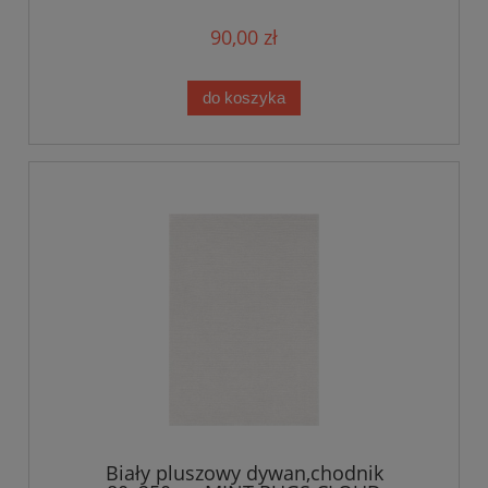
90,00 zł
do koszyka
Biały pluszowy dywan,chodnik