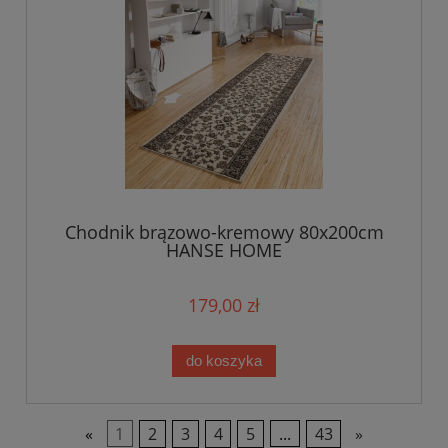
Chodnik brązowo-kremowy 80x200cm
HANSE HOME
179,00 zł
do koszyka
«
1
2
3
4
5
...
43
»