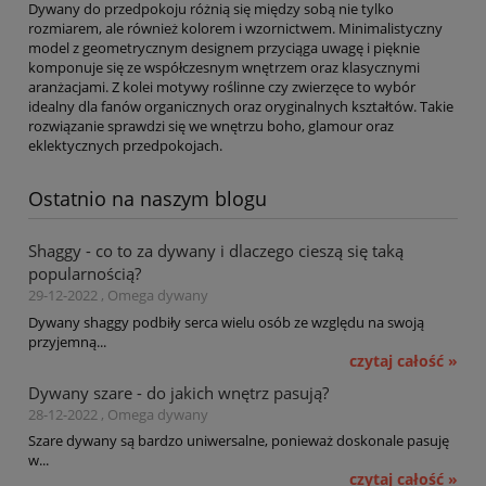
Dywany do przedpokoju różnią się między sobą nie tylko
rozmiarem, ale również kolorem i wzornictwem. Minimalistyczny
model z geometrycznym designem przyciąga uwagę i pięknie
komponuje się ze współczesnym wnętrzem oraz klasycznymi
aranżacjami. Z kolei motywy roślinne czy zwierzęce to wybór
idealny dla fanów organicznych oraz oryginalnych kształtów. Takie
rozwiązanie sprawdzi się we wnętrzu boho, glamour oraz
eklektycznych przedpokojach.
Ostatnio na naszym blogu
Shaggy - co to za dywany i dlaczego cieszą się taką
popularnością?
29-12-2022 , Omega dywany
Dywany shaggy podbiły serca wielu osób ze względu na swoją
przyjemną...
czytaj całość »
Dywany szare - do jakich wnętrz pasują?
28-12-2022 , Omega dywany
Szare dywany są bardzo uniwersalne, ponieważ doskonale pasuję
w...
czytaj całość »