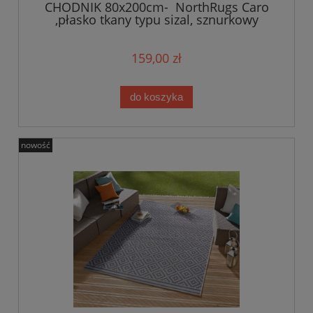
CHODNIK 80x200cm- NorthRugs Caro
,płasko tkany typu sizal, sznurkowy
beżowo kremowy
159,00 zł
do koszyka
nowość