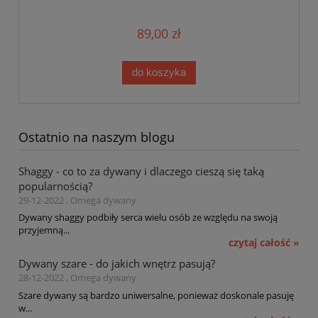
89,00 zł
do koszyka
Ostatnio na naszym blogu
Shaggy - co to za dywany i dlaczego cieszą się taką
popularnością?
29-12-2022 , Omega dywany
Dywany shaggy podbiły serca wielu osób ze względu na swoją
przyjemną...
czytaj całość »
Dywany szare - do jakich wnętrz pasują?
28-12-2022 , Omega dywany
Szare dywany są bardzo uniwersalne, ponieważ doskonale pasuję
w...