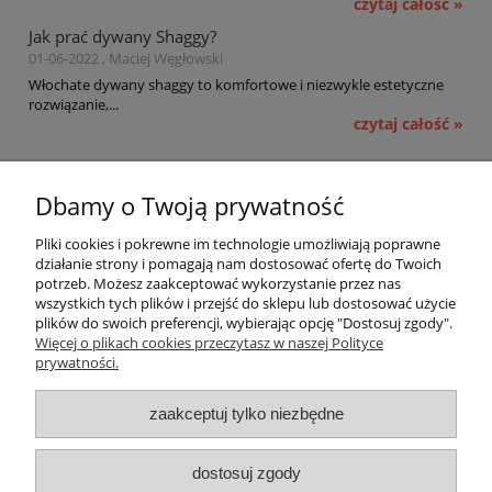
czytaj całość »
Jak prać dywany Shaggy?
01-06-2022 , Maciej Węgłowski
Włochate dywany shaggy to komfortowe i niezwykle estetyczne
rozwiązanie,...
czytaj całość »
Pomoc
Dbamy o Twoją prywatność
Moje konto
Pliki cookies i pokrewne im technologie umożliwiają poprawne
działanie strony i pomagają nam dostosować ofertę do Twoich
potrzeb. Możesz zaakceptować wykorzystanie przez nas
Płatności i dostawa
wszystkich tych plików i przejść do sklepu lub dostosować użycie
plików do swoich preferencji, wybierając opcję "Dostosuj zgody".
Informacje
Więcej o plikach cookies przeczytasz w naszej Polityce
prywatności.
O nas
zaakceptuj tylko niezbędne
OMEGA Spółka Jawna
dostosuj zgody
Witosz i Spółka