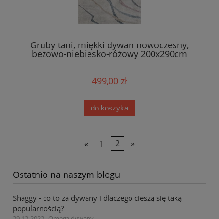
Gruby tani, miękki dywan nowoczesny,
beżowo-niebiesko-różowy 200x290cm
499,00 zł
do koszyka
«
1
2
»
Ostatnio na naszym blogu
Shaggy - co to za dywany i dlaczego cieszą się taką
popularnością?
29-12-2022 , Omega dywany