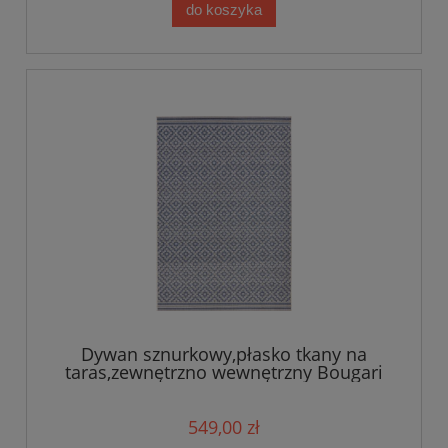
do koszyka
Dywan sznurkowy,płasko tkany na
taras,zewnętrzno wewnętrzny Bougari
Raute 200x290cm
549,00 zł