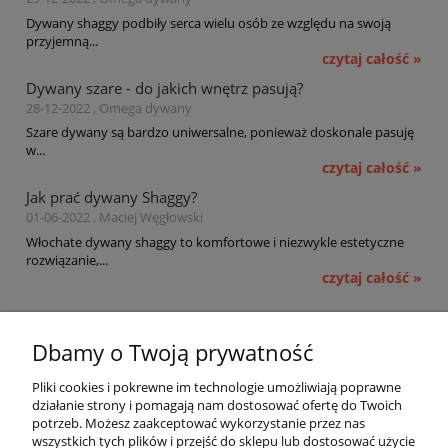
Dywany shaggy podbiły serca wielu osób ze względu na swoją
przyjemną...
czytaj całość »
Dywany szare - do jakich wnętrz pasują?
28-12-2022 , Omega dywany
Szare dywany są bardzo uniwersalne, ponieważ doskonale pasuję
w...
czytaj całość »
Jak prać dywany Shaggy?
01-06-2022 , Maciej Węgłowski
Włochate dywany shaggy to komfortowe i niezwykle estetyczne
rozwiązanie,...
czytaj całość »
Pomoc
Dbamy o Twoją prywatność
Moje konto
Pliki cookies i pokrewne im technologie umożliwiają poprawne
działanie strony i pomagają nam dostosować ofertę do Twoich
potrzeb. Możesz zaakceptować wykorzystanie przez nas
Płatności i dostawa
wszystkich tych plików i przejść do sklepu lub dostosować użycie