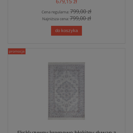
679,15 zł
799,00 zł
Cena regularna:
799,00 zł
Najniższa cena:
do koszyka
promocja
Ekskluzywny kremowo błekitny dywan z