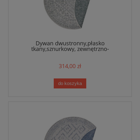
Dywan dwustronny,płasko
tkany,sznurkowy, zewnętrzno-
wewnętrzny Bougari Minas,zielone
KOŁO 160cm
314,00 zł
do koszyka