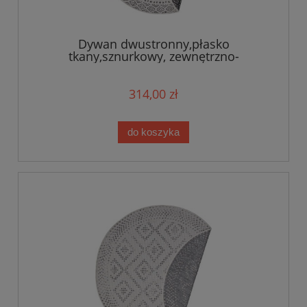
Dywan dwustronny,płasko
tkany,sznurkowy, zewnętrzno-
wewnętrzny Bougari Diana,czarne KOŁO
160cm
314,00 zł
do koszyka