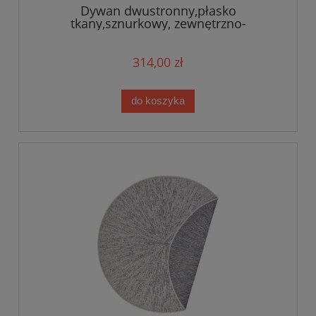
Dywan dwustronny,płasko
tkany,sznurkowy, zewnętrzno-
wewnętrzny Bougari Aura,grafitowe
KOŁO 160cm
314,00 zł
do koszyka