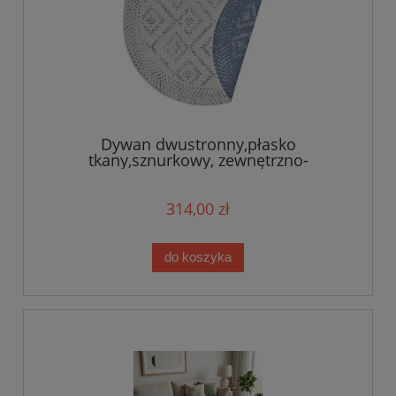
Dywan dwustronny,płasko
tkany,sznurkowy, zewnętrzno-
wewnętrzny Bougari Olimpia,niebieskie
KOŁO 160cm
314,00 zł
do koszyka