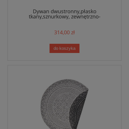
Dywan dwustronny,płasko
tkany,sznurkowy, zewnętrzno-
wewnętrzny Bougari Aura,szare KOŁO
160cm
314,00 zł
do koszyka