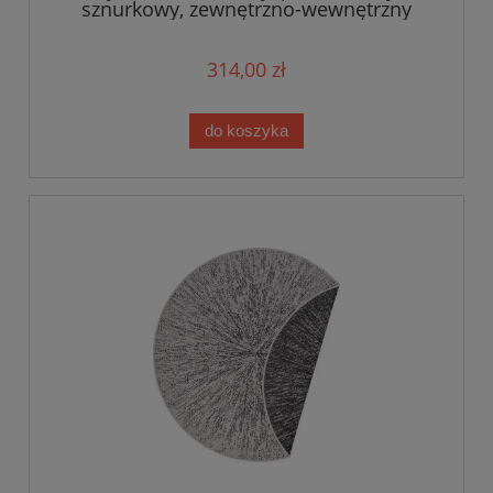
sznurkowy, zewnętrzno-wewnętrzny
Bougari Dian, szary koło 160
314,00 zł
do koszyka