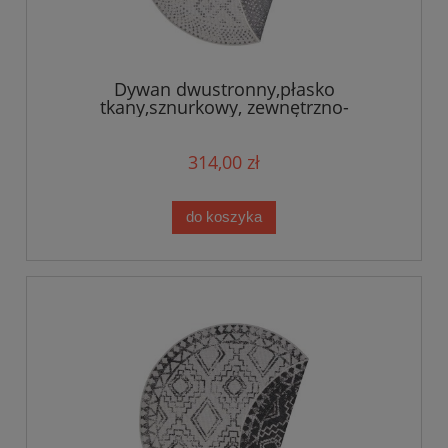
Dywan dwustronny,płasko
tkany,sznurkowy, zewnętrzno-
wewnętrzny Bougari Olimpia,szare
KOŁO 160cm
314,00 zł
do koszyka