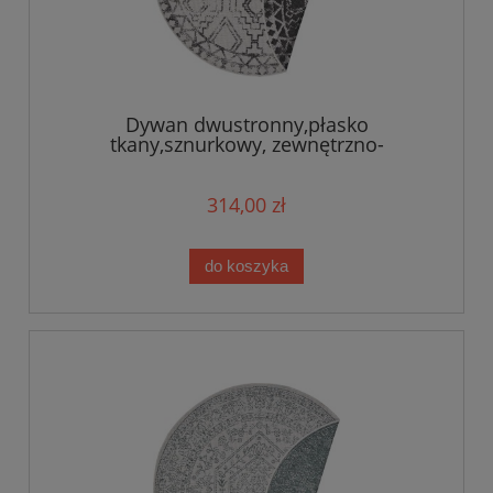
Dywan dwustronny,płasko
tkany,sznurkowy, zewnętrzno-
wewnętrzny Bougari Elion,czarne KOŁO
160cm
314,00 zł
do koszyka