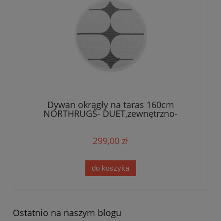
Dywan okrągły na taras 160cm
NORTHRUGS- DUET,zewnętrzno-
wewnętrzny, płasko tkany,dwustronny
,szaro kremowy
299,00 zł
do koszyka
Ostatnio na naszym blogu