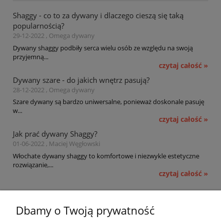
Shaggy - co to za dywany i dlaczego cieszą się taką
popularnością?
29-12-2022 , Omega dywany
Dywany shaggy podbiły serca wielu osób ze względu na swoją
przyjemną...
czytaj całość »
Dywany szare - do jakich wnętrz pasują?
28-12-2022 , Omega dywany
Szare dywany są bardzo uniwersalne, ponieważ doskonale pasuję
w...
czytaj całość »
Jak prać dywany Shaggy?
01-06-2022 , Maciej Węgłowski
Włochate dywany shaggy to komfortowe i niezwykle estetyczne
rozwiązanie,...
czytaj całość »
Pomoc
Dbamy o Twoją prywatność
Moje konto