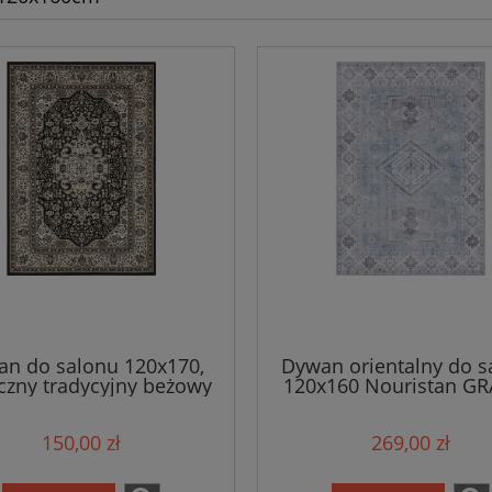
n do salonu 120x170,
Dywan orientalny do s
czny tradycyjny beżowy
120x160 Nouristan GRA
zowy wzór Nouristan
błękitno kremowy w
płasko tkany
150,00 zł
269,00 zł