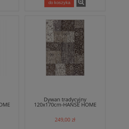
do koszyka
Dywan tradycyjny
HOME
120x170cm-HANSE HOME
syczny
PATCHWORK ,beżowo
sem
brązowy klasyczny wzór z
249,00 zł
miękkim włosem