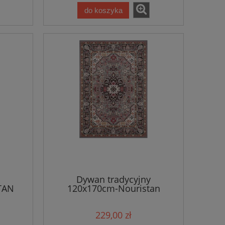
do koszyka
Dywan tradycyjny
TAN
120x170cm-Nouristan
ro
SKAZAR,szaro brązowy
kkim
klasyczny wzór z miękkim
229,00 zł
włosem