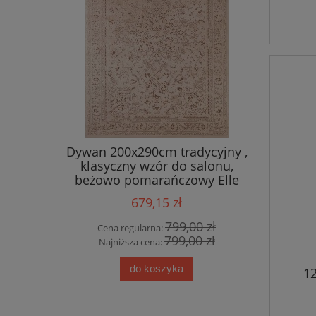
 salonu
Dywan 200x290cm tradycyjny ,
Eksklu
ME EVA ,
klasyczny wzór do salonu,
bawełnia
żowy wzór
beżowo pomarańczowy Elle
med
Decor Machasi
679,15 zł
0 zł
799,00 zł
Cena regularna:
Cena
0 zł
799,00 zł
Najniższa cena:
Najn
do koszyka
1
SK
kla