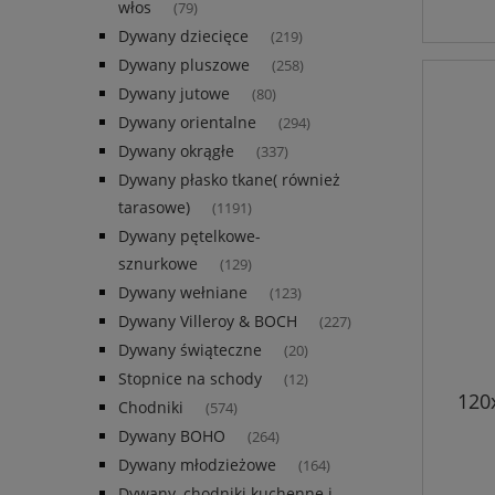
włos
(79)
Dywany dziecięce
(219)
Dywany pluszowe
(258)
Dywany jutowe
(80)
Dywany orientalne
(294)
Dywany okrągłe
(337)
Dywany płasko tkane( również
tarasowe)
(1191)
Dywany pętelkowe-
sznurkowe
(129)
Dywany wełniane
(123)
Dywany Villeroy & BOCH
(227)
Dywany świąteczne
(20)
Stopnice na schody
(12)
120
Chodniki
(574)
,cza
Dywany BOHO
wz
(264)
Dywany młodzieżowe
(164)
Dywany, chodniki kuchenne i