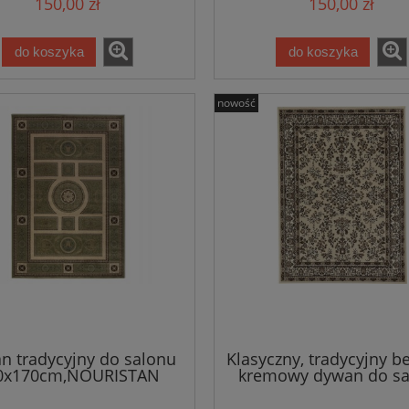
150,00 zł
150,00 zł
do koszyka
do koszyka
nowość
n tradycyjny do salonu
Klasyczny, tradycyjny b
0x170cm,NOURISTAN
kremowy dywan do sa
AT klasyczny kremowo
120x160cm
zielony wzór