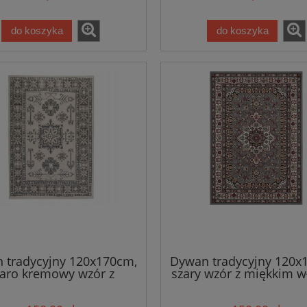
do koszyka
do koszyka
 tradycyjny 120x170cm,
Dywan tradycyjny 120x
aro kremowy wzór z
szary wzór z miękkim 
kkim włosem -HANSE
-HANSE HOME
HOME Terrain