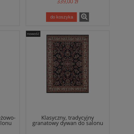
339,00 zł
do koszyka
nowość
eżowo-
Klasyczny, tradycyjny
lonu
granatowy dywan do salonu
120x160cm