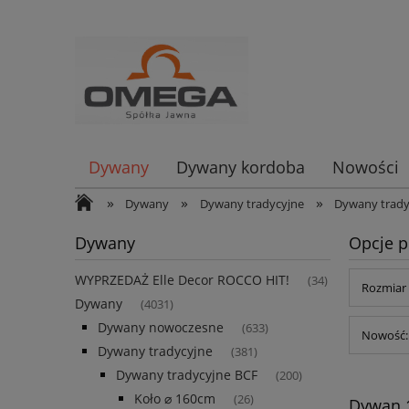
Dywany
Dywany kordoba
Nowości
»
»
»
Dywany
Dywany tradycyjne
Dywany trady
Dywany
Opcje p
WYPRZEDAŻ Elle Decor ROCCO HIT!
(34)
Rozmiar 
Dywany
(4031)
Dywany nowoczesne
(633)
Nowość: 
Dywany tradycyjne
(381)
Dywany tradycyjne BCF
(200)
Koło ⌀ 160cm
(26)
Dywan 