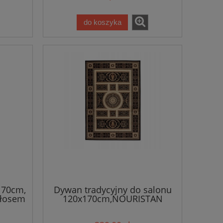
do koszyka
170cm,
Dywan tradycyjny do salonu
włosem
120x170cm,NOURISTAN
HERAT klasyczny brązowo
beżowy wzór