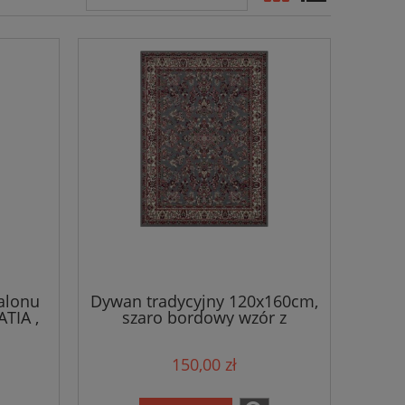
alonu
Dywan tradycyjny 120x160cm,
TIA ,
szaro bordowy wzór z
zór
miękkim włosem -HANSE
HOME
150,00 zł