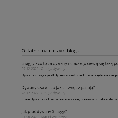
Ostatnio na naszym blogu
Shaggy - co to za dywany i dlaczego cieszą się taką p
29-12-2022 , Omega dywany
Dywany shaggy podbiły serca wielu osób ze względu na swoją 
Dywany szare - do jakich wnętrz pasują?
28-12-2022 , Omega dywany
Szare dywany są bardzo uniwersalne, ponieważ doskonale pas
Jak prać dywany Shaggy?
01-06-2022 , Maciej Węgłowski