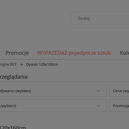
Promocje
WYPRZEDAŻ-pojedyncze sztuki
Kol
»
cyjne BCF
Dywan 120x160cm
rzeglądania
dywanu: (wybierz)
Cena: (wy
(wybierz)
Promocja:
120x160cm