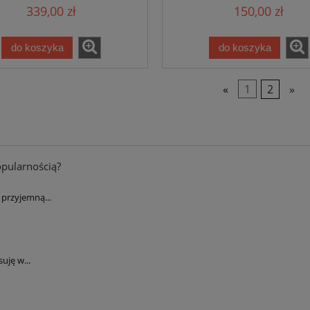
339,00 zł
150,00 zł
do koszyka
do koszyka
«
1
2
»
opularnością?
przyjemną...
uję w...