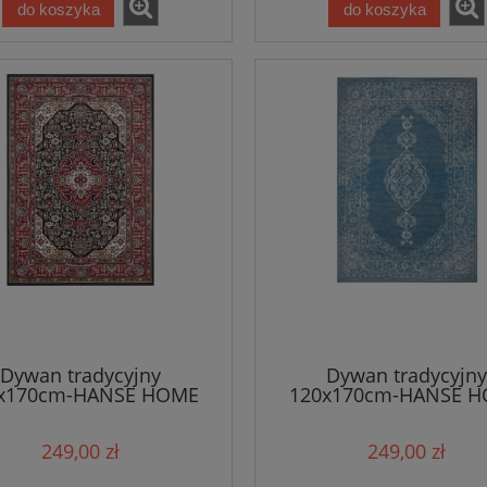
do koszyka
do koszyka
Dywan tradycyjny
Dywan tradycyjny
x170cm-HANSE HOME
120x170cm-HANSE 
rno czerwony klasyczny
,niebiesko kremowy kla
ór z miękkim włosem
wzór z miękkim wło
249,00 zł
249,00 zł