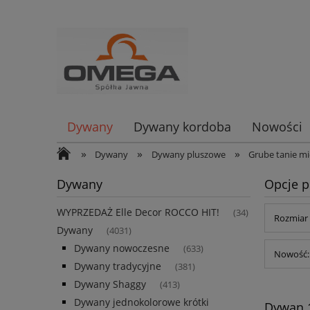
Dywany
Dywany kordoba
Nowości
»
»
»
Dywany
Dywany pluszowe
Grube tanie 
Dywany
Opcje p
WYPRZEDAŻ Elle Decor ROCCO HIT!
(34)
Rozmiar 
Dywany
(4031)
Dywany nowoczesne
(633)
Nowość: 
Dywany tradycyjne
(381)
Dywany Shaggy
(413)
Dywany jednokolorowe krótki
Dywan 