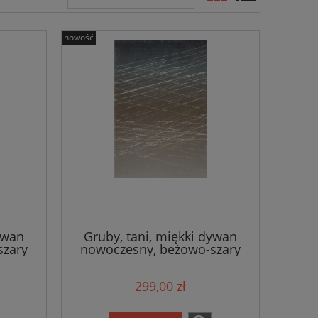
nowość
ywan
Gruby, tani, miękki dywan
szary
nowoczesny, beżowo-szary
160x230cm
299,00 zł