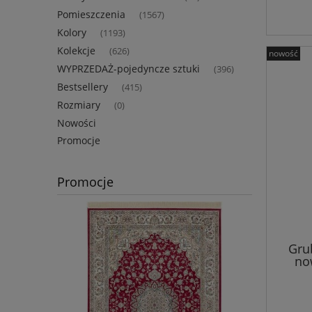
Pomieszczenia
(1567)
Kolory
(1193)
Kolekcje
(626)
nowość
WYPRZEDAŻ-pojedyncze sztuki
(396)
Bestsellery
(415)
Rozmiary
(0)
Nowości
Promocje
Promocje
Gru
no
cza