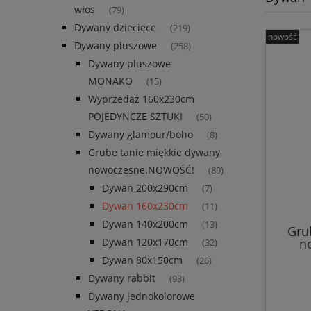
włos
(79)
Dywany dziecięce
(219)
nowość
Dywany pluszowe
(258)
Dywany pluszowe
MONAKO
(15)
Wyprzedaż 160x230cm
POJEDYNCZE SZTUKI
(50)
Dywany glamour/boho
(8)
Grube tanie miękkie dywany
nowoczesne.NOWOŚĆ!
(89)
Dywan 200x290cm
(7)
Dywan 160x230cm
(11)
Dywan 140x200cm
(13)
Gru
n
Dywan 120x170cm
(32)
n
Dywan 80x150cm
(26)
Dywany rabbit
(93)
Dywany jednokolorowe