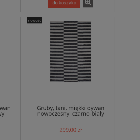
do koszyka
nowość
ywan
Gruby, tani, miękki dywan
wy
nowoczesny, czarno-biały
160x230cm
299,00 zł