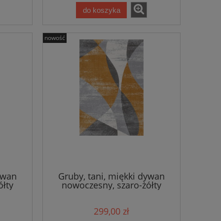
do koszyka
nowość
ywan
Gruby, tani, miękki dywan
ółty
nowoczesny, szaro-żółty
160x230cm
299,00 zł