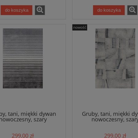
do koszyka
do koszyka
nowość
ywny beżowy dywan z
Dywan tradycyjny do salon
 Nouristan Nain Karun
155x235cm,Villeroy&Boch FR
200x300cm
klasyczny kremowo szary wz
679,15 zł
1 019,15 zł
799,00 zł
1 199,00 zł
 regularna:
Cena regularna:
799,00 zł
1 199,00 zł
iższa cena:
Najniższa cena:
do koszyka
do koszyka
by, tani, miękki dywan
Gruby, tani, miękki d
nowoczesny, szary
nowoczesny, szar
160x230cm
160x230cm
299,00 zł
299,00 zł