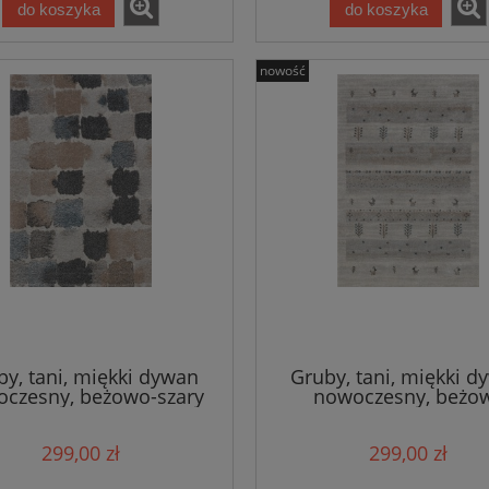
do koszyka
do koszyka
nowość
by, tani, miękki dywan
Gruby, tani, miękki d
czesny, beżowo-szary
nowoczesny, beżo
160x230cm
160x230cm
299,00 zł
299,00 zł