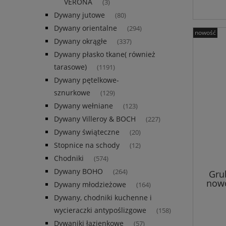
VERONA
(3)
Dywany jutowe
(80)
Dywany orientalne
(294)
nowość
Dywany okrągłe
(337)
Dywany płasko tkane( również
tarasowe)
(1191)
Dywany pętelkowe-
sznurkowe
(129)
Dywany wełniane
(123)
Dywany Villeroy & BOCH
(227)
Dywany świąteczne
(20)
Stopnice na schody
(12)
Chodniki
(574)
Dywany BOHO
(264)
Gru
nowo
Dywany młodzieżowe
(164)
Dywany, chodniki kuchenne i
wycieraczki antypoślizgowe
(158)
Dywaniki łazienkowe
(57)