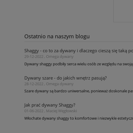
Ostatnio na naszym blogu
Shaggy - co to za dywany i dlaczego cieszą się taką p
29-12-2022 , Omega dywany
Dywany shaggy podbiły serca wielu osób ze względu na swoją 
Dywany szare - do jakich wnętrz pasują?
28-12-2022 , Omega dywany
Szare dywany są bardzo uniwersalne, ponieważ doskonale pas
Jak prać dywany Shaggy?
01-06-2022 , Maciej Węgłowski
Włochate dywany shaggy to komfortowe i niezwykle estetyczne