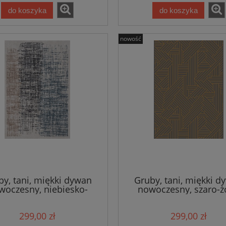
do koszyka
do koszyka
nowość
by, tani, miękki dywan
Gruby, tani, miękki d
woczesny, niebiesko-
nowoczesny, szaro-ż
rno-beżowy 160x230cm
160x230cm
299,00 zł
299,00 zł