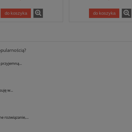
do koszyka
do koszyka
opularnością?
przyjemną...
uję w...
 rozwiązanie,...