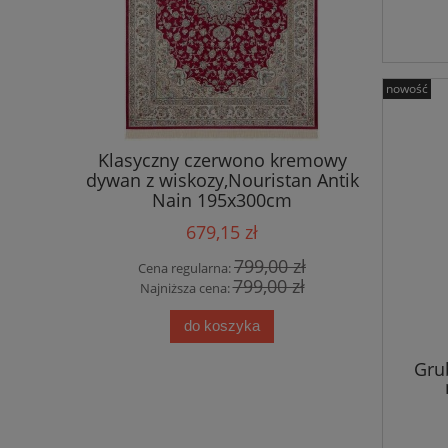
nowość
ycyjny ,
Klasyczny czerwono kremowy
Ekskluz
alonu,
dywan z wiskozy,Nouristan Antik
wiskozy,
lle Decor
Nain 195x300cm
679,15 zł
0 zł
799,00 zł
Cena regularna:
Cena
0 zł
799,00 zł
Najniższa cena:
Najn
do koszyka
Gru