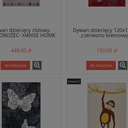
an dziecięcy różowy.
Dywan dziecięcy 120x
OROŻEC- HANSE HOME
,czerwono kremowy
200x290cm
motylki miękki krótki
Hanse Home
449,00 zł
150,00 zł
do koszyka
do koszyka
nowość