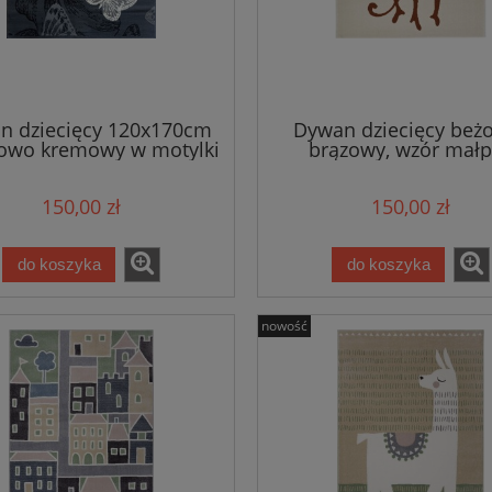
n dziecięcy 120x170cm
Dywan dziecięcy beż
itowo kremowy w motylki
brązowy, wzór mał
kki krótki włos Hanse
120x170cm ZALA LIV
Home
150,00 zł
150,00 zł
do koszyka
do koszyka
nowość