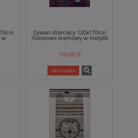
170cm
Dywan dziecięcy 120x170cm
 w
,fioletowo kremowy w motylki
 włos
miękki krótki włos Hanse
Home
150,00 zł
do koszyka