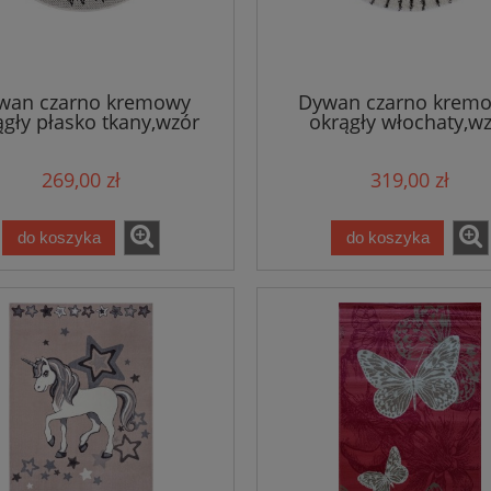
799,00 zł
449,00 zł
iższa cena:
Najniższa cena:
do koszyka
do koszyka
wan czarno kremowy
Dywan czarno kremo
ągły płasko tkany,wzór
okrągły włochaty,w
ięcy ,LEW Tapeso 160cm
dziecięcy LWA Zala Li
160cm
269,00 zł
319,00 zł
do koszyka
do koszyka