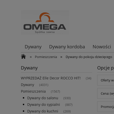
Dywany
Dywany kordoba
Nowości
»
»
Pomieszczenia
Dywany do pokoju dziecięcego
Dywany
Opcje p
WYPRZEDAŻ Elle Decor ROCCO HIT!
(34)
Oferty w
Dywany
(4031)
Pomieszczenia
(1567)
Cena: (w
Dywany do salonu
(930)
Dywany do sypialni
(887)
Promocja
Dywany do kuchni
(269)