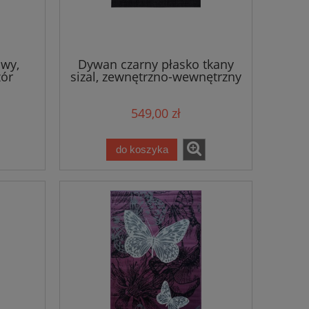
999,00 zł
Najniższa cena:
Najniższa cen
do koszyka
do ko
wy,
Dywan czarny płasko tkany
zór
sizal, zewnętrzno-wewnętrzny
ving
Hanse-Home 200x290
549,00 zł
do koszyka