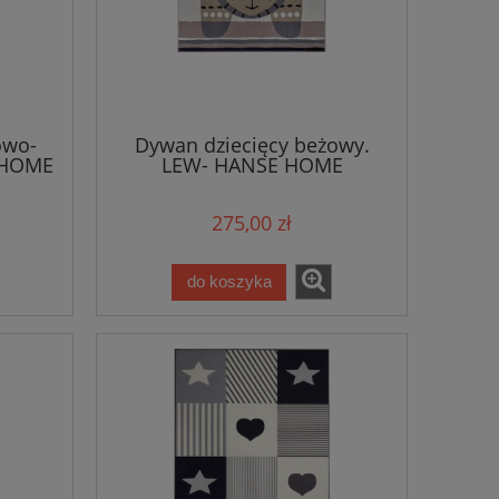
owo-
Dywan dziecięcy beżowy.
 HOME
LEW- HANSE HOME
160x230cm
275,00 zł
do koszyka