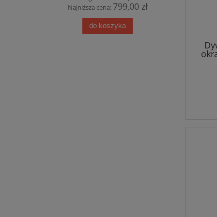
00 zł
799,00 zł
Najniższa cena:
Najn
do koszyka
Dy
okr
dziec