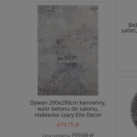
Beż
safari
12
 salonu
Dywan 200x290cm kamienny,
Eksklu
y&BOCH
wzór betonu do salonu,
bawełnia
 wzór
niebiesko szary Elle Decor
Bel
rędzlami
Chameis
679,15 zł
00 zł
799,00 zł
Cena regularna:
Cena