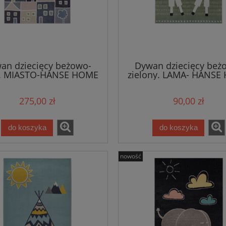
an dziecięcy beżowo-
Dywan dziecięcy beż
y. MIASTO-HANSE HOME
zielony. LAMA- HANSE
160x230cm
80x150cm
275,00 zł
90,00 zł
do koszyka
do koszyka
nowość