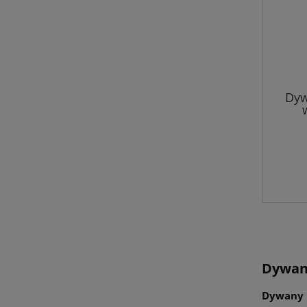
Dyw
12
Dywany
Dywany 