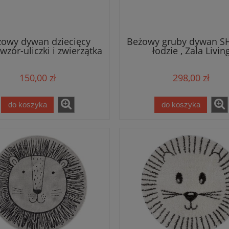
owy dywan dziecięcy
Beżowy gruby dywan 
,wzór-uliczki i zwierzątka
łodzie , Zala Livin
0x170cm Hanse Home
120x170cm
150,00 zł
298,00 zł
do koszyka
do koszyka
zywny brązowy dywan
DYWAN tradycyjny do salon
ny, Nouristan Modern
160x230cm , wzór kremow
utsch 195x300cm
beżowo Nouristan ANTIK
FLOWERS
679,15 zł
381,65 zł
799,00 zł
449,00 zł
 regularna:
Cena regularna: