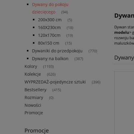
Dywany do pokoju
dziecięcego
(94)
Dywany
200x300 cm
(5)
Dywan stan
160X230cm
(18)
modelu
> 
120x170cm
(19)
rozwoju ba
80x150 cm
maluszków
(15)
Dywaniki do przedpokoju
(770)
Dywany 
Dywany na balkon
(387)
Kolory
(1193)
Kolekcje
(626)
WYPRZEDAŻ-pojedyncze sztuki
(396)
Bestsellery
(415)
Rozmiary
(0)
Nowości
Promocje
Promocje