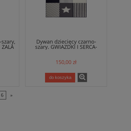
szary,
Dywan dziecięcy czarno-
m ZALA
szary. GWIAZDKI I SERCA-
HANSE HOME 120x170cm
150,00 zł
do koszyka
6
»