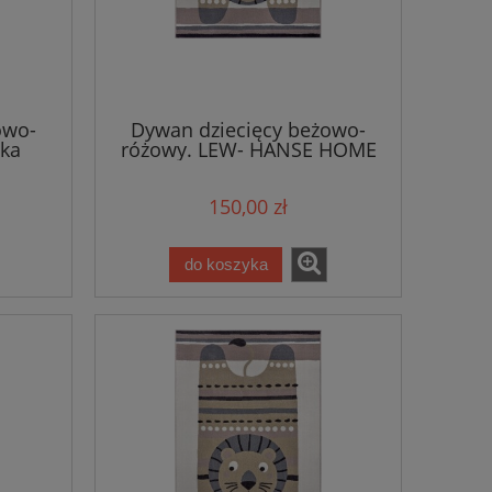
owo-
Dywan dziecięcy beżowo-
pka
różowy. LEW- HANSE HOME
ING
120x170cm
150,00 zł
do koszyka