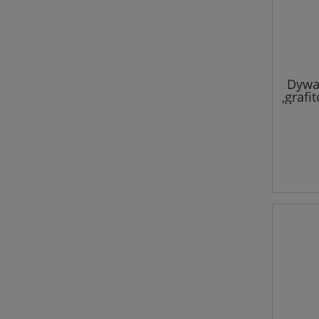
Dywa
,graf
mię