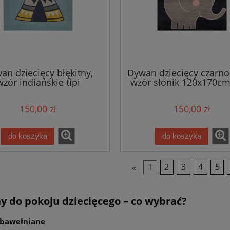
an dziecięcy błękitny,
Dywan dziecięcy czarno-
wzór indiańskie tipi
wzór słonik 120x170c
0x170cm ZALA LIVING
LIVING
150,00 zł
150,00 zł
do koszyka
do koszyka
«
1
2
3
4
5
 do pokoju dziecięcego – co wybrać?
bawełniane