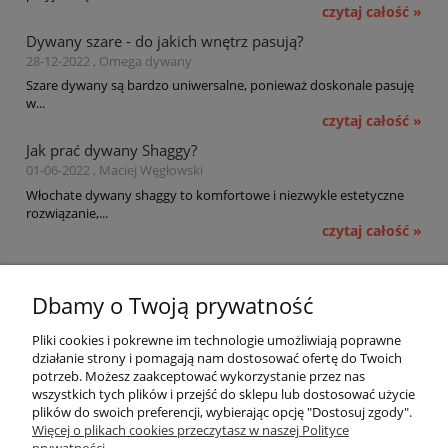
czytaj całość »
Dywany szare - do jakich wnętrz pasują?
28-12-2022 , Omega dywany
Szare dywany są bardzo uniwersalne, ponieważ doskonale pasuję
w...
czytaj całość »
Jak prać dywany Shaggy?
01-06-2022 , Maciej Węgłowski
Włochate dywany shaggy to komfortowe i niezwykle estetyczne
rozwiązanie,...
czytaj całość »
Pomoc
Dbamy o Twoją prywatność
Moje konto
Pliki cookies i pokrewne im technologie umożliwiają poprawne
działanie strony i pomagają nam dostosować ofertę do Twoich
potrzeb. Możesz zaakceptować wykorzystanie przez nas
Płatności i dostawa
wszystkich tych plików i przejść do sklepu lub dostosować użycie
plików do swoich preferencji, wybierając opcję "Dostosuj zgody".
Informacje
Więcej o plikach cookies przeczytasz w naszej Polityce