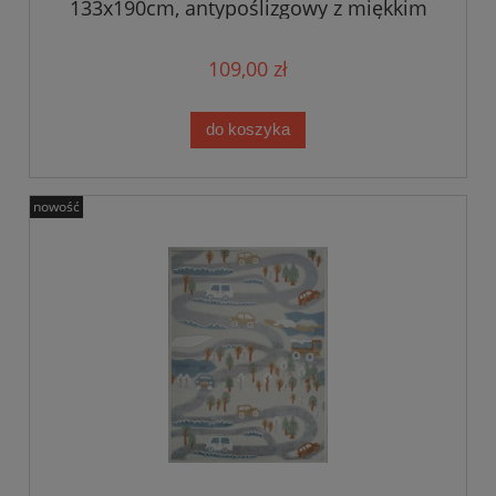
133x190cm, antypoślizgowy z miękkim
włosem
109,00 zł
do koszyka
nowość