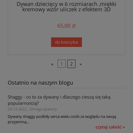
Dywan dziecięcy w 6 rozmiarach ,miękki
kremowy wzór uliczek z efektem 3D
65,00 zł
do koszyka
«
1
2
»
Ostatnio na naszym blogu
Shaggy - co to za dywany i dlaczego cieszą się taką
popularnością?
29-12-2022 , Omega dywany
Dywany shaggy podbiły serca wielu osób ze względu na swoją
przyjemną...
czytaj całość »