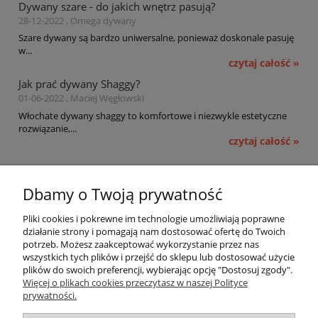
Dywany szare - do jakich wnętrz pasują?
28-12-2022 , Omega dywany
Szare dywany są bardzo uniwersalne, ponieważ doskonale pasuję
w...
czytaj całość »
Jak prać dywany Shaggy?
01-06-2022 , Maciej Węgłowski
Włochate dywany shaggy to komfortowe i niezwykle estetyczne
rozwiązanie,...
czytaj całość »
Pomoc
Dbamy o Twoją prywatność
Moje konto
Pliki cookies i pokrewne im technologie umożliwiają poprawne
działanie strony i pomagają nam dostosować ofertę do Twoich
potrzeb. Możesz zaakceptować wykorzystanie przez nas
Płatności i dostawa
wszystkich tych plików i przejść do sklepu lub dostosować użycie
plików do swoich preferencji, wybierając opcję "Dostosuj zgody".
Informacje
Więcej o plikach cookies przeczytasz w naszej Polityce
prywatności.
O nas