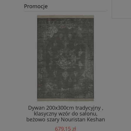
Promocje
290cm,
Dywan 200x300cm tradycyjny ,
Dywan t
r boho,
klasyczny wzór do salonu,
195x300
 jakość!
beżowo szary Nouristan Keshan
Flowers
Diyala
zielo
679,15 zł