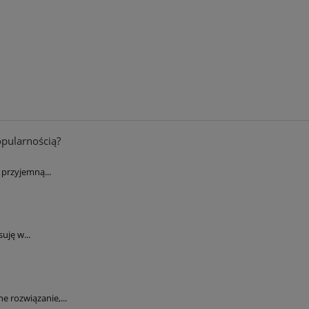
899,00 zł
799,00 zł
 regularna:
Cena regularna:
899,00 zł
799,00 zł
iższa cena:
Najniższa cena:
do koszyka
do koszyka
opularnością?
przyjemną...
uję w...
 rozwiązanie,...