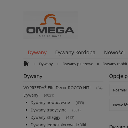
Dywany
Dywany kordoba
Nowości
»
»
»
Dywany
Dywany pluszowe
Dywany rabbit
Dywany
Opcje p
WYPRZEDAŻ Elle Decor ROCCO HIT!
(34)
Rozmiar 
Dywany
(4031)
Dywany nowoczesne
(633)
Nowość: 
Dywany tradycyjne
(381)
Dywany Shaggy
(413)
Dywany jednokolorowe krótki
Dywan 