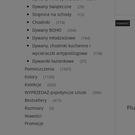
Dywany świąteczne
(20)
Stopnice na schody
(12)
Chodniki
(574)
nowość
Dywany BOHO
(264)
Dywany młodzieżowe
(164)
Dywany, chodniki kuchenne i
wycieraczki antypoślizgowe
(158)
Dywaniki łazienkowe
(57)
Pomieszczenia
(1567)
Kolory
(1193)
Kolekcje
(626)
WYPRZEDAŻ-pojedyncze sztuki
(396)
Bestsellery
(415)
Pl
Rozmiary
(0)
Nowości
Promocje