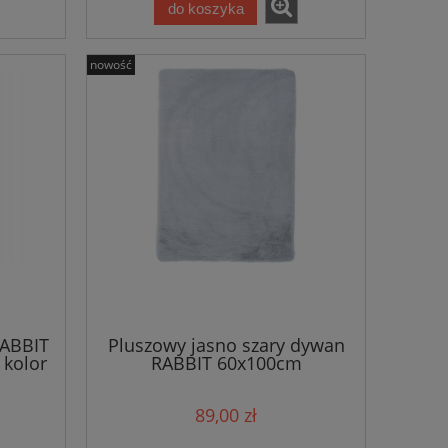
do koszyka
nowość
RABBIT
Pluszowy jasno szary dywan
kolor
RABBIT 60x100cm
89,00 zł