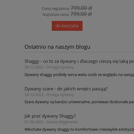
0 zł
799,00 zł
Cena regularna:
Cena
0 zł
799,00 zł
Najniższa cena:
Najn
do koszyka
Ostatnio na naszym blogu
Shaggy - co to za dywany i dlaczego cieszą się taką p
29-12-2022 , Omega dywany
Dywany shaggy podbiły serca wielu osób ze względu na swoją 
Dywany szare - do jakich wnętrz pasują?
28-12-2022 , Omega dywany
Szare dywany są bardzo uniwersalne, ponieważ doskonale pas
Jak prać dywany Shaggy?
01-06-2022 , Maciej Węgłowski
Włochate dywany shaggy to komfortowe i niezwykle estetyczne