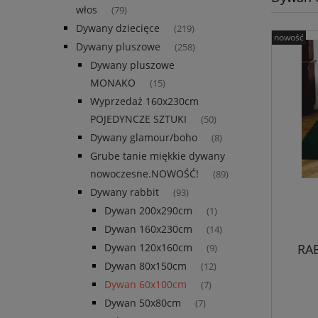
włos
(79)
Dywany dziecięce
(219)
nowość
Dywany pluszowe
(258)
Dywany pluszowe
MONAKO
(15)
Wyprzedaż 160x230cm
POJEDYNCZE SZTUKI
(50)
Dywany glamour/boho
(8)
Grube tanie miękkie dywany
nowoczesne.NOWOŚĆ!
(89)
Dywany rabbit
(93)
Dywan 200x290cm
(1)
Dywan 160x230cm
(14)
RAB
Dywan 120x160cm
(9)
Dywan 80x150cm
(12)
Dywan 60x100cm
(7)
Dywan 50x80cm
(7)