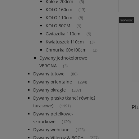
Koło ⌀ 200cm
(3)
KOŁO 160cm
(13)
KOŁO 110cm
(8)
nowość
KOŁO 80CM
(9)
Gwiazdka 110cm
(5)
Kwiatuszek 110cm
(3)
Chmurka 60x100cm
(2)
Dywany jednokolorowe
VERONA
(3)
Dywany jutowe
(80)
Dywany orientalne
(294)
Dywany okrągłe
(337)
Dywany płasko tkane( również
tarasowe)
Pl
(1191)
Dywany pętelkowe-
sznurkowe
(129)
Dywany wełniane
(123)
Dywany Villeroy & BOCH
(227)