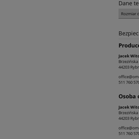
Dane te
Rozmiar 
Bezpie
Produc
Jacek Wit
Brzezińska
44203 Rybn
office@ome
511 760 57
Osoba 
Jacek Wit
Brzezińska
44203 Rybn
office@ome
511 760 57