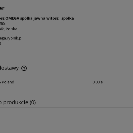
er
osz OMEGA spółka jawna witosz i spółka
 50c
ik, Polska
ga.rybnik.pl
0
 dostawy
S Poland
0,00 zł
Cena nie zawiera ewentualnych kosztów
płatności
o produkcie (0)