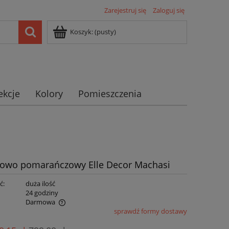
Zarejestruj się
Zaloguj się
Koszyk:
(pusty)
ekcje
Kolory
Pomieszczenia
eżowo pomarańczowy Elle Decor Machasi
ć:
duża ilość
:
24 godziny
Darmowa
sprawdź formy dostawy
ualnych kosztów