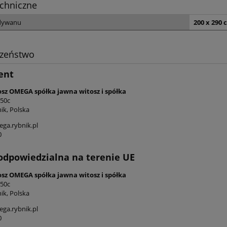
chniczne
dywanu
200 x 290 
czeństwo
ent
osz OMEGA spółka jawna witosz i spółka
 50c
ik, Polska
ga.rybnik.pl
0
odpowiedzialna na terenie UE
osz OMEGA spółka jawna witosz i spółka
 50c
ik, Polska
ga.rybnik.pl
0