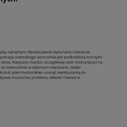
ędąc natrętnym. Wysoka jakość wykonania i starannie
terpretacja orientalnego wzornictwa jest podkreślona mocnymi
 obraz. Klasyczny i bardzo szczegółowy wzór można łączyć na
t w nowocześnie urządzonym mieszkaniu. Dzięki
większość plam można łatwo usunąć zwykłą pianką do
. Dywan można bez problemu układać również w