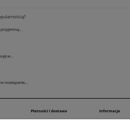
opularnością?
przyjemną...
uję w...
 rozwiązanie,...
Płatności i dostawa
Informacje
Formy płatności
Polityka prywatno
Czas i koszty dostawy
Ustawienia plików