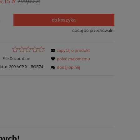
9,15 zł
799,00 zł
do koszyka
.
dodaj do przechowalni
zapytaj o produkt
:
Elle Decoration
poleć znajomemu
ktu:
200 ACP X - BOR74
dodaj opinię
nych!