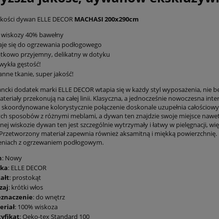
jakości dywan ELLE DECOR
MACHASI 200x290cm
 wiskozy 40% bawełny
je się do ogrzewania podłogowego
tkowo przyjemny, delikatny w dotyku
wykła gęstość!
anne tkanie, super jakość!
ncki dodatek marki ELLE DECOR wtapia się w każdy styl wyposażenia, nie b
teriały przekonują na całej linii. Klasyczna, a jednocześnie nowoczesna in
a skoordynowane kolorystycznie połączenie doskonale uzupełnia całościowy
ych sposobów z różnymi meblami, a dywan ten znajdzie swoje miejsce nawe
nej wiskozie dywan ten jest szczególnie wytrzymały i łatwy w pielęgnacji, 
rzetworzony materiał zapewnia również aksamitną i miękką powierzchnię
eniach z ogrzewaniem podłogowym.
n
: Nowy
ka
: ELLE DECOR
ałt
: prostokąt
zaj
: krótki włos
eznaczenie
: do wnętrz
eriał
: 100% wiskoza
tyfikat
: Oeko-tex Standard 100