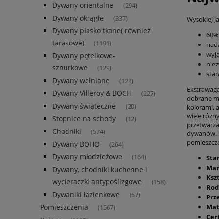
Dywany orientalne
(294)
Dywany okrągłe
(337)
Wysokiej 
Dywany płasko tkane( również
60%
tarasowe)
(1191)
nada
wyją
Dywany pętelkowe-
niez
sznurkowe
(129)
star
Dywany wełniane
(123)
Ekstrawaga
Dywany Villeroy & BOCH
(227)
dobrane ma
Dywany świąteczne
(20)
kolorami, 
wiele różn
Stopnice na schody
(12)
przetwarza
Chodniki
(574)
dywanów. P
pomieszcz
Dywany BOHO
(264)
Dywany młodzieżowe
(164)
Sta
Mar
Dywany, chodniki kuchenne i
Kszt
wycieraczki antypoślizgowe
(158)
Rod
Dywaniki łazienkowe
(57)
Prz
Pomieszczenia
Mat
(1567)
Cer