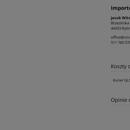
Import
Jacek Wit
Brzezińska
44203 Rybn
office@ome
511 760 57
Koszty
Kurier GL
Opinie 