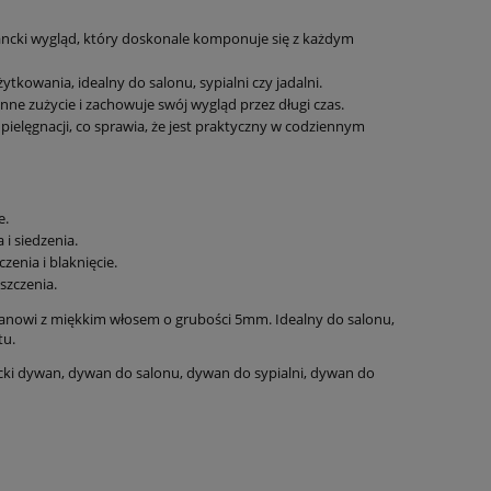
ancki wygląd, który doskonale komponuje się z każdym
kowania, idealny do salonu, sypialni czy jadalni.
ne zużycie i zachowuje swój wygląd przez długi czas.
u
Dywan tradycyjny do salonu
Dywan 160x23
 pielęgnacji, co sprawia, że jest praktyczny w codziennym
AT
160x225cm, Villeroy&BOCH
tradycyjny klas
zór
RENATA ,klasyczny wzór
kremowy Ta
czerwono kremowy z frędzlami
849,15 zł
466,
e.
999,00 zł
i siedzenia.
Cena regularna:
Cena regularn
999,00 zł
enia i blaknięcie.
Najniższa cena:
Najniższa cen
szczenia.
do koszyka
do ko
anowi z miękkim włosem o grubości 5mm. Idealny do salonu,
tu.
cki dywan, dywan do salonu, dywan do sypialni, dywan do