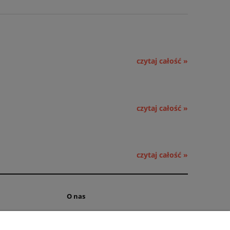
czytaj całość »
czytaj całość »
czytaj całość »
O nas
ści
Kontakt i dane firmy
 cookies
Obsługa hurtowa