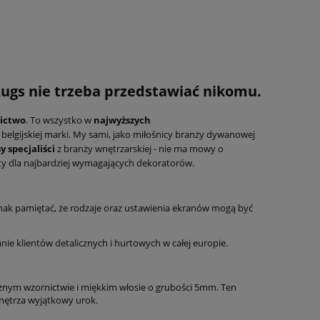
ugs nie trzeba przedstawiać nikomu.
nictwo
. To wszystko w
najwyższych
belgijskiej marki. My sami, jako miłośnicy branży dywanowej
y specjaliści
z branży wnętrzarskiej - nie ma mowy o
y dla najbardziej wymagających dekoratorów.
nak pamiętać, że rodzaje oraz ustawienia ekranów mogą być
 klientów detalicznych i hurtowych w całej europie.
znym wzornictwie i miękkim włosie o grubości 5mm. Ten
wnętrza wyjątkowy urok.