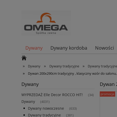
Dywany
Dywany kordoba
Nowości
»
»
»
Dywany
Dywany tradycyjne
Dywany tradycyj
»
Dywan 200x290cm tradycyjny , klasyczny wzór do salon
Dywany
Dywan 2
promocja
WYPRZEDAŻ Elle Decor ROCCO HIT!
(34)
Dywany
(4031)
Dywany nowoczesne
(633)
Dywany tradycyjne
(381)