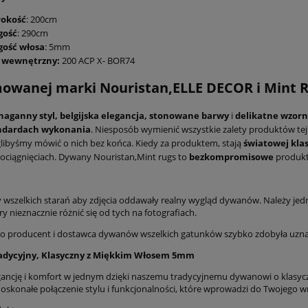
rokość
: 200cm
gość
: 290cm
gość włosa
: 5mm
 wewnętrzny:
200 ACP X- BOR74
wanej marki Nouristan,ELLE DECOR i Mint R
naganny styl,
belgijska elegancja,
stonowane barwy
i
delikatne wzor
ndardach
wykonania
. Niesposób wymienić wszystkie zalety produktów tej 
ibyśmy mówić o nich bez końca. Kiedy za produktem, stają
światowej klas
ociągnięciach. Dywany Nouristan,Mint rugs to
bezkompromisowe
produkt
wszelkich starań aby zdjęcia oddawały realny wygląd dywanów. Należy jed
ry nieznacznie różnić się od tych na fotografiach.
 producent i dostawca dywanów wszelkich gatunków szybko zdobyła uznanie
dycyjny, Klasyczny z Miękkim Włosem 5mm
gancję i komfort w jednym dzięki naszemu tradycyjnemu dywanowi o klasyc
oskonałe połączenie stylu i funkcjonalności, które wprowadzi do Twojego 