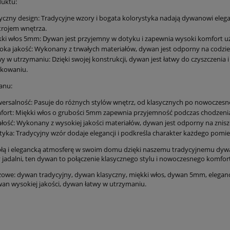
uktu:
yczny design: Tradycyjne wzory i bogata kolorystyka nadają dywanowi eleg
rojem wnętrza.
ki włos 5mm: Dywan jest przyjemny w dotyku i zapewnia wysoki komfort użyt
ka jakość: Wykonany z trwałych materiałów, dywan jest odporny na codzien
ywny zielony dywan z
Dywan tradycyjny do salon
y w utrzymaniu: Dzięki swojej konstrukcji, dywan jest łatwy do czyszczenia i
 Nouristan Vintage Med
160x235cm,NOURISTAN HER
tkowaniu.
195x300cm
klasyczny bordowo beżowy w
anu:
679,15 zł
509,15 zł
ersalność: Pasuje do różnych stylów wnętrz, od klasycznych po nowoczesn
799,00 zł
599,00 zł
ort: Miękki włos o grubości 5mm zapewnia przyjemność podczas chodzenia 
 regularna:
Cena regularna:
799,00 zł
599,00 zł
łość: Wykonany z wysokiej jakości materiałów, dywan jest odporny na zniszcz
iższa cena:
Najniższa cena:
tyka: Tradycyjny wzór dodaje elegancji i podkreśla charakter każdego pomie
do koszyka
do koszyka
płą i elegancką atmosferę w swoim domu dzięki naszemu tradycyjnemu dyw
y jadalni, ten dywan to połączenie klasycznego stylu i nowoczesnego komfor
zowe: dywan tradycyjny, dywan klasyczny, miękki włos, dywan 5mm, elegan
ywan wysokiej jakości, dywan łatwy w utrzymaniu.