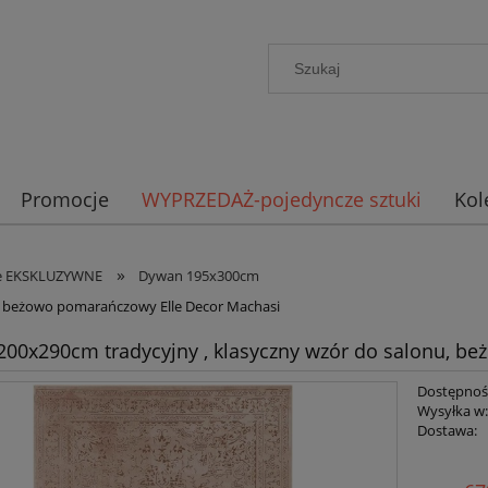
Promocje
WYPRZEDAŻ-pojedyncze sztuki
Kol
»
ne EKSKLUZYWNE
Dywan 195x300cm
u, beżowo pomarańczowy Elle Decor Machasi
00x290cm tradycyjny , klasyczny wzór do salonu, b
Dostępnoś
Wysyłka w
Dostawa:
Cena nie zawiera ewent