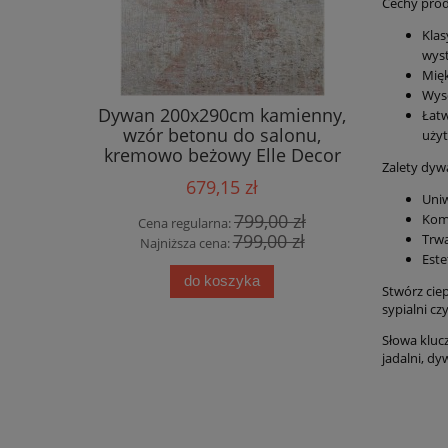
Cechy prod
Klas
wyst
Mięk
Wyso
wnętrzny
Dywan 200x290cm kamienny,
Ekskluz
Łatw
90cm ,
wzór betonu do salonu,
wiskozy,
uży
zielony
kremowo beżowy Elle Decor
Zalety dyw
 3d
Chameis
679,15 zł
Uniw
00 zł
799,00 zł
Komf
Cena regularna:
Cena
00 zł
799,00 zł
Trwa
Najniższa cena:
Najn
Este
do koszyka
Stwórz cie
sypialni cz
Słowa kluc
jadalni, d