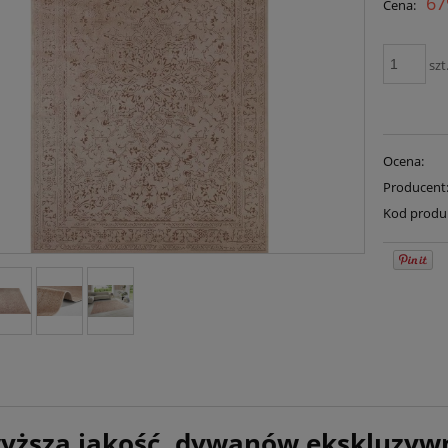
67
Cena:
płatności
szt
Ocena:
Producent
Kod produ
yższa jakość, dywanów ekskluzyw