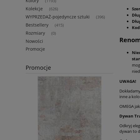
Kolory
(1193)
Kolekcje
Sze
(626)
Dłu
WYPRZEDAŻ-pojedyncze sztuki
(396)
Dłu
Bestsellery
(415)
Kod
Rozmiary
(0)
Renomo
Nowości
Promocje
Nie
sta
mogl
Promocje
nied
UWAGA!
Dokładamy 
inne a kolo
OMEGA jako
Dywan Tra
Odkryj ele
dywan to d