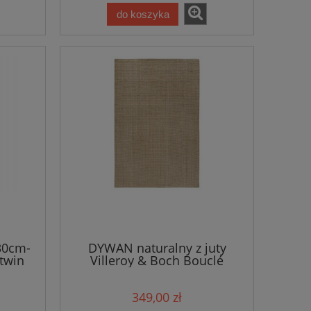
do koszyka
30cm-
DYWAN naturalny z juty
twin
Villeroy & Boch Bouclé
rzno-
160x230cm w kolorze
kany
beżowym
349,00 zł