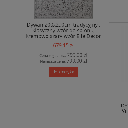
 salonu
Dywan 200x290cm tradycyjny ,
Eksklu
y&BOCH
klasyczny wzór do salonu,
bawełnia
y wzór
kremowo szary wzór Elle Decor
Fl
frędzlami
Machasi
679,15 zł
00 zł
799,00 zł
Cena regularna:
Cena
00 zł
799,00 zł
Najniższa cena:
Najn
do koszyka
DY
Vi
1