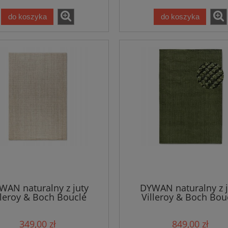
do koszyka
do koszyka
zywny beżowy dywan
Dywan tradycyjny do salon
ny, Nouristan Oriental
200x265cm, Villeroy&BOC
owers 195x300cm
EGON ,klasyczny wzór brązo
kremowy z frędzlami
679,15 zł
1 146,65 zł
799,00 zł
1 349,00 zł
 regularna:
Cena regularna:
799,00 zł
1 349,00 zł
iższa cena:
Najniższa cena:
do koszyka
do koszyka
WAN naturalny z juty
DYWAN naturalny z j
lleroy & Boch Bouclé
Villeroy & Boch Bou
60x230cm w kolorze
160x230cm w kolor
kremowym
zielonym,khaki
349,00 zł
849,00 zł