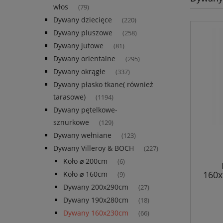
włos
(79)
Dywany dziecięce
(220)
Dywany pluszowe
(258)
Dywany jutowe
(81)
Dywany orientalne
(295)
Dywany okrągłe
(337)
Dywany płasko tkane( również
tarasowe)
(1194)
Dywany pętelkowe-
sznurkowe
(129)
Dywany wełniane
(123)
Dywany Villeroy & BOCH
(227)
Koło ⌀ 200cm
(6)
160x
Koło ⌀ 160cm
(9)
EUGE
Dywany 200x290cm
(27)
pła
Dywany 190x280cm
(18)
Dywany 160x230cm
(66)