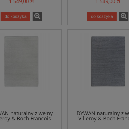
1 549,00 zł
1 549,00 zł
do koszyka
do koszyka
AN naturalny z wełny
DYWAN naturalny z w
leroy & Boch Francois
Villeroy & Boch Fran
230cm w kolorze jasno
160x230cm w kolorze 
kremowym