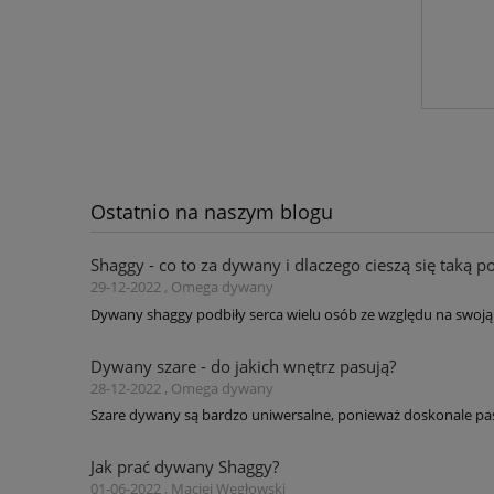
Ostatnio na naszym blogu
Shaggy - co to za dywany i dlaczego cieszą się taką p
29-12-2022 , Omega dywany
Dywany shaggy podbiły serca wielu osób ze względu na swoją 
Dywany szare - do jakich wnętrz pasują?
28-12-2022 , Omega dywany
Szare dywany są bardzo uniwersalne, ponieważ doskonale pas
Jak prać dywany Shaggy?
01-06-2022 , Maciej Węgłowski