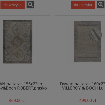
do koszyka
do koszyka
N na taras 155x23cm,
Dywan na taras 160x2
roy&Boch ROBERT,płasko
VILLEROY & BOCH Lui
 wzór boho, zewnętrzno-
,beżowy dywan zewnęt
wewnętrzny
wewnętrzny, płasko t
469,00 zł
499,00 zł
typu sizal