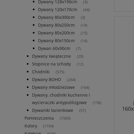
Dywany 128x190cm
(3)
Dywany 120x170cm
(44)
Dywany 80x300cm
(3)
Dywany 80x250cm
(14)
Dywany 80x200cm
(15)
Dywany 80x150cm
(14)
Dywan 60x90cm
(7)
Dywany świąteczne
(20)
Stopnice na schody
(12)
Chodniki
(575)
Dywany BOHO
(264)
Dywany młodzieżowe
(164)
Dywany, chodniki kuchenne i
wycieraczki antypoślizgowe
(158)
160x
Dywaniki łazienkowe
(57)
RENE,
Pomieszczenia
pła
(1569)
Kolory
(1194)
Kolekcje
(626)