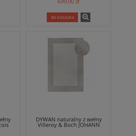
699,00 zł
do koszyka
ełny
DYWAN naturalny z wełny
cois
Villeroy & Boch JOHANN
szarym
160x230cm w kolorze
kremowym, płasko tkany