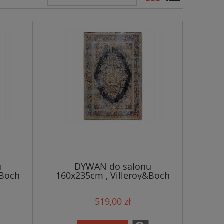
u
DYWAN do salonu
&Boch
160x235cm , Villeroy&Boch
 wzór
MARTHA,orientalny wzór
ny,
płasko tkany, zewnętrzno-
519,00 zł
zny
wewnętrzny