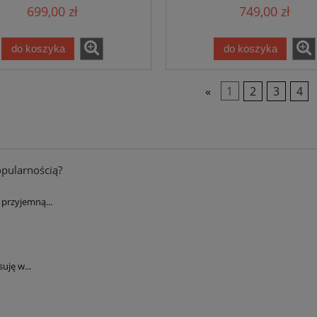
699,00 zł
749,00 zł
do koszyka
do koszyka
«
1
2
3
4
opularnością?
przyjemną...
uję w...