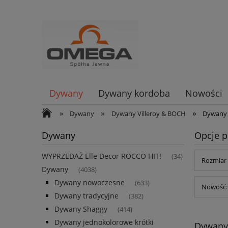
Dywany
Dywany kordoba
Nowości
»
»
»
Dywany
Dywany Villeroy & BOCH
Dywany
Dywany
Opcje p
WYPRZEDAŻ Elle Decor ROCCO HIT!
(34)
Rozmiar 
Dywany
(4038)
Dywany nowoczesne
(633)
Nowość: 
Dywany tradycyjne
(382)
Dywany Shaggy
(414)
Dywany jednokolorowe krótki
Dywany