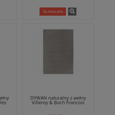
do koszyka
ełny
DYWAN naturalny z wełny
les
Villeroy & Boch Francois
zarym,
160x230cm w kolorze
beżowym