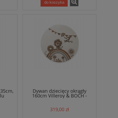
do koszyka
235cm,
Dywan dziecięcy okrągły
lu
160cm Villeroy & BOCH -
&BOCH
beżowo kremowy, wesoły lew
i małpka, z miękkim włosiem
319,00 zł