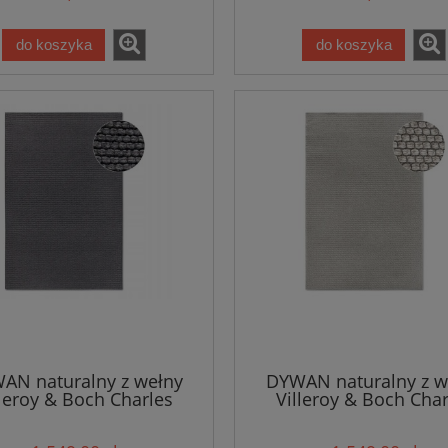
do koszyka
do koszyka
AN naturalny z wełny
DYWAN naturalny z w
lleroy & Boch Charles
Villeroy & Boch Char
60x230cm w kolorze
160x230cm w kolorze s
fitowym, płasko tkany
płasko tkany