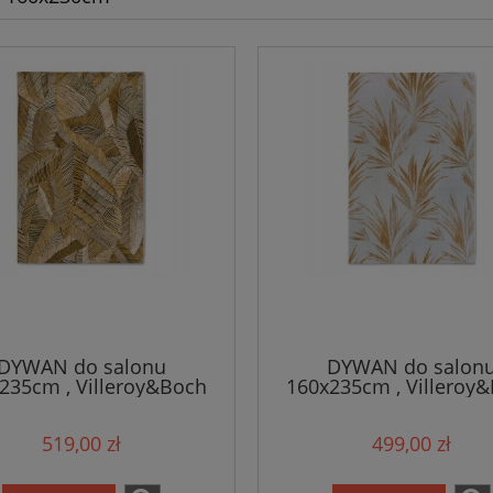
DYWAN do salonu
DYWAN do salon
235cm , Villeroy&Boch
160x235cm , Villeroy
NE,złoty wzór w liście
LEONIE,kremowo żółty
sko tkany, zewnętrzno-
w liście, płasko tka
519,00 zł
499,00 zł
wewnętrzny
zewnętrzno-wewnętr