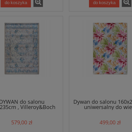
do koszyka
do koszyka
DYWAN do salonu
Dywan do salonu 160x
235cm , Villeroy&Boch
uniwersalny do wie
blękitny wzór orientalny
pomieszczeń Villeroy
sko tkany, zewnętrzno-
VICTOR
579,00 zł
499,00 zł
wewnętrzny