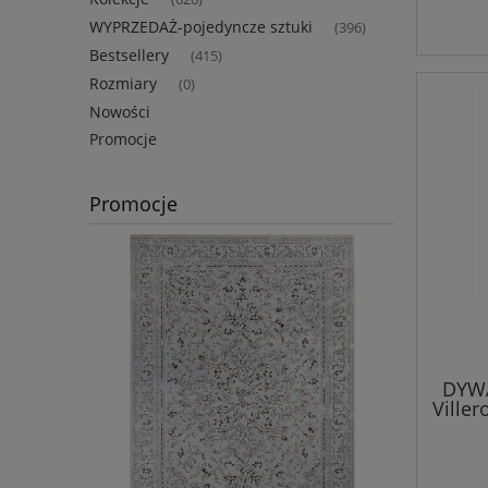
WYPRZEDAŻ-pojedyncze sztuki
(396)
Bestsellery
(415)
Rozmiary
(0)
Nowości
Promocje
Promocje
DYWA
Ville
tkany