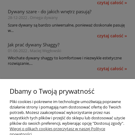
czytaj całość »
Dywany szare - do jakich wnętrz pasują?
28-12-2022 , Omega dywany
Szare dywany są bardzo uniwersalne, ponieważ doskonale pasuję
w...
czytaj całość »
Jak prać dywany Shaggy?
01-06-2022 , Maciej Węgłowski
Włochate dywany shaggy to komfortowe i niezwykle estetyczne
rozwiązanie,...
czytaj całość »
Pomoc
Dbamy o Twoją prywatność
Moje konto
Pliki cookies i pokrewne im technologie umożliwiają poprawne
działanie strony i pomagają nam dostosować ofertę do Twoich
potrzeb. Możesz zaakceptować wykorzystanie przez nas
Płatności i dostawa
wszystkich tych plików i przejść do sklepu lub dostosować użycie
plików do swoich preferencji, wybierając opcję "Dostosuj zgody".
Informacje
Więcej o plikach cookies przeczytasz w naszej Polityce
prywatności.