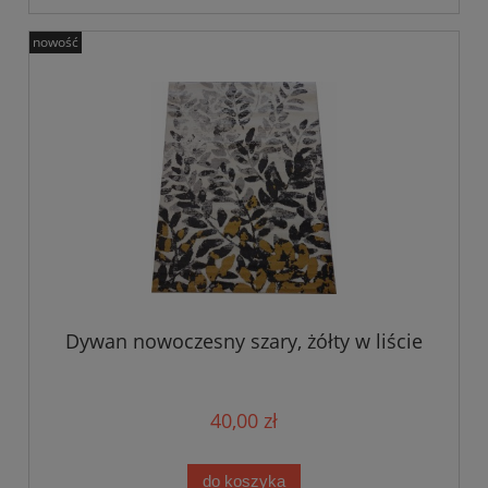
nowość
Dywan nowoczesny szary, żółty w liście
40,00 zł
do koszyka