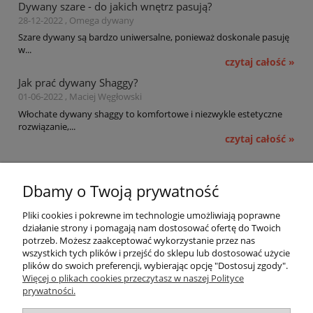
Dywany szare - do jakich wnętrz pasują?
28-12-2022 , Omega dywany
Szare dywany są bardzo uniwersalne, ponieważ doskonale pasuję
w...
czytaj całość »
Jak prać dywany Shaggy?
01-06-2022 , Maciej Węgłowski
Włochate dywany shaggy to komfortowe i niezwykle estetyczne
rozwiązanie,...
czytaj całość »
Pomoc
Dbamy o Twoją prywatność
Moje konto
Pliki cookies i pokrewne im technologie umożliwiają poprawne
działanie strony i pomagają nam dostosować ofertę do Twoich
potrzeb. Możesz zaakceptować wykorzystanie przez nas
Płatności i dostawa
wszystkich tych plików i przejść do sklepu lub dostosować użycie
plików do swoich preferencji, wybierając opcję "Dostosuj zgody".
Informacje
Więcej o plikach cookies przeczytasz w naszej Polityce
prywatności.
O nas