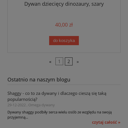
Dywan dziecięcy dinozaury, szary
40,00 zł
do koszyka
«
1
2
»
Ostatnio na naszym blogu
Shaggy - co to za dywany i dlaczego cieszą się taką
popularnością?
29-12-2022 , Omega dywany
Dywany shaggy podbiły serca wielu osób ze względu na swoją
przyjemną...
czytaj całość »