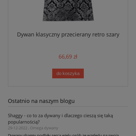
Dywan klasyczny przecierany retro szary
66,69 zł
do koszyka
Ostatnio na naszym blogu
Shaggy - co to za dywany i dlaczego cieszą się taką
popularnością?
29-12-2022 , Omega dywany
Dywany shaggy podbiły serca wielu osób ze względu na swoją