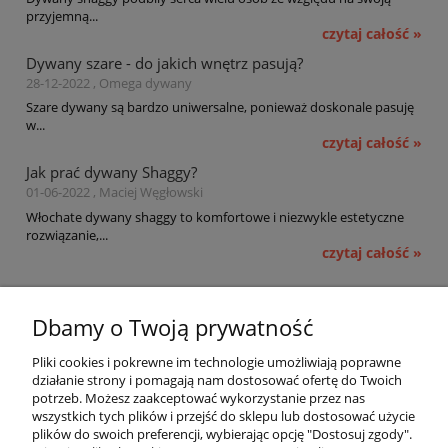
przyjemną...
czytaj całość »
Dywany szare - do jakich wnętrz pasują?
28-12-2022 , Omega dywany
Szare dywany są bardzo uniwersalne, ponieważ doskonale pasuję
w...
czytaj całość »
Jak prać dywany Shaggy?
01-06-2022 , Maciej Węgłowski
Włochate dywany shaggy to komfortowe i niezwykle estetyczne
rozwiązanie,...
czytaj całość »
Pomoc
Dbamy o Twoją prywatność
Moje konto
Pliki cookies i pokrewne im technologie umożliwiają poprawne
działanie strony i pomagają nam dostosować ofertę do Twoich
potrzeb. Możesz zaakceptować wykorzystanie przez nas
Płatności i dostawa
wszystkich tych plików i przejść do sklepu lub dostosować użycie
plików do swoich preferencji, wybierając opcję "Dostosuj zgody".